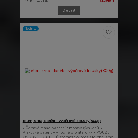
skladem
115 Kč
bez DPH
Detail
Novinka
Jelen, srna, daněk - výběrové kousky(800g)
• Čerstvé maso pochází z moravských lesů. •
Praktické balení. • Vhodné pro alergiky. • POUZE
OSOBNÍ ODBĚR !!! Čistý masový ořez z jelena, srny