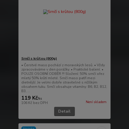
Srnčí s krůtou (800g)
• Čerstvé maso pochází z moravských lesů. • Vždy
zpracováváme v den porážky. • Praktické balení. •
POUZE OSOBNÍ ODBĚR !!! Složení: 50% srnčí ořez
mletý 50% krůtí mleté. Srnčí maso patří mezi
dietnější. Je velmi dobře stravitelné s nížškým
obsahem tuku. Srnčí obsahuje vitamíny: B6, B2, B12,
B3, ...
119 Kč
/
ks
Není skladem
106 Kč
bez DPH
Detail
Novinka