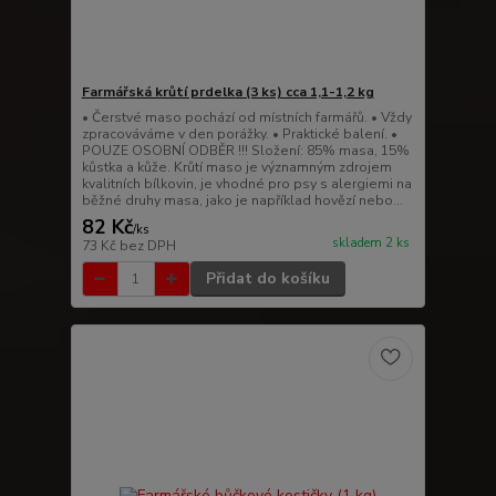
Farmářská krůtí prdelka (3 ks) cca 1,1-1,2 kg
• Čerstvé maso pochází od místních farmářů. • Vždy
zpracováváme v den porážky. • Praktické balení. •
POUZE OSOBNÍ ODBĚR !!! Složení: 85% masa, 15%
kůstka a kůže. Krůtí maso je významným zdrojem
kvalitních bílkovin, je vhodné pro psy s alergiemi na
běžné druhy masa, jako je například hovězí nebo...
82 Kč
/
ks
skladem 2 ks
73 Kč
bez DPH
Přidat do košíku