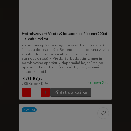
Hydrolyzovaný Vepřový kolagen se šípkem(200g)
- kloubní výživa
• Podpora správného vývoje vazů, kloubů a kostí
štěňat a dorostenců. • Regenerace a ochrana vazů a
kloubních chrupavek u aktivních, obézních a
stárnoucích psů. • Předchází budoucím zraněním
pohybového aparátu. • Napomáhá hojení ran po
operacích kostí, kloubů a vazů. Hydrolyzovaný
kolagen je bílk...
320 Kč
/
ks
skladem 2 ks
286 Kč
bez DPH
Přidat do košíku
Novinka