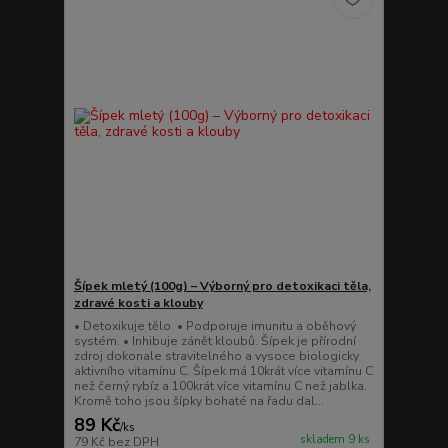
Šípek mletý (100g) – Výborný pro detoxikaci těla,
zdravé kosti a klouby
• Detoxikuje tělo. • Podporuje imunitu a oběhový
systém. • Inhibuje zánět kloubů. Šípek je přírodní
zdroj dokonale stravitelného a vysoce biologicky
aktivního vitamínu C. Šípek má 10krát více vitamínu C
než černý rybíz a 100krát více vitamínu C než jablka.
Kromě toho jsou šípky bohaté na řadu dal...
89 Kč
/
ks
skladem 9 ks
79 Kč
bez DPH