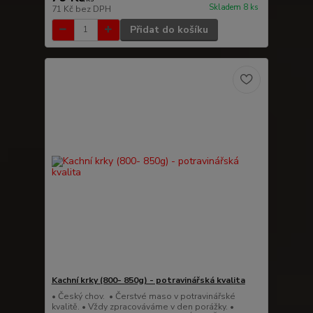
Skladem 8 ks
71 Kč
bez DPH
Přidat do košíku
Kachní krky (800- 850g) - potravinářská kvalita
• Český chov. • Čerstvé maso v potravinářské
kvalitě. • Vždy zpracováváme v den porážky. •