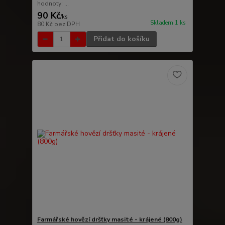
hodnoty: ...
90 Kč
/
ks
Skladem 1 ks
80 Kč
bez DPH
Přidat do košíku
Farmářské hovězí dršťky masité - krájené (800g)