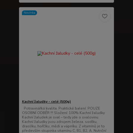
Novinka
Kachní žaludky - celé (500g)
Potravinářká kvalita. Praktické balení. POUZE
OSOBNÍ ODBĚR !!! Složení: 100% Kachní žaludky
Kachní žaludek je sval – tedy jde o svalovinu.
Kachní žaludky jsou zdrojem železa, sodíku,
draslíku, hořčíku, mědi a vápníku. Z vitamínů je to
především skupinka vitamínu C, B1, B2, A. Nutriční