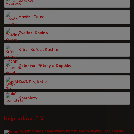
Vepřové
Hovězí, Telecí
Zvěřina, Konina
Krůtí, Kuřecí, Kachní
Zelenina, Přílohy a Doplňky
Ovčí-Bio, Králičí
Komplety
Nejprodávanější
Farmářská libová svalovina z mladého býčka - krájená na