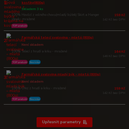
1.
kostky(800g)
Skladem 3 ks
100% Hovězí z volného chovu(mladý býček) Skirt a Hanger
159 Kč
steak– mražené
142 Kč bez DPH
TOP produkt
Farmářská telecí svalovina – mletá (800g)
2.
Není skladem
100% Telecí z hrudí a krku - mražené
164 Kč
146 Kč bez DPH
TOP produkt
Novinka
Farmářská svalovina mladý býk – mletá (800g)
3.
Není skladem
100% Ořez z hrudí a krku - mražené
159 Kč
142 Kč bez DPH
TOP produkt
Novinka
Upřesnit parametry