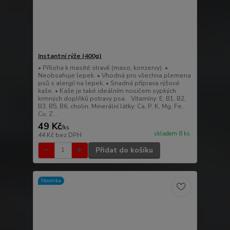
Instantní rýže (400g)
• Příloha k masité stravě (maso, konzervy). •
Neobsahuje lepek. • Vhodná pro všechna plemena
psů s alergií na lepek. • Snadná příprava rýžové
kaše. • Kaše je také ideálním nosičem sypkých
krmných doplňků potravy psa. Vitamíny: E, B1, B2,
B3, B5, B6, cholin. Minerální látky: Ca, P, K, Mg, Fe,
Cu, Z...
49 Kč
/
ks
skladem 8 ks
44 Kč
bez DPH
Přidat do košíku
Novinka