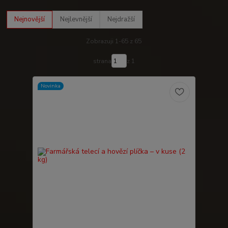
Nejnovější
Nejlevnější
Nejdražší
Zobrazuji 1-65 z 65
strana
z 1
Novinka