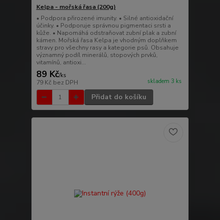
Kelpa - mořská řasa (200g)
• Podpora přirozené imunity. • Silné antioxidační
účinky. • Podporuje správnou pigmentaci srsti a
kůže. • Napomáhá odstraňovat zubní plak a zubní
kámen. Mořská řasa Kelpa je vhodným doplňkem
stravy pro všechny rasy a kategorie psů. Obsahuje
významný podíl minerálů, stopových prvků,
vitamínů, antioxi...
89 Kč
/
ks
skladem 3 ks
79 Kč
bez DPH
Přidat do košíku