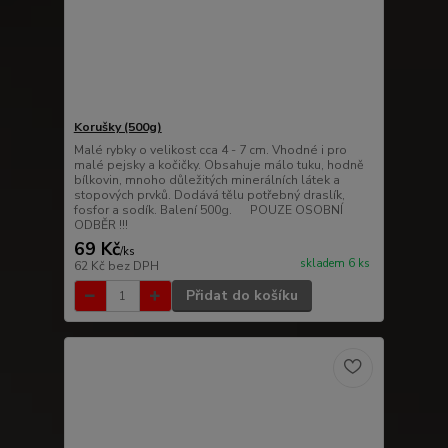
Korušky (500g)
Malé rybky o velikost cca 4 - 7 cm. Vhodné i pro
malé pejsky a kočičky. Obsahuje málo tuku, hodně
bílkovin, mnoho důležitých minerálních látek a
stopových prvků. Dodává tělu potřebný draslík,
fosfor a sodík. Balení 500g. POUZE OSOBNÍ
ODBĚR !!!
69 Kč
/
ks
skladem 6 ks
62 Kč
bez DPH
Přidat do košíku