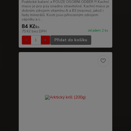
Praktické balení. • POUZE OSOBNÍ ODBĚR !!! Kachní
maso je pro psy snadno stravitelné. Kachní maso je
dobrým zdrojem vitamínu A a B3 (niacinu), jakož i
řady minerálů. Kosti jsou přirozeným zdrojem
vápníku a c...
84 Kč
/
ks
skladem 2 ks
75 Kč
bez DPH
Přidat do košíku