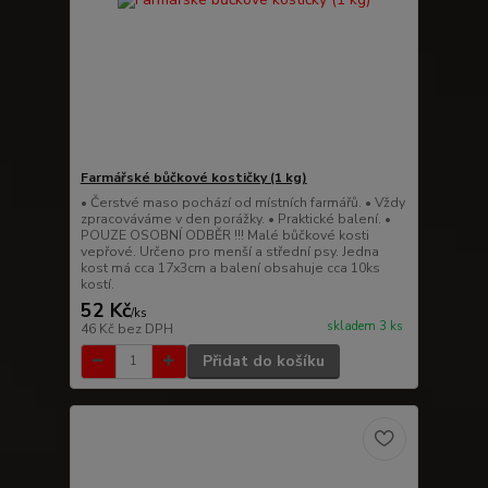
Farmářské bůčkové kostičky (1 kg)
• Čerstvé maso pochází od místních farmářů. • Vždy
zpracováváme v den porážky. • Praktické balení. •
POUZE OSOBNÍ ODBĚR !!! Malé bůčkové kosti
vepřové. Určeno pro menší a střední psy. Jedna
kost má cca 17x3cm a balení obsahuje cca 10ks
kostí.
52 Kč
/
ks
skladem 3 ks
46 Kč
bez DPH
Přidat do košíku