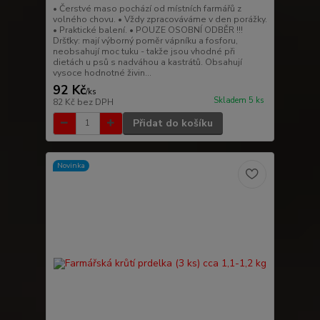
• Čerstvé maso pochází od místních farmářů z
volného chovu. • Vždy zpracováváme v den porážky.
• Praktické balení. • POUZE OSOBNÍ ODBĚR !!!
Dršťky: mají výborný poměr vápníku a fosforu,
neobsahují moc tuku - takže jsou vhodné při
dietách u psů s nadváhou a kastrátů. Obsahují
vysoce hodnotné živin...
92 Kč
/
ks
Skladem 5 ks
82 Kč
bez DPH
Přidat do košíku
Novinka