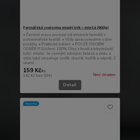
Farmářská svalovina mladý býk – mletá (800g)
• Čerstvé maso pochází od místních farmářů v
potravinářské kvalitě. • Vždy zpracováváme v den
porážky. • Praktické balení. • POUZE OSOBNÍ
ODBĚR !!! Složení: 100% Ořez z hrudí a krku(mladý
býk)- mleté. Je cenným zdrojem železa a zinku a
dále také obsahuje sodík, draslík, hořčík a vápník. Z
vitamí...
159 Kč
/
ks
Není skladem
142 Kč
bez DPH
Detail
Novinka