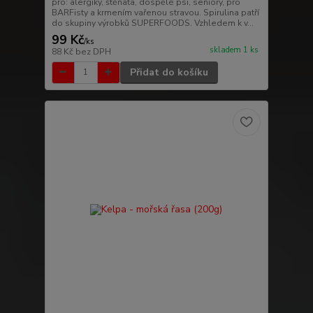
pro: alergiky, štěňata, dospělé psi, seniory, pro
BARFisty a krmením vařenou stravou. Spirulina patří
do skupiny výrobků SUPERFOODS. Vzhledem k v...
99 Kč
/
ks
skladem 1 ks
88 Kč
bez DPH
Přidat do košíku