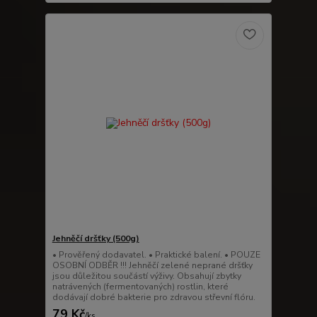
Jehněčí dršťky (500g)
• Prověřený dodavatel. • Praktické balení. • POUZE
OSOBNÍ ODBĚR !!! Jehněčí zelené neprané dršťky
jsou důležitou součástí výživy. Obsahují zbytky
natrávených (fermentovaných) rostlin, které
dodávají dobré bakterie pro zdravou střevní flóru.
79 Kč
/
ks