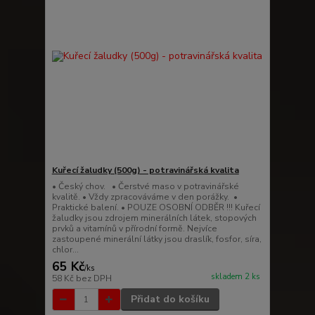
Kuřecí žaludky (500g) - potravinářská kvalita
• Český chov. • Čerstvé maso v potravinářské
kvalitě. • Vždy zpracováváme v den porážky. •
Praktické balení. • POUZE OSOBNÍ ODBĚR !!! Kuřecí
žaludky jsou zdrojem minerálních látek, stopových
prvků a vitamínů v přírodní formě. Nejvíce
zastoupené minerální látky jsou draslík, fosfor, síra,
chlor...
65 Kč
/
ks
skladem 2 ks
58 Kč
bez DPH
Přidat do košíku