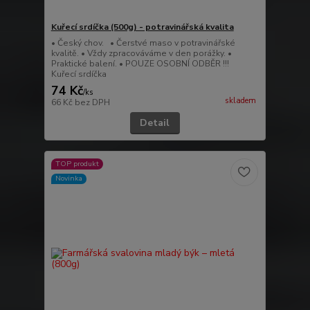
Kuřecí srdíčka (500g) - potravinářská kvalita
• Český chov. • Čerstvé maso v potravinářské
kvalitě. • Vždy zpracováváme v den porážky. •
Praktické balení. • POUZE OSOBNÍ ODBĚR !!!
Kuřecí srdíčka
74 Kč
/
ks
skladem
66 Kč
bez DPH
Detail
TOP produkt
Novinka