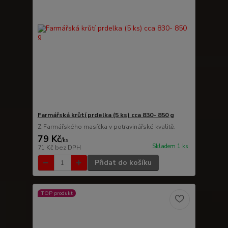
Farmářská krůtí prdelka (5 ks) cca 830- 850 g
Z Farmářského masíčka v potravinářské kvalitě.
79 Kč
/
ks
Skladem 1 ks
71 Kč
bez DPH
Přidat do košíku
TOP produkt