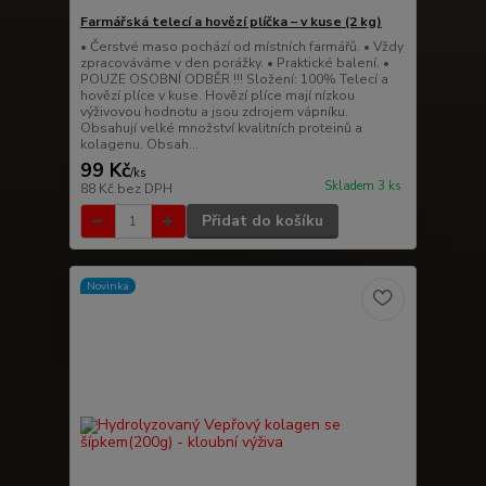
Farmářská telecí a hovězí plíčka – v kuse (2 kg)
• Čerstvé maso pochází od místních farmářů. • Vždy
zpracováváme v den porážky. • Praktické balení. •
POUZE OSOBNÍ ODBĚR !!! Složení: 100% Telecí a
hovězí plíce v kuse. Hovězí plíce mají nízkou
výživovou hodnotu a jsou zdrojem vápníku.
Obsahují velké množství kvalitních proteinů a
kolagenu. Obsah...
99 Kč
/
ks
Skladem 3 ks
88 Kč
bez DPH
Přidat do košíku
Novinka