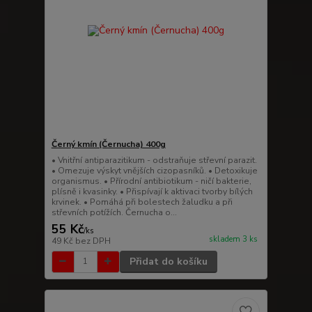
Černý kmín (Černucha) 400g
• Vnitřní antiparazitikum - odstraňuje střevní parazit.
• Omezuje výskyt vnějších cizopasníků. • Detoxikuje
organismus. • Přírodní antibiotikum - ničí bakterie,
plísně i kvasinky. • Přispívají k aktivaci tvorby bílých
krvinek. • Pomáhá při bolestech žaludku a při
střevních potížích. Černucha o...
55 Kč
/
ks
skladem 3 ks
49 Kč
bez DPH
Přidat do košíku