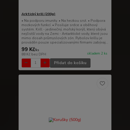
Arktický krill (200g)
• Na podporu imunity. • Na hezkou srst. • Podpora
mozkových funkcí. • Posiluje srdce a oběhový
systém. Krill - jedinečný, mořský korýš, který obývá
nejčistší vody na Zemi - Antarktické vody, které jsou
mimo dosah průmyslových zón. Rybolov krillu je
prováděn pouze specializovanými firmami zabývaj...
99 Kč
/
ks
skladem 2 ks
88 Kč
bez DPH
Přidat do košíku