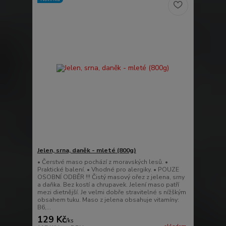
Jelen, srna, daněk - mleté (800g)
• Čerstvé maso pochází z moravských lesů. •
Praktické balení. • Vhodné pro alergiky. • POUZE
OSOBNÍ ODBĚR !!! Čistý masový ořez z jelena, srny
a daňka. Bez kostí a chrupavek. Jelení maso patří
mezi dietnější. Je velmi dobře stravitelné s nížškým
obsahem tuku. Maso z jelena obsahuje vitamíny:
B6,...
129 Kč
/
ks