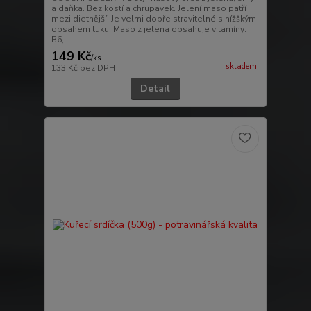
a daňka. Bez kostí a chrupavek. Jelení maso patří
mezi dietnější. Je velmi dobře stravitelné s nížškým
obsahem tuku. Maso z jelena obsahuje vitamíny:
B6,...
149 Kč
/
ks
skladem
133 Kč
bez DPH
Detail