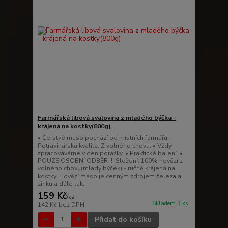
Farmářská libová svalovina z mladého býčka -
krájená na kostky(800g)
• Čerstvé maso pochází od místních farmářů.
Potravinářská kvalita. Z volného chovu. • Vždy
zpracováváme v den porážky. • Praktické balení. •
POUZE OSOBNÍ ODBĚR !!! Složení: 100% hovězí z
volného chovu(mladý býček) - ručně krájená na
kostky. Hovězí maso je cenným zdrojem železa a
zinku a dále tak...
159 Kč
/
ks
Skladem 3 ks
142 Kč
bez DPH
Přidat do košíku