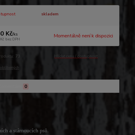
tupnost
skladem
0 Kč
/
ks
Momentálně není k dispozici
 Kč
bez DPH
roduktu:
73
Hlídat cenu / dostupnost
oblíbených
Komentáře
0
ích a stárnoucích psů.