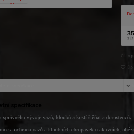
Dos
35
313
Číslo p
Do 
etní specifikace
tní specifikace
a správného vývoje vazů, kloubů a kostí štěňat a dorostenců.
race a ochrana vazů a kloubních chrupavek u aktivních, obézn