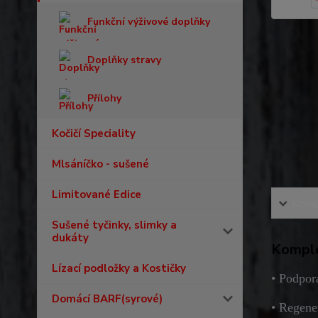
Funkční výživové doplňky
Doplňky stravy
Přílohy
Kočičí Speciality
Mlsáníčko - sušené
Limitované Edice
Kompl
Sušené tyčinky, slimky a
dukáty
Komple
Lízací podložky a Kostičky
• Podpor
Domácí BARF(syrové)
• Regene