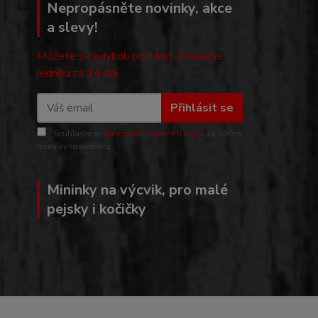
Nepropásněte novinky, akce
a slevy!
Můžete se kdykoli odhlásit. Zasíláme
jednou za 14 dní.
Přihlásit se
Souhlasím se
zpracováním osobních údajů
za účelem
rozesílky newsletteru.
Mininky na výcvik, pro malé
pejsky i kočičky