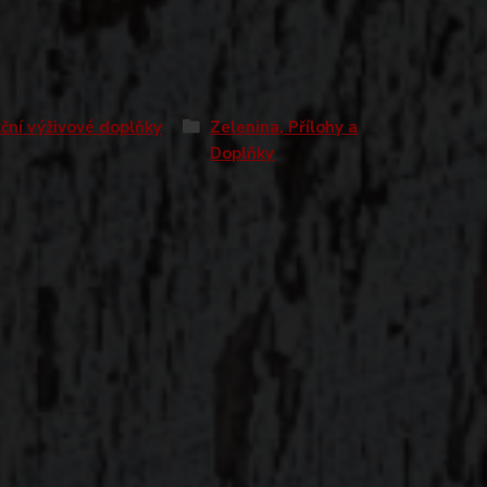
ční výživové doplňky
Zelenina, Přílohy a
Doplňky