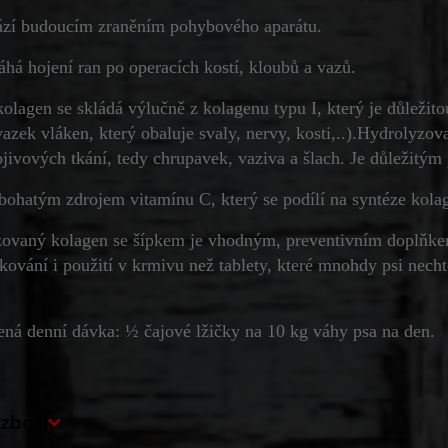
ází budoucím zraněním pohybového aparátu.
há hojení ran po operacích kostí, kloubů a vazů.
lagen se skládá výlučně z kolagenu typu I, který je důležitou
vazek vláken, který obaluje svaly, nervy, kosti,..).Hydrolyzov
jivových tkání, tedy chrupavek, vaziva a šlach. Je důležitý
 bohatým zdrojem vitamínu C, který se podílí na syntéze kola
ovaný kolagen se šípkem je vhodným, preventivním doplňke
kování i použití v krmivu než tablety, které mnohdy psi nechtě
ná denní dávka: ½ čajové lžičky na 10 kg váhy psa na den.
zboží