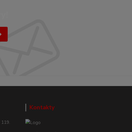
y!
Kontakty
 119.