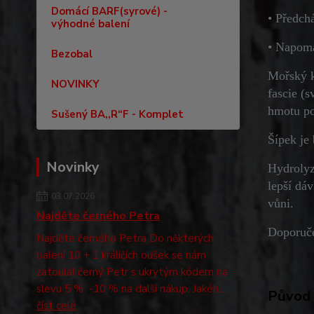
Domácí BARF(syrové) -
• Předch
výhodné balení
• Napomá
Bezobal
Mořský ko
NOVINKY
fascie (s
hmotu po
Sušený BA,,R“F - Komplet
Šípek je
Novinky
Hydrolyz
lepší dáv
03.07.2026
vůni.
Najděte černého Petra
Doporuče
Najděte černého Petra Do některých
balení 10 + 1 králičích oušek se nám
zatoulal černý Petr s ukrytým kódem na
slevu 5 % -10 % na další nákup. Jakéh...
Původ 
číst celé