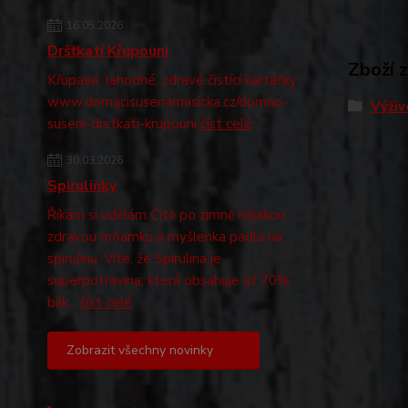
16.05.2026
Dršťkatí Křupouni
Zboží 
Křupavé, lahodné, zdravé čistící kartáčky
www.domacisusenamasicka.cz/domaci-
Výživ
suseni-drstkati-krupouni
číst celé
30.03.2026
Spirulinky
Říkám si udělám Čitě po zimně nějakou
zdravou mňamku a myšlenka padla na
spirulinu. Víte, že Spirulina je
superpotravina, která obsahuje až 70%
bílk...
číst celé
Zobrazit všechny novinky