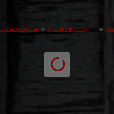
zařazeno v kategoriích
ové Doplňky a Přílohy
Domácí BARF(syrové)
Funk