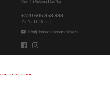
Domácí Sušená Masíčka
+420 605 858 888
(Po-Pá, 11-18 hod.)
info@domacisusenamasicka.cz
obrazovat informace