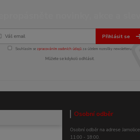
epropásněte novinky, akce a slev
Přihlásit se
Souhlasím se
zpracováním osobních údajů
za účelem rozesílky newsletteru.
Můžete se kdykoli odhlásit.
Osobní odběr
Osobní odběr na adrese Jamolice
11:00 - 18:00.