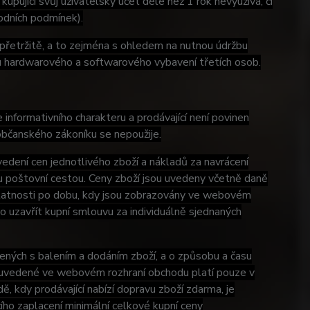
kupující svůj uživatelský účet déle než 1 rok nevyužívá, či
hodních podmínek).
epřetržitě, a to zejména s ohledem na nutnou údržbu
u hardwarového a softwarového vybavení třetích osob.
nformativního charakteru a prodávající není povinen
občanského zákoníku se nepoužije.
edení cen jednotlivého zboží a nákladů za navrácení
u poštovní cestou. Ceny zboží jsou uvedeny včetně daně
 platnosti po dobu, kdy jsou zobrazovány ve webovém
 uzavřít kupní smlouvu za individuálně sjednaných
ných s balením a dodáním zboží, a o způsobu a času
í uvedené ve webovém rozhraní obchodu platí pouze v
ě, kdy prodávající nabízí dopravu zboží zdarma, je
ího zaplacení minimální celkové kupní ceny