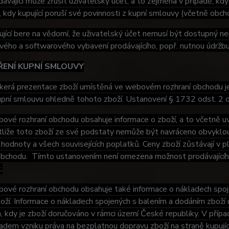
ávající může zrušit uživatelský účet, a to zejména v případě, kdy 
, kdy kupující poruší své povinnosti z kupní smlouvy (včetně obc
jící bere na vědomí, že uživatelský účet nemusí být dostupný n
ého a softwarového vybavení prodávajícího, popř. nutnou údržb
ŘENÍ KUPNÍ SMLOUVY
erá prezentace zboží umístěná ve webovém rozhraní obchodu je i
upní smlouvu ohledně tohoto zboží. Ustanovení § 1732 odst. 2 
vé rozhraní obchodu obsahuje informace o zboží, a to včetně uv
stliže toto zboží ze své podstaty nemůže být navráceno obvyklo
 hodnoty a všech souvisejících poplatků. Ceny zboží zůstávají v
obchodu. Tímto ustanovením není omezena možnost prodávajícího
.
vé rozhraní obchodu obsahuje také informace o nákladech spoje
oží. Informace o nákladech spojených s balením a dodáním zbož
, kdy je zboží doručováno v rámci území České republiky. V případ
dem vzniku práva na bezplatnou dopravu zboží na straně kupujíc