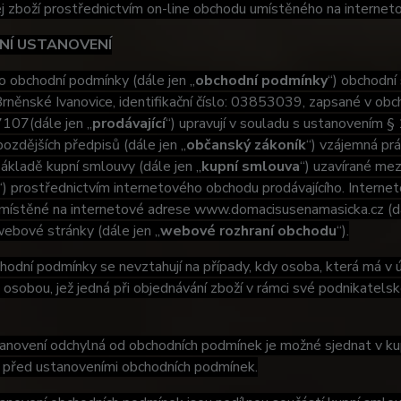
ej zboží prostřednictvím on-line obchodu umístěného na int
DNÍ USTANOVENÍ
 obchodní podmínky (dále jen „
obchodní podmínky
“) obchodní
něnské Ivanovice, identifikační číslo: 03853039, zapsané v obc
7107(dále jen „
prodávající
“) upravují v souladu s ustanovením 
pozdějších předpisů (dále jen „
občanský zákoník
“) vzájemná prá
ákladě kupní smlouvy (dále jen „
kupní smlouva
“) uzavírané mez
“) prostřednictvím internetového obchodu prodávajícího. Intern
umístěné na internetové adrese www.domacisusenamasicka.cz (dá
webové stránky (dále jen „
webové rozhraní obchodu
“).
odní podmínky se nevztahují na případy, kdy osoba, která má v úm
 osobou, jež jedná při objednávání zboží v rámci své podnikatel
novení odchylná od obchodních podmínek je možné sjednat v kup
 před ustanoveními obchodních podmínek.