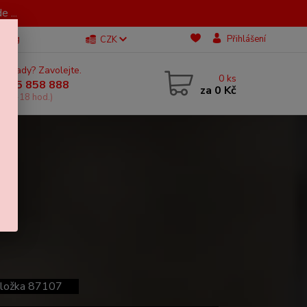
 ...
Blog
Přihlášení
CZK
 si rady? Zavolejte.
0
ks
 605 858 888
za
0 Kč
, 11-18 hod.)
C, vložka 87107