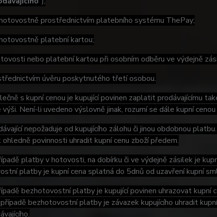
odávajícího
“);
ovostně prostřednictvím platebního systému ThePay;
ovostně platební kartou;
vosti nebo platební kartou při osobním odběru ve výdejně zási
ednictvím úvěru poskytnutého třetí osobou.
ečně s kupní cenou je kupující povinen zaplatit prodávajícímu ta
výši. Není-li uvedeno výslovně jinak, rozumí se dále kupní cenou
ávající nepožaduje od kupujícího zálohu či jinou obdobnou platbu
ohledně povinnosti uhradit kupní cenu zboží předem.
ípadě platby v hotovosti, na dobírku či ve výdejně zásilek je kupn
stní platby je kupní cena splatná do 5dnů od uzavření kupní sm
ípadě bezhotovostní platby je kupující povinen uhrazovat kupní 
 případě bezhotovostní platby je závazek kupujícího uhradit kupn
ávajícího.