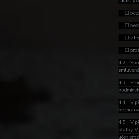
„
účet pr
☐ bezhot
☐ bezhot
☐ v hoto
☐ prostř
4.2. Spol
smluvené 
4.3. Prod
podmínek 
4.4. V př
bezhotovo
4.5. V př
platby. V
účet prod