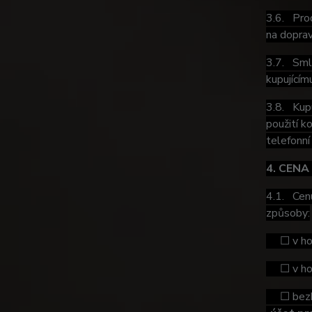
3.6. Prod
na doprav
3.7. Smlu
kupujícím
3.8. Kupu
použití k
telefonní
4. CENA
4.1. Cenu
způsoby:
☐ v hoto
☐ v hoto
☐ bezhot