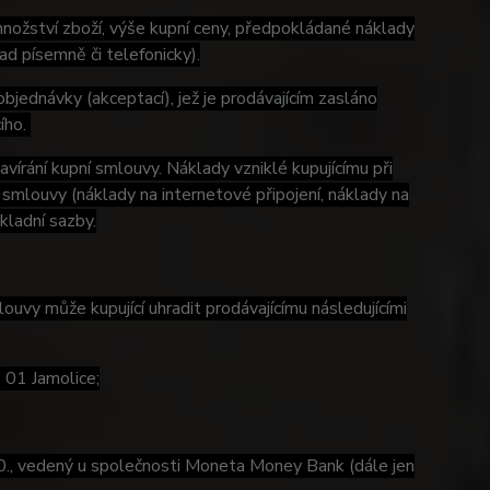
množství zboží, výše kupní ceny, předpokládané náklady
d písemně či telefonicky).
objednávky (akceptací), jež je prodávajícím zasláno
cího.
avírání kupní smlouvy. Náklady vzniklé kupujícímu při
 smlouvy (náklady na internetové připojení, náklady na
ákladní sazby.
uvy může kupující uhradit prodávajícímu následujícími
 01 Jamolice;
 vedený u společnosti Moneta Money Bank (dále jen