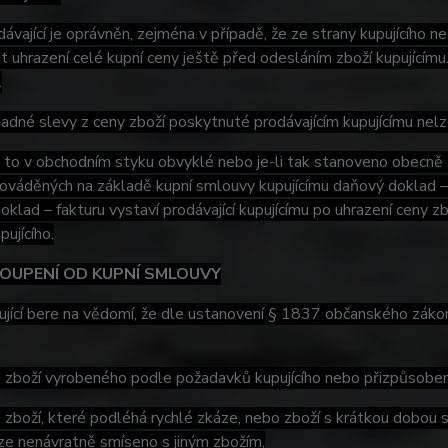
ávající je oprávněn, zejména v případě, že ze strany kupujícího 
 uhrazení celé kupní ceny ještě před odesláním zboží kupujícím
.
adné slevy z ceny zboží poskytnuté prodávajícím kupujícímu ne
i to v obchodním styku obvyklé nebo je-li tak stanoveno obecně 
ováděných na základě kupní smlouvy kupujícímu daňový doklad – f
klad – fakturu vystaví prodávající kupujícímu po uhrazení ceny zb
pujícího.
TOUPENÍ OD KUPNÍ SMLOUVY
jící bere na vědomí, že dle ustanovení § 1837 občanského zákon
boží vyrobeného podle požadavků kupujícího nebo přizpůsobe
oží, které podléhá rychlé zkáze, nebo zboží s krátkou dobou sp
ze nenávratně smíseno s jiným zbožím,