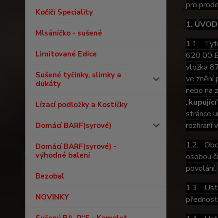
pro prod
Kočičí Speciality
1. ÚVO
Mlsáníčko - sušené
1.1. Tyto
Limitované Edice
620 00 Br
vložka 8
Sušené tyčinky, slimky a
ve znění 
dukáty
nebo na z
„
kupující
Lízací podložky a Kostičky
stránce 
rozhraní 
Domácí BARF(syrové)
1.2. Obch
Domácí BARF(syrové) -
výhodné balení
osobou či
povolání.
Bezobal
1.3. Usta
NOVINKY
přednost