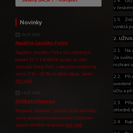
Sušený BA,,R“F - Komplet
1.4. Ust
v českém 
1.5. Zněn
Novinky
vzniklá p
03.07.2026
2. UŽIV
Najděte černého Petra
2.1. Na z
Najděte černého Petra Do některých
Ze svého 
balení 10 + 1 králičích oušek se nám
rozhraní 
zatoulal černý Petr s ukrytým kódem na
slevu 5 % -10 % na další nákup. Jakéh...
2.2. Při 
číst celé
uvedené v
účtu a př
16.05.2026
Dršťkatí Křupouni
2.3. Přís
ohledně i
Křupavé, lahodné, zdravé čistící kartáčky
www.domacisusenamasicka.cz/domaci-
2.4. Kupu
suseni-drstkati-krupouni
číst celé