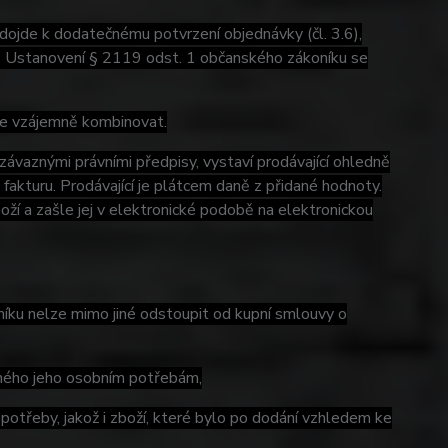
nedojde k dodatečnému potvrzení objednávky (čl. 3.6),
u. Ustanovení § 2119 odst. 1 občanského zákoníku se
lze vzájemně kombinovat.
závaznými právními předpisy, vystaví prodávající ohledně
akturu. Prodávající je plátcem daně z přidané hodnoty.
oží a zašle jej v elektronické podobě na elektronickou
íku nelze mimo jiné odstoupit od kupní smlouvy o
ného jeho osobním potřebám,
otřeby, jakož i zboží, které bylo po dodání vzhledem ke