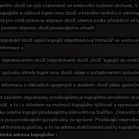
aného zboží ve výši stanovené ve webovém rozhraní obchodu. V 
upujícím a celková kupní cena zboží, u kterého nedošlo k odstou
ná pro vznik práva na dopravu zboží zdarma podle předchozí věty,
je povinen dopravu zboží prodávajícímu uhradit.
bjednání zboží vyplní kupující objednávkový formulář ve webov
nformace o:
jednávaném zboží (objednávané zboží „vloží“ kupující do elekt
působu úhrady kupní ceny zboží, údaje o požadovaném způsobu
nformace o nákladech spojených s dodáním zboží (dále společně 
 zasláním objednávky prodávajícímu je kupujícímu umožněno zkon
vložil, a to i s ohledem na možnost kupujícího zjišťovat a opravov
u odešle kupující prodávajícímu kliknutím na tlačítko „Dokončit 
e jsou prodávajícím považovány za správné. Prodávající neprodl
lektronickou poštou, a to na adresu elektronické pošty kupujícíh
nická adresa kupujícího
“).