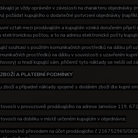
ávající je vždy oprávněn v závislosti na charakteru objednávky (
u) požádat kupujícího o dodatečné potvrzení objednávky (napříkla
vní vztah mezi prodávajícím a kupujícím vzniká doručením přijetí 
u elektronickou poštou, a to na adresu elektronické pošty kupují
jící souhlasí s použitím komunikačních prostředků na dálku při uz
omunikačních prostředků na dálku v souvislosti s uzavřením kupní
 hovory) si hradí kupující sám, přičemž tyto náklady se neliší od z
 ZBOŽÍ A PLATEBNÍ PODMÍNKY
 zboží a případné náklady spojené s dodáním zboží dle kupní smlo
vosti v provozovně prodávajícího na adrese Jamolice 119, 672
vosti na dobírku v místě určeném kupujícím v objednávce;
ovostně převodem na účet prodávajícího č 216752965/0600.,