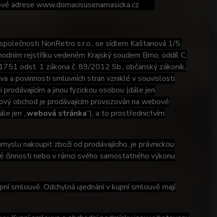
ernetové adrese www.domacisusenamasicka.cz
 společnosti NonRetro s.r.o., se sídlem Kaštanová 1/5,
hodním rejstříku vedeném Krajský soudem Brno, oddíl C,
§ 1751 odst. 1 zákona č. 89/2012 Sb., občanský zákoník,
va a povinnosti smluvních stran vzniklé v souvislosti
i prodávajícím a jinou fyzickou osobou (dále jen
etový obchod je prodávajícím provozován na webové
le jen „
webová stránka
“), a to prostřednictvím
yslu nakoupit zboží od prodávajícího, je právnickou
ské činnosti nebo v rámci svého samostatného výkonu
ní smlouvě. Odchylná ujednání v kupní smlouvě mají