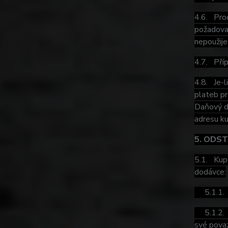
4.6. Prod
požadovat
nepoužije
4.7. Příp
4.8. Je-l
plateb pr
Daňový do
adresu ku
5. ODS
5.1. Kupu
dodávce:
5.1.1. z
5.1.2. zb
své pova