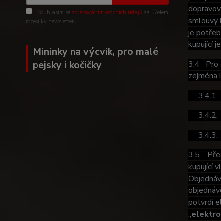
dopravov
Souhlasím se
zpracováním osobních údajů
za účelem
smlouvy k
rozesílky newsletteru.
je potřeb
kupující 
Mininky na výcvik, pro malé
pejsky i kočičky
3.4 Pro o
zejména i
3.4.1. ob
3.4.2. z
3.4.3. i
3.5. Před
kupující 
Objednávk
objednávc
potvrdí e
„
elektro