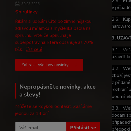
2.5. Prod
30.03.2026
v případě
Spirulinky
2.6. Kupu
Říkám si udělám Čitě po zimně nějakou
hardwarov
zdravou mňamku a myšlenka padla na
spirulinu. Víte, že Spirulina je
3. UZAV
superpotravina, která obsahuje až 70%
bílk...
číst celé
3.1. Vešk
uzavřít k
Zobrazit všechny novinky
3.2. Webo
zboží, je
z přidané
Nepropásněte novinky, akce
rozhraní 
a slevy!
podmínek
Můžete se kdykoli odhlásit. Zasíláme
3.3. Webo
jednou za 14 dní.
dodání zb
případech
Přihlásit se
předpokla