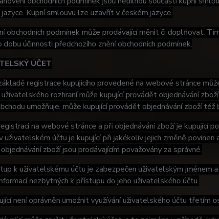
anovení obchodních podmínek jsou nedílnou součástí kupní smlo
jazyce. Kupní smlouvu lze uzavřít v českém jazyce.
í obchodních podmínek může prodávající měnit či doplňovat. Tí
o dobu účinnosti předchozího znění obchodních podmínek.
ATELSKÝ ÚČET
ákladě registrace kupujícího provedené na webové stránce může 
uživatelského rozhraní může kupující provádět objednávání zboží 
obchodu umožňuje, může kupující provádět objednávání zboží též
registraci na webové stránce a při objednávání zboží je kupující 
 uživatelském účtu je kupující při jakékoliv jejich změně povine
i objednávání zboží jsou prodávajícím považovány za správné.
tup k uživatelskému účtu je zabezpečen uživatelským jménem a 
nformací nezbytných k přístupu do jeho uživatelského účtu.
jící není oprávněn umožnit využívání uživatelského účtu třetím 