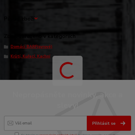
Původ zboží
Zboží zařazeno v kategoriích
Domácí BARF(syrové)
Krůtí, Kuřecí, Kachní
Nepropásněte novinky, akce a
slevy!
Přihlásit se