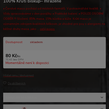
100% Krůtí biskup– mražené
• Čerstvé maso pochází od místních farmářů. V potravinářské kvalitě. •
Vždy zpracováváme v den porážky. • Praktické balení. • POUZE OSOBNÍ
ODBĚR !!! Složení: 85% masa, 15% kůstka a kůže. Krůtí maso je
významným zdrojem kvalitních bílkovin, je vhodné pro psy s alergiemi na
běžné druhy masa, jako ...
celý popis
Dostupnost
skladem
80 Kč
/
ks
71 Kč
bez DPH
Momentálně není k dispozici
Hlídat cenu / dostupnost
Do oblíbených
Kompletní specifikace