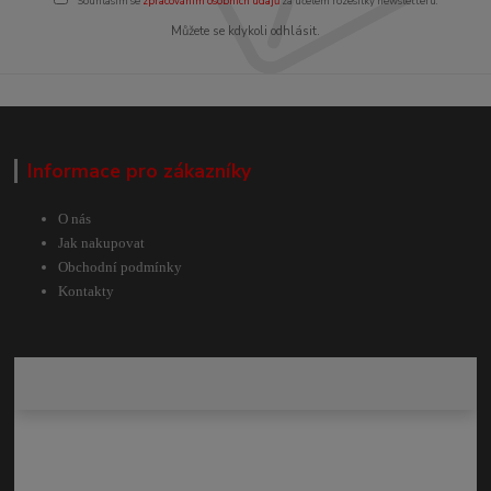
Souhlasím se
zpracováním osobních údajů
za účelem rozesílky newsletteru.
Můžete se kdykoli odhlásit.
Informace pro zákazníky
O nás
Jak nakupovat
Obchodní podmínky
Kontakty