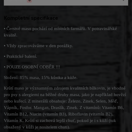
Komentáře
0
Kompletní specifikace
• Čerstvé maso pochází od místních farmářů. V potravinářské
kvalitě.
• Vždy zpracováváme v den porážky.
• Praktické balení.
• POUZE OSOBNÍ ODBĚR !!!
Složení: 85% masa, 15% kůstka a kůže.
Krůtí maso je významným zdrojem kvalitních bílkovin, je vhodné
pro psy s alergiemi na běžné druhy masa, jako je například hovězí
nebo kuřecí. Z minerálů obsahuje: Železo, Zinek, Selen, Měď,
Vápník, Fosfor. Mangan, Draslík, Zinek. Z vitamínů: Vitamín B6,
Vitamín B12, Niacin (vitamín B3), Riboflavin (vitamín B2),
Vitamín K. Krůtí si zachová lepší chuť, pokud je i s kůží (tuk
obsažený v kůži je nositelem chuti).