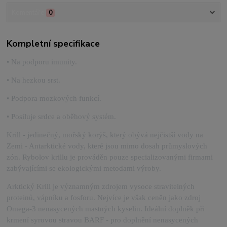
Komentáře
0
Kompletní specifikace
• Na podporu imunity.
• Na hezkou srst.
• Podpora mozkových funkcí.
• Posiluje srdce a oběhový systém.
Krill - jedinečný, mořský korýš, který obývá nejčistší vody na
Zemi - Antarktické vody, které jsou mimo dosah průmyslových
zón. Rybolov krillu je prováděn pouze specializovanými firmami
zabývajícími se ekologickými metodami výroby.
Arktický Krill je významným zdrojem vysoce stravitelných
proteinů, vápníku a fosforu. Nejvíce je však ceněn jako zdroj
Omega-3 nenasycených mastných kyselin. Ideální doplněk při
krmení syrovou stravou BARF - pro doplnění nenasycených