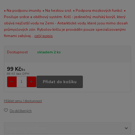
100% Arktický krill (korýš)– sušený prášek.
• Na podporu imunity. • Na hezkou srst. • Podpora mozkových funkcí. •
Posiluje srdce a oběhový systém. Krill - jedinečný, mořský korýš, který
obývá nejčistší vody na Zemi - Antarktické vody, které jsou mimo dosah
průmyslových zón. Rybolov krillu je prováděn pouze specializovanými
firmami zabývaj...
celý popis
Dostupnost
skladem 2 ks
99 Kč
/
ks
88 Kč
bez DPH
Přidat do košíku
Hlídat cenu / dostupnost
Do oblíbených
Kompletní specifikace