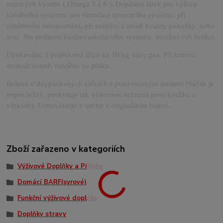
mastných kyselin ( Omega 3 a 6 ). Doplnění látek pro výživu
kloubního systému, pro stimulaci imunitního systému, při
zánětlivém onemocnění, při svědění a ztrátě kvality pokožky, nebo
srsti. Pro podporu kardiovaskulárního systému, mozkových funkcí.
Dávkování: 1 polévková lžíce na 10 kg váhy psa. Při krmení
dvakrát denně, rozdělte na půlku.
Baleno v doypackových sáčcích s potravinovým atestem (Sáček je
neprodyšný, poskytuje tak výbornou ochranu proti kyslíku a
vlhkosti). Uchovávejte v suchu v originálním balení.
Zboží zařazeno v kategoriích
Výživové Doplňky a Přílohy
Domácí BARF(syrové)
Funkční výživové doplňky
Doplňky stravy