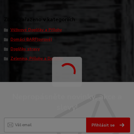
Zboží zařazeno v kategoriích
Výživové Doplňky a Přílohy
Domácí BARF(syrové)
Doplňky stravy
Zelenina, Přílohy a Doplňky
Nepropásněte novinky, akce a
slevy!
Přihlásit se