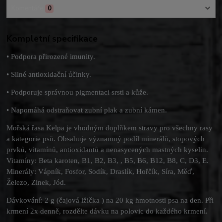
Komentáře
0
Kompletní specifikace
• Podpora přirozené imunity.
• Silné antioxidační účinky.
• Podporuje správnou pigmentaci srsti a kůže.
• Napomáhá odstraňovat zubní plak a zubní kámen.
Mořská řasa Kelpa je vhodným doplňkem stravy pro všechny rasy
a kategorie psů. Obsahuje významný podíl minerálů, stopových
prvků, vitamínů, antioxidantů a nenasycených mastných kyselin.
Vitamíny: Beta karoten, B1, B2, B3, , B5, B6, B12, B8, C, D3, E.
Minerály: Vápník, Fosfor, Sodík, Draslík, Hořčík, Síra, Měď,
Železo, Zinek, Jód.
Dávkování: 2 g (čajová lžička ) na 20 kg hmotnosti psa na den. Při
krmení 2x denně, rozdělte dávku na polovic do každého krmení.