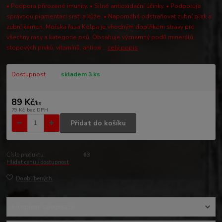
• Podpora přirozené imunity. • Silné antioxidační účinky. • Podporuje
správnou pigmentaci srsti a kůže. • Napomáhá odstraňovat zubní plak a
zubní kámen. Mořská řasa Kelpa je vhodným doplňkem stravy pro
všechny rasy a kategorie psů. Obsahuje významný podíl minerálů,
stopových prvků, vitamínů, antioxi...
celý popis
Dostupnost
skladem 3 ks
89 Kč
/
ks
79 Kč
bez DPH
Přidat do košíku
Číslo produktu:
63
Hlídat cenu / dostupnost
Do oblíbených
Kompletní specifikace