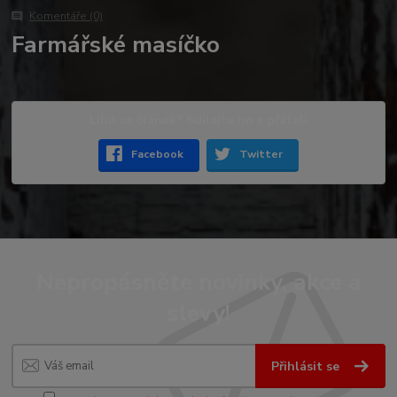
Komentáře (0)
Farmářské masíčko
Líbil se článek? Sdílejte ho s přáteli
Facebook
Twitter
Nepropásněte novinky, akce a
slevy!
Přihlásit se