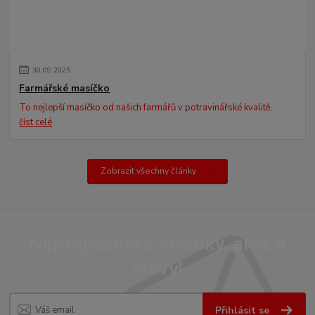
30
.
09
.
2025
Farmářské masíčko
To nejlepší masíčko od našich farmářů v potravinářské kvalitě.
číst celé
Zobrazit všechny články
Nepropásněte novinky, akce a
slevy!
Přihlásit se