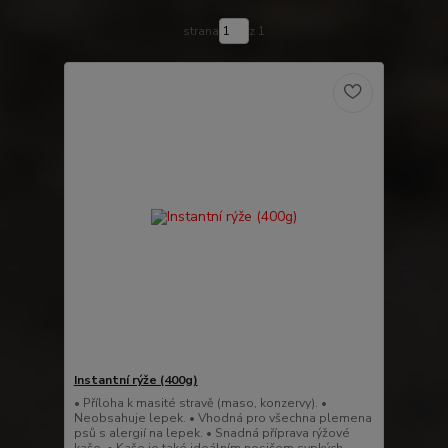
strana
z 1
Instantní rýže (400g)
• Příloha k masité stravě (maso, konzervy). •
Neobsahuje lepek. • Vhodná pro všechna plemena
psů s alergií na lepek. • Snadná příprava rýžové
kaše. • Kaše je také ideálním nosičem sypkých