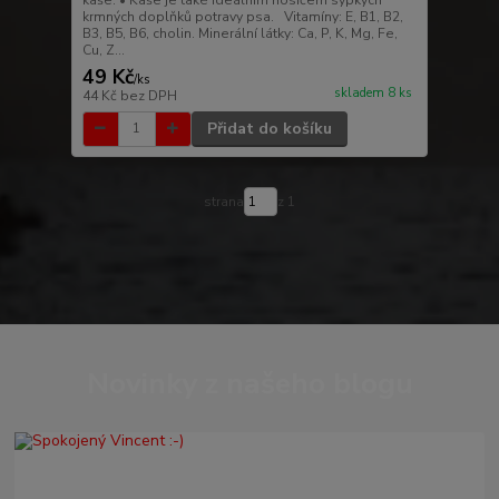
krmných doplňků potravy psa. Vitamíny: E, B1, B2,
B3, B5, B6, cholin. Minerální látky: Ca, P, K, Mg, Fe,
Cu, Z...
49 Kč
/
ks
skladem 8 ks
44 Kč
bez DPH
Přidat do košíku
strana
z 1
Novinky z našeho blogu