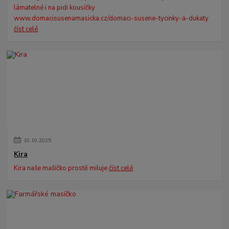
lámatelné i na pidi kousíčky
www.domacisusenamasicka.cz/domaci-susene-tycinky-a-dukaty
číst celé
10
.
10
.
2025
Kira
Kira naše mašíčko prostě miluje
číst celé