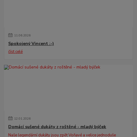
11
.
06
.
2026
Spokojený Vincent :-)
číst celé
12
.
01
.
2026
Domácí sušené dukáty z roštěné - mladý býček
Naše legendární dukáty jsou zpět Voňavé a velice jednoduše