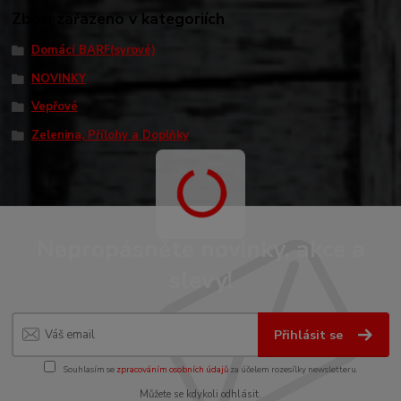
Zboží zařazeno v kategoriích
Domácí BARF(syrové)
NOVINKY
Vepřové
Zelenina, Přílohy a Doplňky
Nepropásněte novinky, akce a
slevy!
Přihlásit se
Souhlasím se
zpracováním osobních údajů
za účelem rozesílky newsletteru.
Můžete se kdykoli odhlásit.