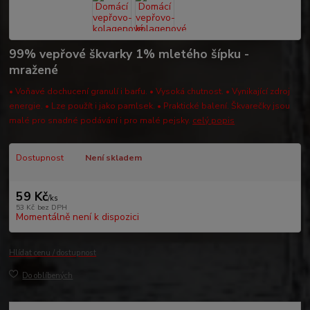
99% vepřové škvarky 1% mletého šípku -
mražené
• Voňavé dochucení granulí i barfu. • Vysoká chutnost. • Vynikající zdroj
energie. • Lze použít i jako pamlsek. • Praktické balení. Škvarečky jsou
malé pro snadné podávání i pro malé pejsky.
celý popis
Dostupnost
Není skladem
59 Kč
/
ks
53 Kč
bez DPH
Momentálně není k dispozici
Hlídat cenu / dostupnost
Do oblíbených