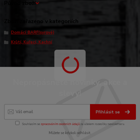
Původ zboží
Zboží zařazeno v kategoriích
Domácí BARF(syrové)
Krůtí, Kuřecí, Kachní
Nepropásněte novinky, akce a
slevy!
Přihlásit se
Souhlasím se
zpracováním osobních údajů
za účelem rozesílky newsletteru.
Můžete se kdykoli odhlásit.