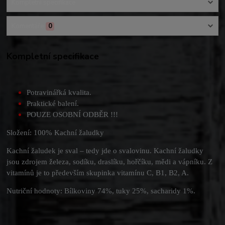
Kompletní specifikace
Komentáře
0
Kompletní specifikace
Potravinářká kvalita.
Praktické balení.
POUZE OSOBNÍ ODBĚR !!!
Složení: 100% Kachní žaludky
Kachní žaludek je sval – tedy jde o svalovinu. Kachní žaludky
jsou zdrojem železa, sodíku, draslíku, hořčíku, mědi a vápníku. Z
vitamínů je to především skupinka vitamínu C, B1, B2, A.
Nutriční hodnoty: Bílkoviny 74%, tuky 25%, sacharidy 1%.