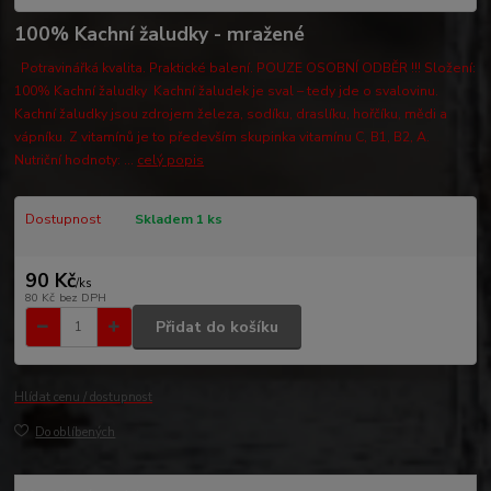
100% Kachní žaludky - mražené
Potravinářká kvalita. Praktické balení. POUZE OSOBNÍ ODBĚR !!! Složení:
100% Kachní žaludky Kachní žaludek je sval – tedy jde o svalovinu.
Kachní žaludky jsou zdrojem železa, sodíku, draslíku, hořčíku, mědi a
vápníku. Z vitamínů je to především skupinka vitamínu C, B1, B2, A.
Nutriční hodnoty: ...
celý popis
Dostupnost
Skladem 1 ks
90 Kč
/
ks
80 Kč
bez DPH
Přidat do košíku
Hlídat cenu / dostupnost
Do oblíbených