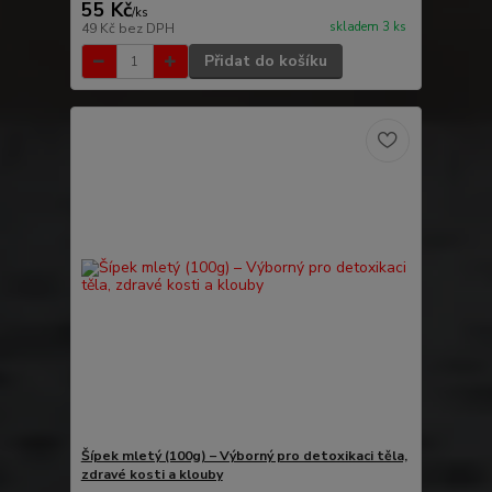
55 Kč
/
ks
skladem 3 ks
49 Kč
bez DPH
Přidat do košíku
Šípek mletý (100g) – Výborný pro detoxikaci těla,
zdravé kosti a klouby