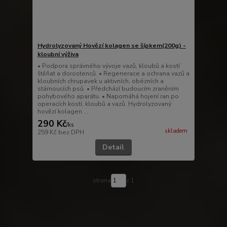
Hydrolyzovaný Hovězí kolagen se šípkem(200g) -
kloubní výživa
• Podpora správného vývoje vazů, kloubů a kostí
štěňat a dorostenců. • Regenerace a ochrana vazů a
kloubních chrupavek u aktivních, obézních a
stárnoucích psů. • Předchází budoucím zraněním
pohybového aparátu. • Napomáhá hojení ran po
operacích kostí, kloubů a vazů. Hydrolyzovaný
hovězí kolagen ...
290 Kč
/
ks
skladem
259 Kč
bez DPH
Detail
strana
z 1