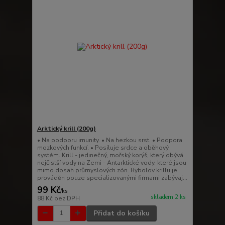
Arktický krill (200g)
• Na podporu imunity. • Na hezkou srst. • Podpora
mozkových funkcí. • Posiluje srdce a oběhový
systém. Krill - jedinečný, mořský korýš, který obývá
nejčistší vody na Zemi - Antarktické vody, které jsou
mimo dosah průmyslových zón. Rybolov krillu je
prováděn pouze specializovanými firmami zabývaj...
99 Kč
/
ks
skladem 2 ks
88 Kč
bez DPH
Přidat do košíku