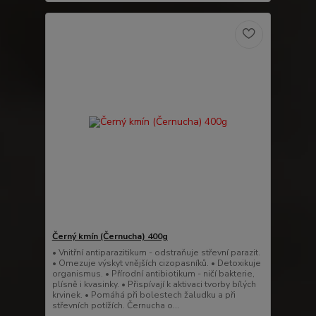
Černý kmín (Černucha) 400g
• Vnitřní antiparazitikum - odstraňuje střevní parazit.
• Omezuje výskyt vnějších cizopasníků. • Detoxikuje
organismus. • Přírodní antibiotikum - ničí bakterie,
plísně i kvasinky. • Přispívají k aktivaci tvorby bílých
krvinek. • Pomáhá při bolestech žaludku a při
střevních potížích. Černucha o...