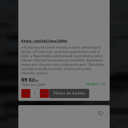
Kelpa - mořská řasa (200g)
• Podpora přirozené imunity. • Silné antioxidační
účinky. • Podporuje správnou pigmentaci srsti a
kůže. • Napomáhá odstraňovat zubní plak a zubní
kámen. Mořská řasa Kelpa je vhodným doplňkem
stravy pro všechny rasy a kategorie psů. Obsahuje
významný podíl minerálů, stopových prvků,
vitamínů, antioxi...
89 Kč
/
ks
skladem 3 ks
79 Kč
bez DPH
Přidat do košíku