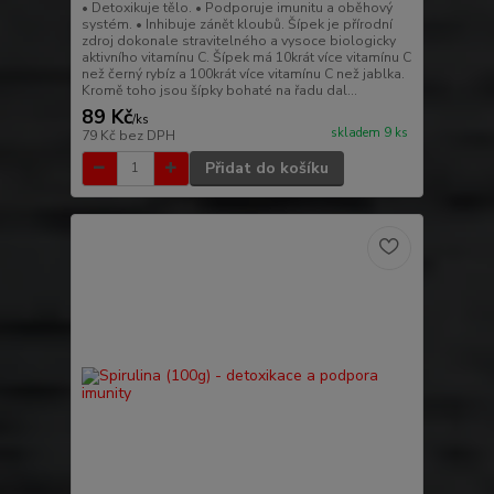
• Detoxikuje tělo. • Podporuje imunitu a oběhový
systém. • Inhibuje zánět kloubů. Šípek je přírodní
zdroj dokonale stravitelného a vysoce biologicky
aktivního vitamínu C. Šípek má 10krát více vitamínu C
než černý rybíz a 100krát více vitamínu C než jablka.
Kromě toho jsou šípky bohaté na řadu dal...
89 Kč
/
ks
skladem 9 ks
79 Kč
bez DPH
Přidat do košíku