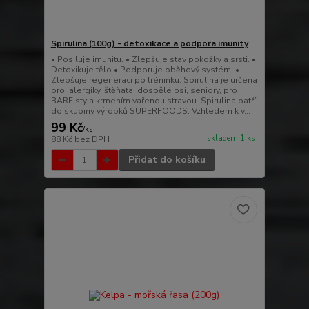
Spirulina (100g) - detoxikace a podpora imunity
• Posiluje imunitu. • Zlepšuje stav pokožky a srsti. •
Detoxikuje tělo • Podporuje oběhový systém. •
Zlepšuje regeneraci po tréninku. Spirulina je určena
pro: alergiky, štěňata, dospělé psi, seniory, pro
BARFisty a krmením vařenou stravou. Spirulina patří
do skupiny výrobků SUPERFOODS. Vzhledem k v...
99 Kč
/
ks
skladem 1 ks
88 Kč
bez DPH
Přidat do košíku