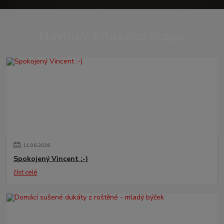
Novinky z našeho blogu
11
.
06
.
2026
Spokojený Vincent :-)
číst celé