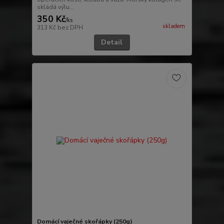
skládá výlu...
350 Kč
/
ks
skladem
313 Kč
bez DPH
Detail
Domácí vaječné skořápky (250g)