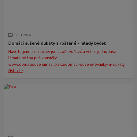
12
.
01
.
2026
Domácí sušené dukáty z roštěné - mladý býček
Naše legendární dukáty jsou zpět Voňavé a velice jednoduše
lámatelné i na pidi kousíčky
www.domacisusenamasicka.cz/domaci-susene-tycinky-a-dukaty
číst celé