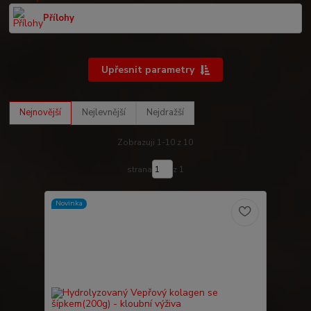
Přílohy
Upřesnit parametry
Nejnovější
Nejlevnější
Nejdražší
Zobrazuji 1-10 z 10
strana
z 1
Novinka