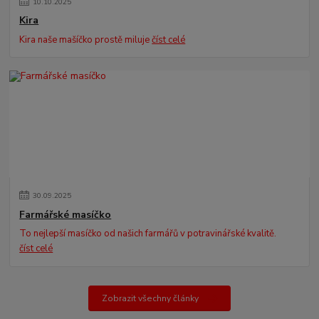
10
.
10
.
2025
Kira
Kira naše mašíčko prostě miluje
číst celé
30
.
09
.
2025
Farmářské masíčko
To nejlepší masíčko od našich farmářů v potravinářské kvalitě.
číst celé
Zobrazit všechny články