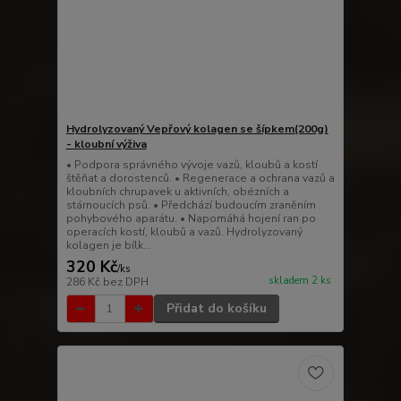
Hydrolyzovaný Vepřový kolagen se šípkem(200g)
- kloubní výživa
• Podpora správného vývoje vazů, kloubů a kostí
štěňat a dorostenců. • Regenerace a ochrana vazů a
kloubních chrupavek u aktivních, obézních a
stárnoucích psů. • Předchází budoucím zraněním
pohybového aparátu. • Napomáhá hojení ran po
operacích kostí, kloubů a vazů. Hydrolyzovaný
kolagen je bílk...
320 Kč
/
ks
skladem 2 ks
286 Kč
bez DPH
Přidat do košíku