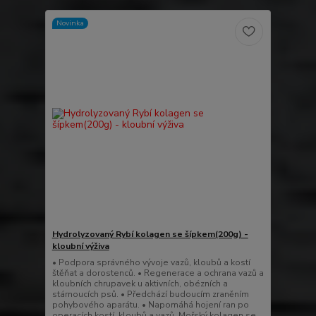
Novinka
Hydrolyzovaný Rybí kolagen se šípkem(200g) -
kloubní výživa
• Podpora správného vývoje vazů, kloubů a kostí
štěňat a dorostenců. • Regenerace a ochrana vazů a
kloubních chrupavek u aktivních, obézních a
stárnoucích psů. • Předchází budoucím zraněním
pohybového aparátu. • Napomáhá hojení ran po
operacích kostí, kloubů a vazů. Mořský kolagen se