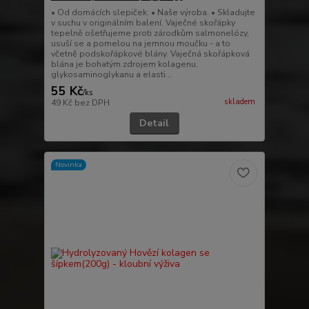
• Od domácích slepiček. • Naše výroba. • Skladujte
v suchu v originálním balení. Vaječné skořápky
tepelně ošetřujeme proti zárodkům salmonelózy,
usuší se a pomelou na jemnou moučku - a to
včetně podskořápkové blány. Vaječná skořápková
blána je bohatým zdrojem kolagenu,
glykosaminoglykanu a elasti...
55 Kč
/
ks
skladem
49 Kč
bez DPH
Detail
Novinka