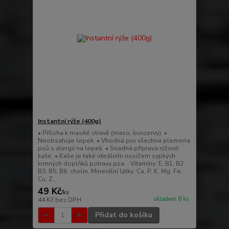
Instantní rýže (400g)
• Příloha k masité stravě (maso, konzervy). •
Neobsahuje lepek. • Vhodná pro všechna plemena
psů s alergií na lepek. • Snadná příprava rýžové
kaše. • Kaše je také ideálním nosičem sypkých
krmných doplňků potravy psa. Vitamíny: E, B1, B2,
B3, B5, B6, cholin. Minerální látky: Ca, P, K, Mg, Fe,
Cu, Z...
49 Kč
/
ks
skladem 8 ks
44 Kč
bez DPH
Přidat do košíku