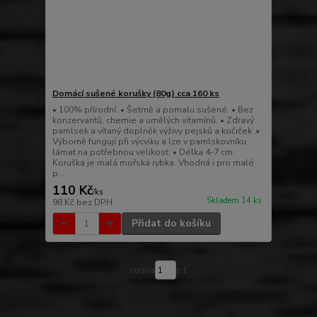
Domácí sušené korušky (80g) cca 160 ks
• 100% přírodní. • Šetrně a pomalu sušené. • Bez
konzervantů, chemie a umělých vitamínů. • Zdravý
pamlsek a vítaný doplněk výživy pejsků a kočiček .•
Výborně fungují při výcviku a lze v pamlskovníku
lámat na potřebnou velikost. • Délka 4-7 cm.
Koruška je malá mořská rybka. Vhodná i pro malé
p...
110 Kč
/
ks
Skladem 14 ks
98 Kč
bez DPH
Přidat do košíku
strana
z 1