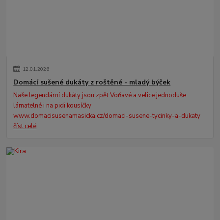
12
.
01
.
2026
Domácí sušené dukáty z roštěné - mladý býček
Naše legendární dukáty jsou zpět Voňavé a velice jednoduše
lámatelné i na pidi kousíčky
www.domacisusenamasicka.cz/domaci-susene-tycinky-a-dukaty
číst celé