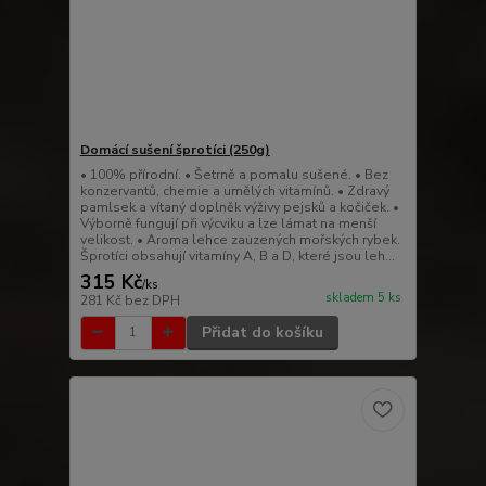
Domácí sušení šprotíci (250g)
• 100% přírodní. • Šetrně a pomalu sušené. • Bez
konzervantů, chemie a umělých vitamínů. • Zdravý
pamlsek a vítaný doplněk výživy pejsků a kočiček. •
Výborně fungují při výcviku a lze lámat na menší
velikost. • Aroma lehce zauzených mořských rybek.
Šprotíci obsahují vitamíny A, B a D, které jsou leh...
315 Kč
/
ks
skladem 5 ks
281 Kč
bez DPH
Přidat do košíku