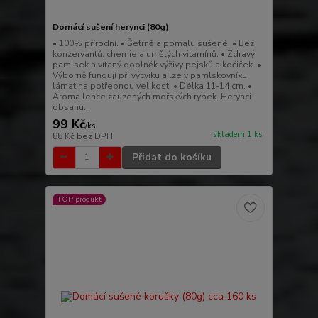
Domácí sušení herynci (80g)
• 100% přírodní. • Šetrně a pomalu sušené. • Bez
konzervantů, chemie a umělých vitamínů. • Zdravý
pamlsek a vítaný doplněk výživy pejsků a kočiček. •
Výborně fungují při výcviku a lze v pamlskovníku
lámat na potřebnou velikost. • Délka 11-14 cm. •
Aroma lehce zauzených mořských rybek. Herynci
obsahu...
99 Kč
/
ks
skladem 1 ks
88 Kč
bez DPH
Přidat do košíku
TOP produkt