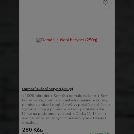
Domácí sušení herynci (250g)
• 100% přírodní. • Šetrně a pomalu sušené. • Bez
konzervantů, chemie a umělých vitamínů. • Zdravý
pamlsek a vítaný doplněk výživy pejsků a kočiček. •
Výborně fungují při výcviku a lze v pamlskovníku
lámat na potřebnou velikost. • Délka 11-14 cm. •
Aroma lehce zauzených mořských rybek. Herynci
obsahu...
280 Kč
/
ks