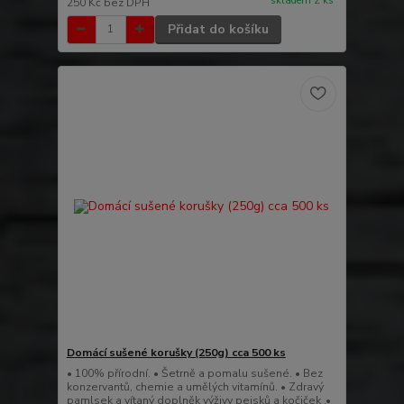
skladem 2 ks
250 Kč
bez DPH
Přidat do košíku
Domácí sušené korušky (250g) cca 500 ks
• 100% přírodní. • Šetrně a pomalu sušené. • Bez
konzervantů, chemie a umělých vitamínů. • Zdravý
pamlsek a vítaný doplněk výživy pejsků a kočiček .•