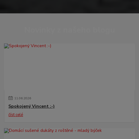
Novinky z našeho blogu
11
.
06
.
2026
Spokojený Vincent :-)
číst celé