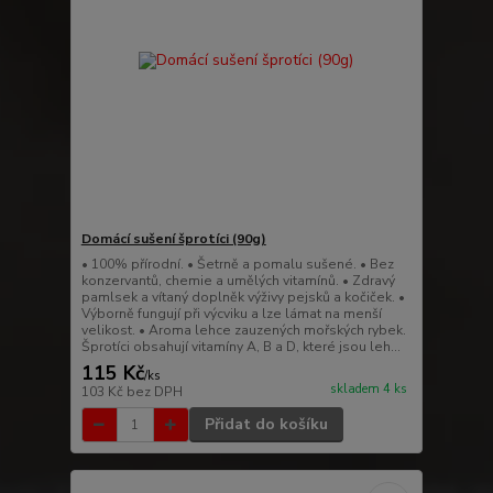
Domácí sušení šprotíci (90g)
• 100% přírodní. • Šetrně a pomalu sušené. • Bez
konzervantů, chemie a umělých vitamínů. • Zdravý
pamlsek a vítaný doplněk výživy pejsků a kočiček. •
Výborně fungují při výcviku a lze lámat na menší
velikost. • Aroma lehce zauzených mořských rybek.
Šprotíci obsahují vitamíny A, B a D, které jsou leh...
115 Kč
/
ks
skladem 4 ks
103 Kč
bez DPH
Přidat do košíku