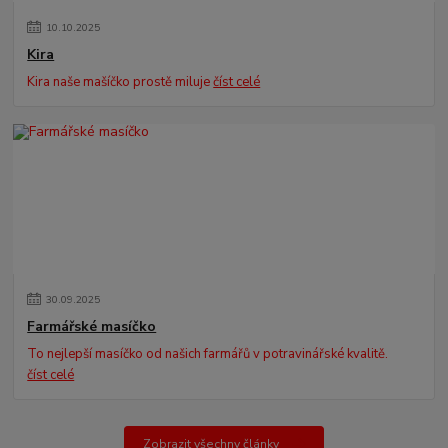
10
.
10
.
2025
Kira
Kira naše mašíčko prostě miluje
číst celé
30
.
09
.
2025
Farmářské masíčko
To nejlepší masíčko od našich farmářů v potravinářské kvalitě.
číst celé
Zobrazit všechny články