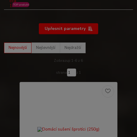
TOP produkt
Upřesnit parametry
Nejnovější
Nejlevnější
Nejdražší
Zobrazuji 1-6 z 6
strana
z 1