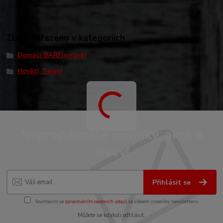
Zboží zařazeno v kategoriích
Domácí BARF(syrové)
Hovězí, Telecí
Nepropásněte novinky, akce a
slevy!
Přihlásit se
Souhlasím se
zpracováním osobních údajů
za účelem rozesílky newsletteru.
Můžete se kdykoli odhlásit.