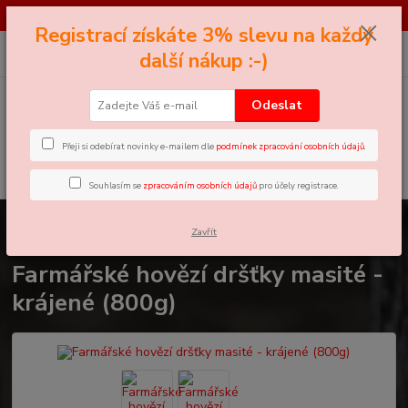
*** SOUTĚŽ*** Najděte černého Petra - pro více informací klikněte zde ...
Registrací získáte 3% slevu na každý
0
ks
+420 605 858 888
CZK
další nákup :-)
za
0 Kč
(Po-Pá, 11-18 hod.)
Odeslat
Menu
Přeji si odebírat novinky e-mailem dle
podmínek zpracování osobních údajů
.
Hledat
Souhlasím se
zpracováním osobních údajů
pro účely registrace.
Úvod
Domácí BARF(syrové)
Farmářské hovězí dršťky masité - krájené
Zavřít
(800g)
Farmářské hovězí dršťky masité -
krájené (800g)