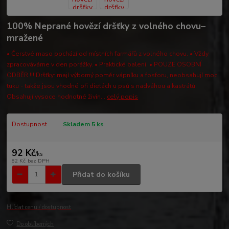
100% Neprané hovězí dršťky z volného chovu–
mražené
• Čerstvé maso pochází od místních farmářů z volného chovu. • Vždy
zpracováváme v den porážky. • Praktické balení. • POUZE OSOBNÍ
ODBĚR !!! Dršťky: mají výborný poměr vápníku a fosforu, neobsahují moc
tuku - takže jsou vhodné při dietách u psů s nadváhou a kastrátů.
Obsahují vysoce hodnotné živin...
celý popis
Dostupnost
Skladem 5 ks
92 Kč
/
ks
82 Kč
bez DPH
Přidat do košíku
Hlídat cenu / dostupnost
Do oblíbených