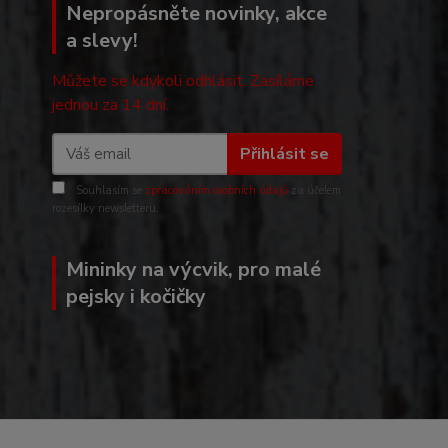
Nepropásněte novinky, akce
a slevy!
Můžete se kdykoli odhlásit. Zasíláme
jednou za 14 dní.
Přihlásit se
Souhlasím se
zpracováním osobních údajů
za účelem
rozesílky newsletteru.
Mininky na výcvik, pro malé
pejsky i kočičky