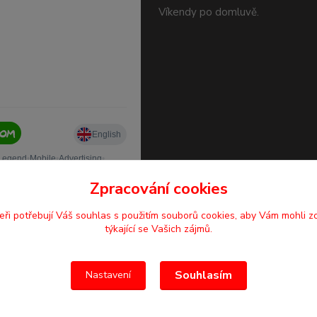
Víkendy po domluvě.
Zpracování cookies
eři potřebují Váš
souhlas
s použitím souborů cookies, aby Vám mohli z
týkající se Vašich zájmů.
Souhlasím
Nastavení