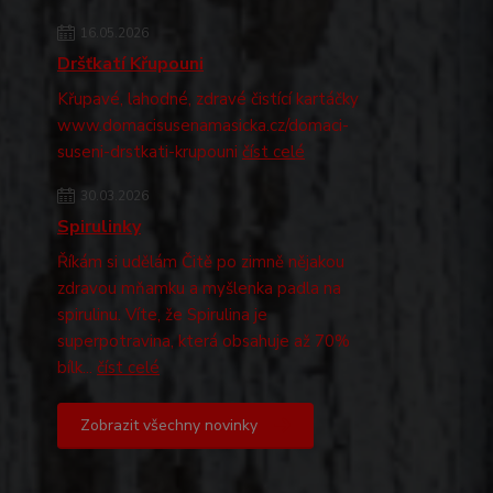
16.05.2026
Dršťkatí Křupouni
Křupavé, lahodné, zdravé čistící kartáčky
www.domacisusenamasicka.cz/domaci-
suseni-drstkati-krupouni
číst celé
30.03.2026
Spirulinky
Říkám si udělám Čitě po zimně nějakou
zdravou mňamku a myšlenka padla na
spirulinu. Víte, že Spirulina je
superpotravina, která obsahuje až 70%
bílk...
číst celé
Zobrazit všechny novinky