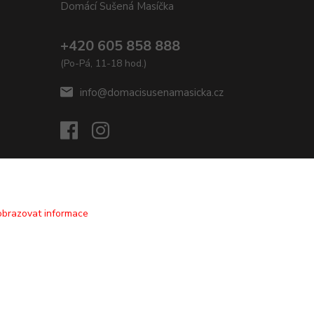
Domácí Sušená Masíčka
+420 605 858 888
(Po-Pá, 11-18 hod.)
info@domacisusenamasicka.cz
obrazovat informace