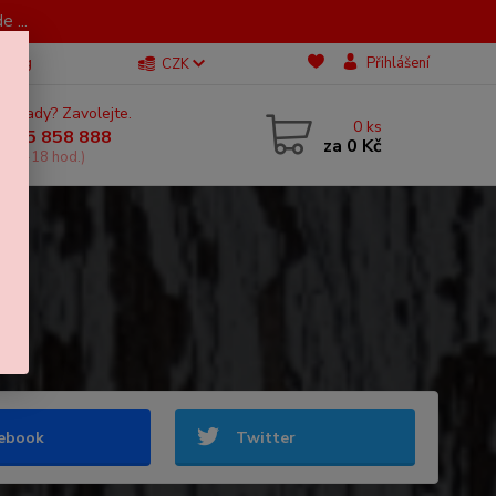
 ...
Blog
Přihlášení
CZK
 si rady? Zavolejte.
0
ks
 605 858 888
za
0 Kč
, 11-18 hod.)
ebook
Twitter