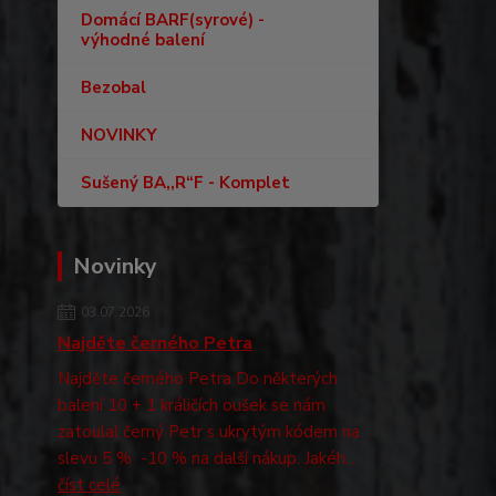
Domácí BARF(syrové) -
výhodné balení
Bezobal
NOVINKY
Sušený BA,,R“F - Komplet
Novinky
03.07.2026
Najděte černého Petra
Najděte černého Petra Do některých
balení 10 + 1 králičích oušek se nám
zatoulal černý Petr s ukrytým kódem na
slevu 5 % -10 % na další nákup. Jakéh...
číst celé