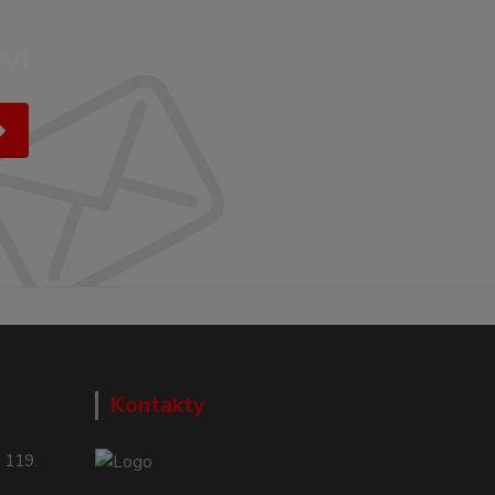
y!
Kontakty
 119.