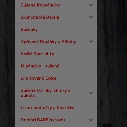
Sušené Kousáníčko
Ekonomická Balení
Sušenky
Výživové Doplňky a Přílohy
Kočičí Speciality
Mlsáníčko - sušené
Limitované Edice
Sušené tyčinky, slimky a
dukáty
Lízací podložky a Kostičky
Domácí BARF(syrové)