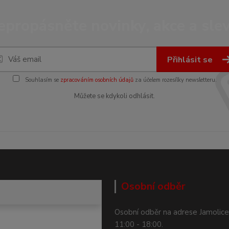
epropásněte novinky, akce a slev
Přihlásit se
Souhlasím se
zpracováním osobních údajů
za účelem rozesílky newsletteru.
Můžete se kdykoli odhlásit.
Osobní odběr
Osobní odběr na adrese Jamolice
11:00 - 18:00.