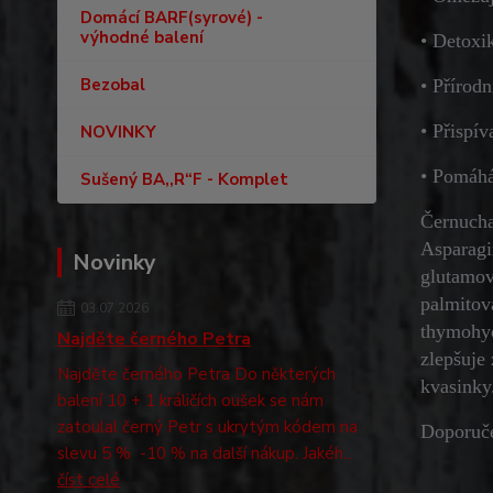
Domácí BARF(syrové) -
výhodné balení
• Detoxi
Bezobal
• Přírodn
• Přispív
NOVINKY
• Pomáhá 
Sušený BA,,R“F - Komplet
Černucha
Asparagi
Novinky
glutamov
palmitová
03.07.2026
thymohyd
Najděte černého Petra
zlepšuje 
Najděte černého Petra Do některých
kvasinky.
balení 10 + 1 králičích oušek se nám
zatoulal černý Petr s ukrytým kódem na
Doporuče
slevu 5 % -10 % na další nákup. Jakéh...
číst celé