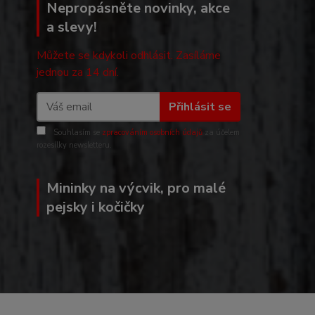
Nepropásněte novinky, akce
a slevy!
Můžete se kdykoli odhlásit. Zasíláme
jednou za 14 dní.
Přihlásit se
Souhlasím se
zpracováním osobních údajů
za účelem
rozesílky newsletteru.
Mininky na výcvik, pro malé
pejsky i kočičky