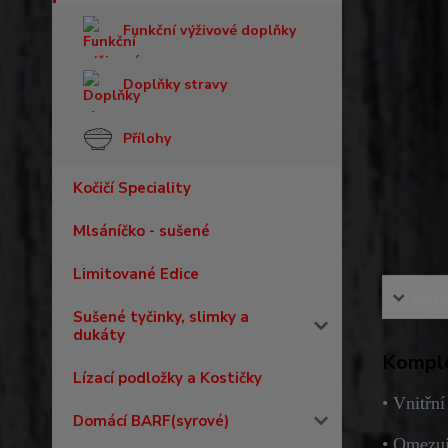
Funkční výživové doplňky
Doplňky stravy
Přílohy
Kočičí Speciality
Mlsáníčko - sušené
Limitované Edice
Kompl
Sušené tyčinky, slimky a
dukáty
Komple
Lízací podložky a Kostičky
• Vnitřní
Domácí BARF(syrové)
• Omezuj