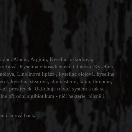
íklad: Alanin, Arginin, Kyselina askorbová,
korbová, Kyselina eikosadienová, Glukóza, Kyselina
olová, Linolinová lipáza , kyselina olejová, kyselina
terol, kyselina stearová, stigmasterol, tanin, threonin,
cí prostředek. Uklidňuje trávicí systém a tak se
lné přírodní antibiotikum - ničí bakterie, plísně i
atá čajová lžička.