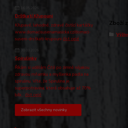
16.05.2026
Dršťkatí Křupouni
Zboží 
Křupavé, lahodné, zdravé čistící kartáčky
www.domacisusenamasicka.cz/domaci-
Výživ
suseni-drstkati-krupouni
číst celé
30.03.2026
Spirulinky
Říkám si udělám Čitě po zimně nějakou
zdravou mňamku a myšlenka padla na
spirulinu. Víte, že Spirulina je
superpotravina, která obsahuje až 70%
bílk...
číst celé
Zobrazit všechny novinky