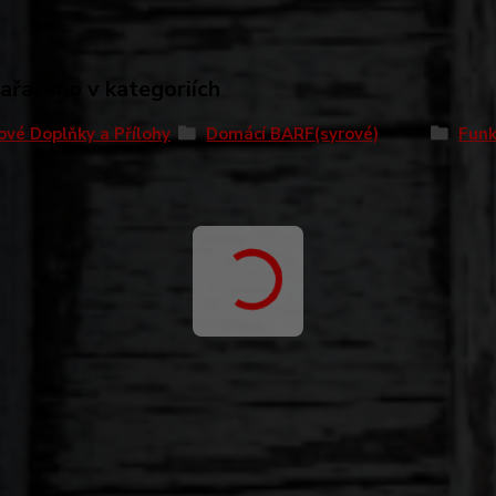
zařazeno v kategoriích
ové Doplňky a Přílohy
Domácí BARF(syrové)
Funk