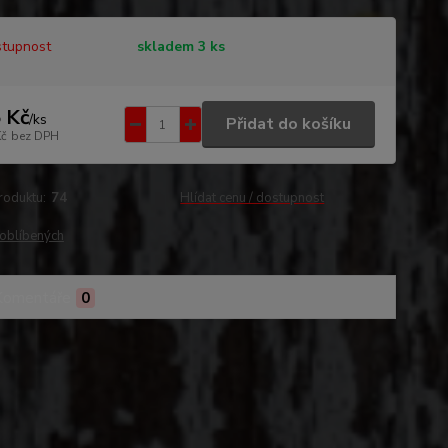
tupnost
skladem 3 ks
 Kč
/
ks
Přidat do košíku
Kč
bez DPH
roduktu:
74
Hlídat cenu / dostupnost
oblíbených
Komentáře
0