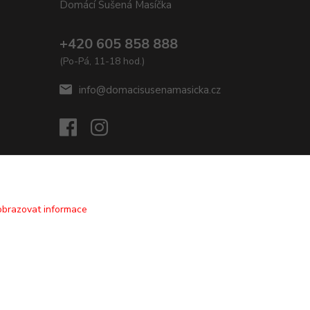
Domácí Sušená Masíčka
+420 605 858 888
(Po-Pá, 11-18 hod.)
info@domacisusenamasicka.cz
obrazovat informace