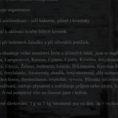
kuje organismus.
í antibiotikum - ničí bakterie, plísně i kvasinky.
ají k aktivaci tvorby bílých krvinek.
při bolestech žaludku a při střevních potížích.
 obsahuje velké množství živin a účinných látek, jsou to např
n, Campesterol, Karvon, Cymen, Cystin, Kyselina dehydroas
á, Glycin, Železo, Isoleucin, Leucin, D-Limonen, Kyselina lin
, fenylalanin, fytosteroly, draslík, beta-sitosterol, alfa spinas
rochinon, thymochinon, tryptofan, tyrosin. Přírodní odčervova
zažívání, snižuje plynatost a stabilizuje průjem nebo zácpu. Si
 A má podpůrný vliv na činnost jater i ledvin.
né dávkování: 3 g na 5 kg hmotnosti psa na den. 3g = vrchov