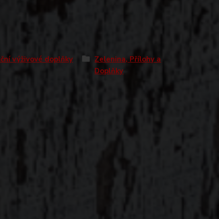
ční výživové doplňky
Zelenina, Přílohy a
Doplňky