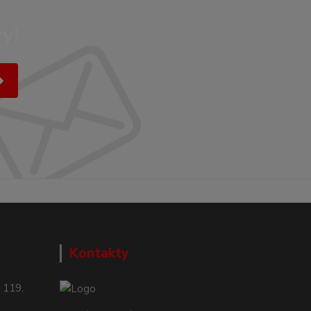
y!
Kontakty
 119.