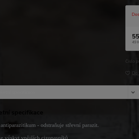
Dos
55
49 
Číslo p
Do 
etní specifikace
tní specifikace
 antiparazitikum - odstraňuje střevní parazit.
e výskyt vnějších cizopasníků.