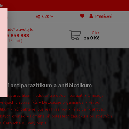
 ...
Blog
Přihlášení
CZK
 si rady? Zavolejte.
0
ks
 605 858 888
za
0 Kč
, 11-18 hod.)
odní antiparazitikum a antibiotikum
ní antiparazitikum - odstraňuje střevní parazit. • Omezuje
vnějších cizopasníků. • Detoxikuje organismus. • Přírodní
tikum - ničí bakterie, plísně i kvasinky. • Přispívají k aktivaci
bílých krvinek. • Pomáhá při bolestech žaludku a při střevních
h. Černucha o...
celý popis