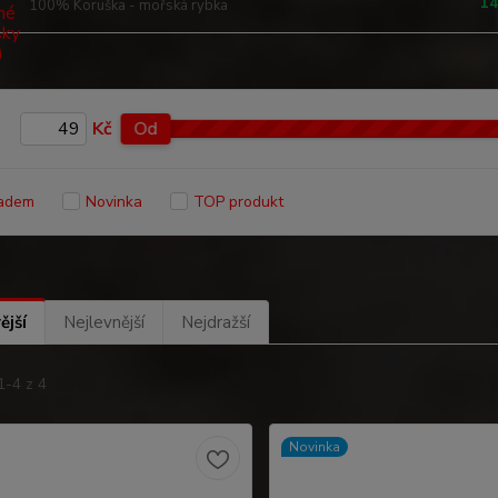
14
100% Koruška - mořská rybka
Kč
Od
adem
Novinka
TOP produkt
ější
Nejlevnější
Nejdražší
1-4 z 4
Novinka