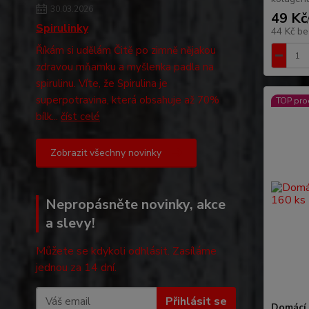
30.03.2026
49 Kč
Spirulinky
44 Kč
be
Říkám si udělám Čitě po zimně nějakou
zdravou mňamku a myšlenka padla na
spirulinu. Víte, že Spirulina je
superpotravina, která obsahuje až 70%
TOP pro
bílk...
číst celé
Zobrazit všechny novinky
Nepropásněte novinky, akce
a slevy!
Můžete se kdykoli odhlásit. Zasíláme
jednou za 14 dní.
Přihlásit se
Domácí 