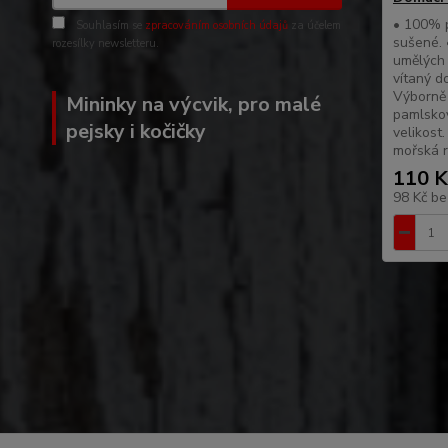
• 100% p
Souhlasím se
zpracováním osobních údajů
za účelem
sušené. 
rozesílky newsletteru.
umělých 
vítaný d
Výborně 
Mininky na výcvik, pro malé
pamlsko
pejsky i kočičky
velikost
mořská r
110 K
98 Kč
be