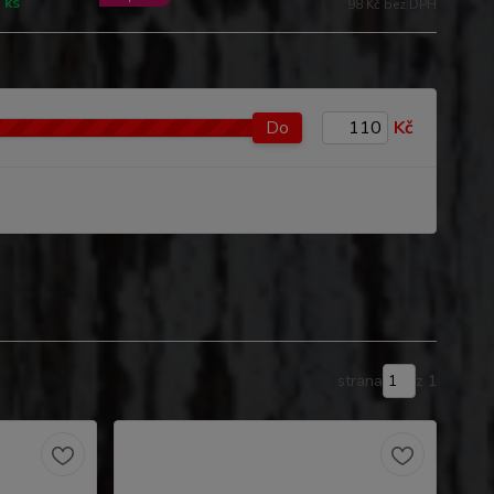
 ks
98 Kč bez DPH
Do
Kč
strana
z 1