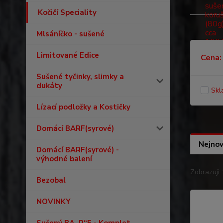
Kočičí Speciality
Mlsáníčko - sušené
Limitované Edice
Cena:
Sušené tyčinky, slimky a
dukáty
Skl
Lízací podložky a Kostičky
Domácí BARF(syrové)
Nejnov
Domácí BARF(syrové) -
výhodné balení
Zobrazuji 
Bezobal
NOVINKY