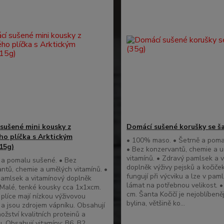
sušené mini kousky z
Domácí sušené korušky se š
ho plíčka s Arktickým
• 100% maso. • Šetrně a poma
(15g)
• Bez konzervantů, chemie a 
vitamínů. • Zdravý pamlsek a v
 a pomalu sušené. • Bez
doplněk výživy pejsků a kočiče
ntů, chemie a umělých vitamínů. •
fungují při výcviku a lze v pam
amlsek a vitamínový doplněk
lámat na potřebnou velikost. 
• Malé, tenké kousky cca 1x1xcm.
cm. Šanta Kočičí je nejoblíbeněj
plíce mají nízkou výživovou
bylina, většině ko...
a jsou zdrojem vápníku. Obsahují
ožství kvalitních proteinů a
. Obsahují vitamíny: B6, B2...