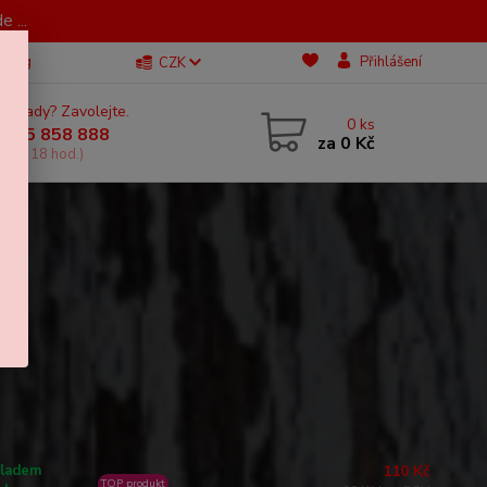
 ...
Blog
Přihlášení
CZK
 si rady? Zavolejte.
0
ks
 605 858 888
za
0 Kč
, 11-18 hod.)
110 Kč
ladem
TOP produkt