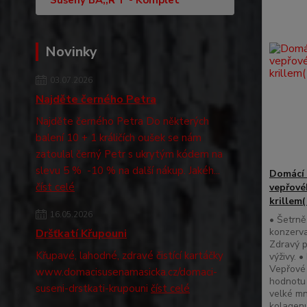
Sušený BA,,R“F - Komplet
Novinky
03.07.2026
Najděte černého Petra
Najděte černého Petra Do některých
balení 10 + 1 králičích oušek se nám
zatoulal černý Petr s ukrytým kódem na
slevu 5 % -10 % na další nákup. Jakéh...
Domácí 
číst celé
vepřové
krillem
16.05.2026
• Šetrně
konzerva
Dršťkatí Křupouni
Zdravý p
Křupavé, lahodné, zdravé čistící kartáčky
výživy. 
Vepřové 
www.domacisusenamasicka.cz/domaci-
hodnotu 
suseni-drstkati-krupouni
číst celé
velké mn
kolagenu