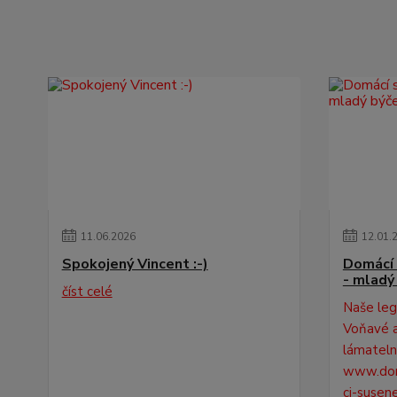
11
.
06
.
2026
12
.
01
.
Spokojený Vincent :-)
Domácí 
- mladý
číst celé
Naše leg
Voňavé a
lámatelné
www.dom
ci-susen