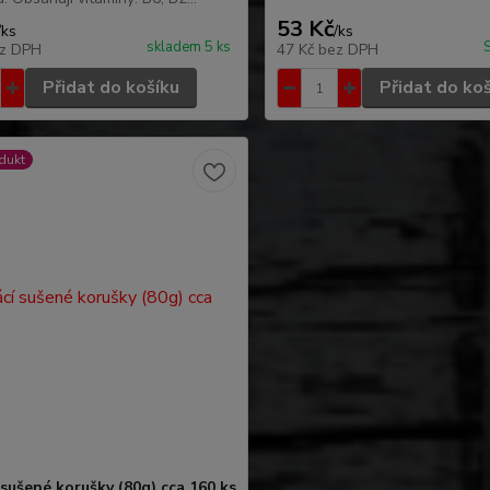
53 Kč
/
ks
/
ks
skladem 5 ks
z DPH
47 Kč
bez DPH
Přidat do košíku
Přidat do ko
dukt
sušené korušky (80g) cca 160 ks