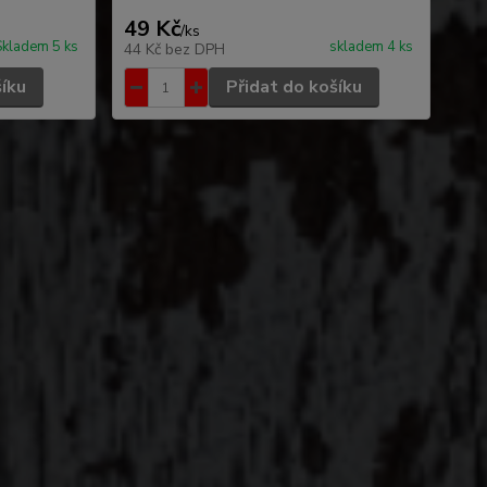
49 Kč
/
ks
Skladem 5 ks
skladem 4 ks
44 Kč
bez DPH
šíku
Přidat do košíku