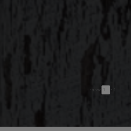
strana
z 1