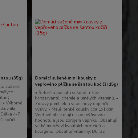
antou (35g)
Domácí sušené mini kousky z
vepřového plíčka se šantou kočičí (15g)
lu sušené.
umělých
• Šetrně a pomalu sušené. • Bez
ítaný
konzervantů, chemie a umělých vitamínů. •
k .• Výborně
Zdravý pamlsek a vitamínový doplněk
lskovníku
výživy. • Malé, tenké kousky cca 1x1xcm.
• Délka 4-7
Vepřové plíce mají nízkou výživovou
ší kočičí
hodnotu a jsou zdrojem vápníku. Obsahují
velké množství kvalitních proteinů a
kolagenu. Obsahují vitamíny: B6, B2...