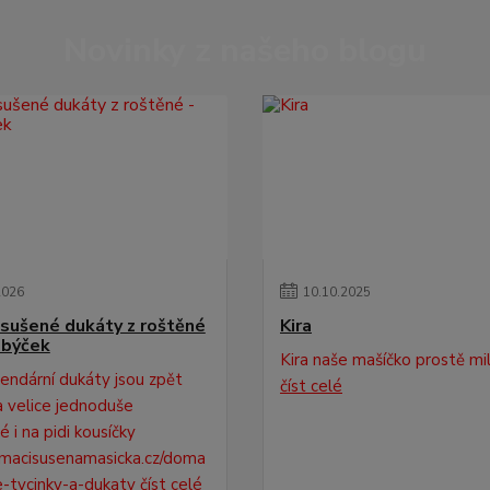
Novinky z našeho blogu
2026
10
.
10
.
2025
sušené dukáty z roštěné
Kira
 býček
Kira naše mašíčko prostě mi
endární dukáty jsou zpět
číst celé
 velice jednoduše
 i na pidi kousíčky
acisusenamasicka.cz/doma
e-tycinky-a-dukaty
číst celé