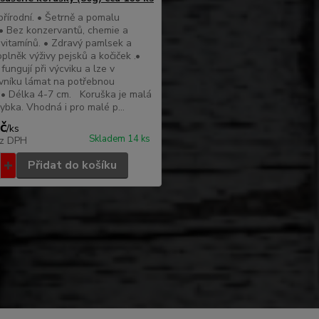
řírodní. • Šetrně a pomalu
• Bez konzervantů, chemie a
vitamínů. • Zdravý pamlsek a
oplněk výživy pejsků a kočiček .•
fungují při výcviku a lze v
vníku lámat na potřebnou
. • Délka 4-7 cm. Koruška je malá
ybka. Vhodná i pro malé p...
č
/
ks
Skladem 14 ks
z DPH
Přidat do košíku