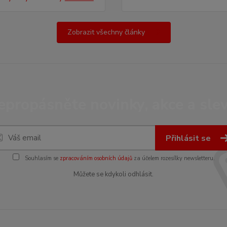
Zobrazit všechny články
epropásněte novinky, akce a slev
Přihlásit se
Souhlasím se
zpracováním osobních údajů
za účelem rozesílky newsletteru.
Můžete se kdykoli odhlásit.