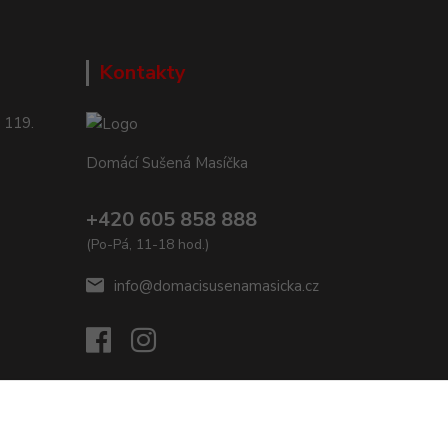
Kontakty
 119.
Domácí Sušená Masíčka
+420 605 858 888
(Po-Pá, 11-18 hod.)
info@domacisusenamasicka.cz