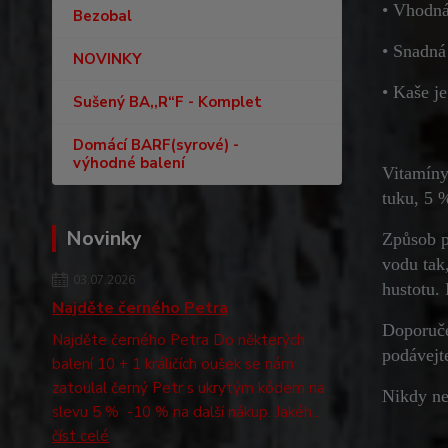
• Vhodná
Bezobal
• Snadná
NOVINKY
• Kaše j
Sušený BA,,R“F - Komplet
Domácí BARF(syrové) -
výhodné balení
Vitamíny
tuku, 5 
Novinky
Způsob p
vodu tak
03.07.2026
hustotu.
Najděte černého Petra
Doporuče
Najděte černého Petra Do některých
podávejt
balení 10 + 1 králičích oušek se nám
zatoulal černý Petr s ukrytým kódem na
Nikdy ne
slevu 5 % -10 % na další nákup. Jakéh...
číst celé