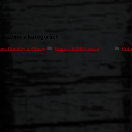
zařazeno v kategoriích
ové Doplňky a Přílohy
Domácí BARF(syrové)
Příl