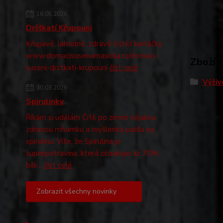
16.05.2026
Dršťkatí Křupouni
Křupavé, lahodné, zdravé čistící kartáčky
www.domacisusenamasicka.cz/domaci-
Zboží 
suseni-drstkati-krupouni
číst celé
Výživ
30.03.2026
Spirulinky
Říkám si udělám Čitě po zimně nějakou
zdravou mňamku a myšlenka padla na
spirulinu. Víte, že Spirulina je
superpotravina, která obsahuje až 70%
bílk...
číst celé
Zobrazit všechny novinky