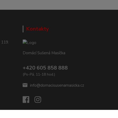
Kontakty
 119.
Domácí Sušená Masíčka
+420 605 858 888
(Po-Pá, 11-18 hod.)
info@domacisusenamasicka.cz