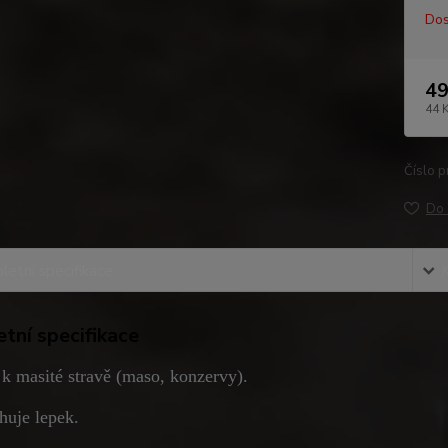
Dos
49
44 
Číslo p
Do 
etní specifikace
tní specifikace
 k masité stravě (maso, konzervy).
huje lepek.