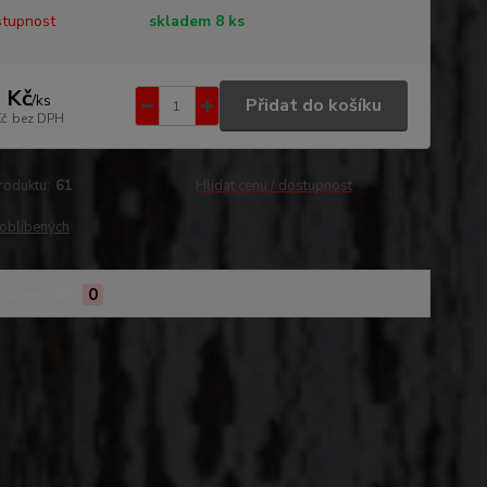
tupnost
skladem 8 ks
 Kč
/
ks
Přidat do košíku
Kč
bez DPH
roduktu:
61
Hlídat cenu / dostupnost
oblíbených
Komentáře
0