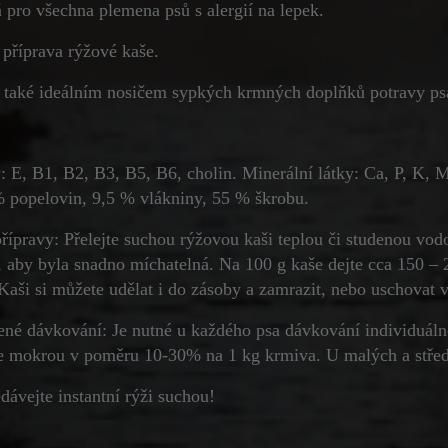
 pro všechna plemena psů s alergií na lepek.
 příprava rýžové kaše.
e také ideálním nosičem sypkých krmných doplňků potravy ps
: E, B1, B2, B3, B5, B6, cholin. Minerální látky: Ca, P, K, 
% popelovin, 9,5 % vlákniny, 55 % škrobu.
řípravy: Přelejte suchou rýžovou kaši teplou či studenou vod
, aby byla snadno míchatelná. Na 100 g kaše dejte cca 150 –
 Kaši si můžete udělat i do zásoby a zamrazit, nebo uschovat 
né dávkování: Je nutné u každého psa dávkování individuáln
e mokrou v poměru 10-30% na 1 kg krmiva. U malých a střed
dávejte instantní rýži suchou!