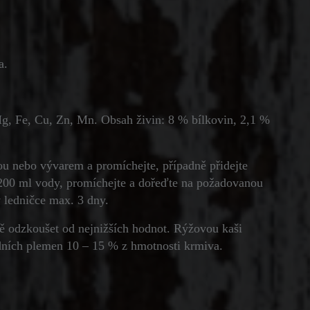
a.
Mg, Fe, Cu, Zn, Mn. Obsah živin: 8 % bílkovin, 2,1 %
ou nebo vývarem a promíchejte, případně přidejte
 200 ml vody, promíchejte a dořeďte na požadovanou
v ledničce max. 3 dny.
ě odzkoušet od nejnižších hodnot. Rýžovou kaši
ních plemen 10 – 15 % z hmotnosti krmiva.