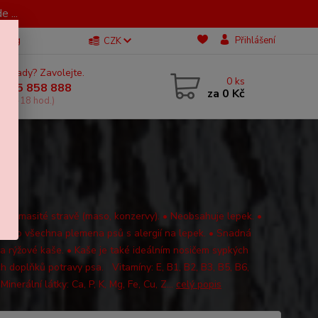
 ...
Blog
Přihlášení
CZK
 si rady? Zavolejte.
0
ks
 605 858 888
za
0 Kč
, 11-18 hod.)
oha k masité stravě (maso, konzervy). • Neobsahuje lepek. •
 pro všechna plemena psů s alergií na lepek. • Snadná
va rýžové kaše. • Kaše je také ideálním nosičem sypkých
h doplňků potravy psa. Vitamíny: E, B1, B2, B3, B5, B6,
 Minerální látky: Ca, P, K, Mg, Fe, Cu, Z...
celý popis