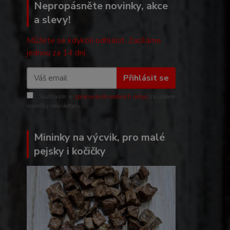
Nepropásněte novinky, akce
a slevy!
Můžete se kdykoli odhlásit. Zasíláme
jednou za 14 dní.
Přihlásit se
Souhlasím se
zpracováním osobních údajů
za účelem
rozesílky newsletteru.
Mininky na výcvik, pro malé
pejsky i kočičky