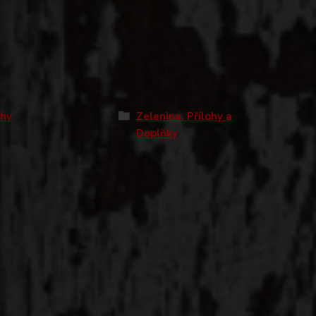
ohy
Zelenina, Přílohy a
Doplňky