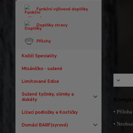
Funkční výživové doplňky
Doplňky stravy
Přílohy
Kočičí Speciality
Mlsáníčko - sušené
Kompl
Limitované Edice
Sušené tyčinky, slimky a
Komple
dukáty
• Příloha
Lízací podložky a Kostičky
• Neobsa
Domácí BARF(syrové)