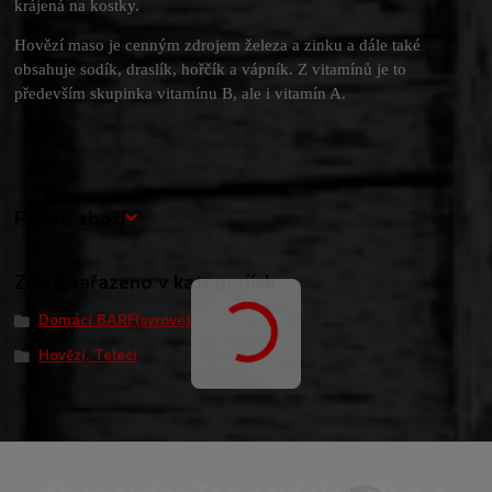
krájená na kostky.
Hovězí maso je cenným zdrojem železa a zinku a dále také
obsahuje sodík, draslík, hořčík a vápník. Z vitamínů je to
především skupinka vitamínu B, ale i vitamín A.
Původ zboží
Zboží zařazeno v kategoriích
Domácí BARF(syrové)
Hovězí, Telecí