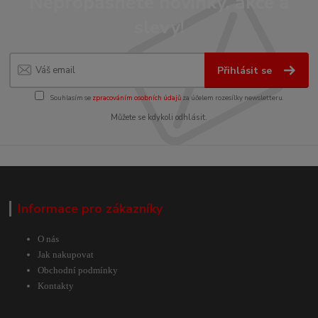
Nepropásněte novinky, akce a
slevy!
Přihlásit se
Souhlasím se
zpracováním osobních údajů
za účelem rozesílky newsletteru.
Můžete se kdykoli odhlásit.
Informace pro zákazníky
O nás
Jak nakupovat
Obchodní podmínky
Kontakty