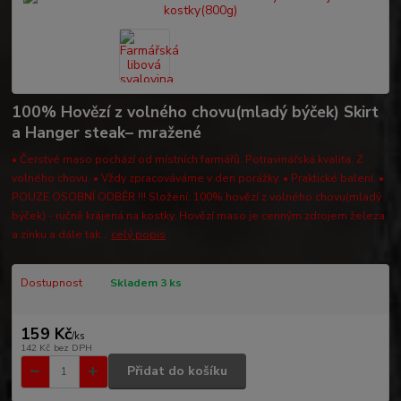
100% Hovězí z volného chovu(mladý býček) Skirt
a Hanger steak– mražené
• Čerstvé maso pochází od místních farmářů. Potravinářská kvalita. Z
volného chovu. • Vždy zpracováváme v den porážky. • Praktické balení. •
POUZE OSOBNÍ ODBĚR !!! Složení: 100% hovězí z volného chovu(mladý
býček) - ručně krájená na kostky. Hovězí maso je cenným zdrojem železa
a zinku a dále tak...
celý popis
Dostupnost
Skladem 3 ks
159 Kč
/
ks
142 Kč
bez DPH
Přidat do košíku