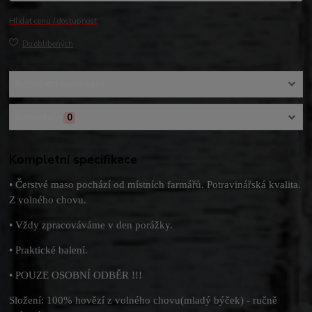
Hlídat cenu / dostupnost
Do oblíbených
Kompletní specifikace
Komentáře
0
Kompletní specifikace
• Čerstvé maso pochází od místních farmářů. Potravinářská kvalita.
Z volného chovu.
• Vždy zpracováváme v den porážky.
• Praktické balení.
• POUZE OSOBNÍ ODBĚR !!!
Složení: 100% hovězí z volného chovu(mladý býček) - ručně