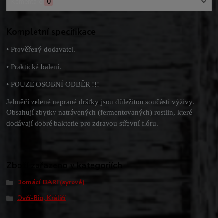
Komentáře
0
Kompletní specifikace
• Prověřený dodavatel.
• Praktické balení.
• POUZE OSOBNÍ ODBĚR !!!
Jehněčí zelené neprané dršťky jsou důležitou součástí výživy.
Obsahují zbytky natrávených (fermentovaných) rostlin, které
dodávají dobré bakterie pro zdravou střevní flóru.
Zboží zařazeno v kategoriích
Domácí BARF(syrové)
Ovčí-Bio, Králičí