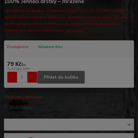
100% Jehněčí dršťky – mražené
• Prověřený dodavatel. • Praktické balení. • POUZE OSOBNÍ ODBĚR !!!
Jehněčí zelené neprané dršťky jsou důležitou součástí výživy. Obsahují
zbytky natrávených (fermentovaných) rostlin, které dodávají dobré
bakterie pro zdravou střevní flóru.
celý popis
Dostupnost
Skladem 8 ks
79 Kč
/
ks
71 Kč
bez DPH
Přidat do košíku
Hlídat cenu / dostupnost
Do oblíbených
Kompletní specifikace