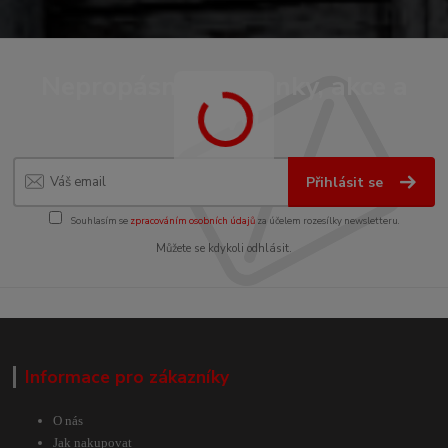
Nepropásněte novinky, akce a
slevy!
Přihlásit se
Souhlasím se
zpracováním osobních údajů
za účelem rozesílky newsletteru.
Můžete se kdykoli odhlásit.
Informace pro zákazníky
O nás
Jak nakupovat