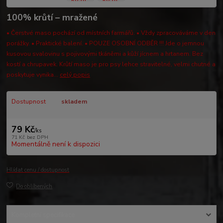
100% krůtí – mražené
• Čerstvé maso pochází od místních farmářů. • Vždy zpracováváme v den
porážky. • Praktické balení. • POUZE OSOBNÍ ODBĚR !!! Jde o jemnou
kusovou svalovinu s pojivovými tkáněmi a kůží jícnem a hrtanem. Bez
kostí a chrupavek. Krůtí maso je pro psy lehce stravitelné, velmi chutné a
poskytuje vynika...
celý popis
Dostupnost
skladem
79 Kč
/
ks
71 Kč
bez DPH
Momentálně není k dispozici
Hlídat cenu / dostupnost
Do oblíbených
Kompletní specifikace