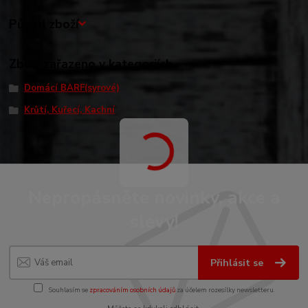
Původ zboží
Zboží zařazeno v kategoriích
Domácí BARF(syrové)
Krůtí, Kuřecí, Kachní
Nepropásněte novinky, akce a
slevy!
Přihlásit se
Souhlasím se
zpracováním osobních údajů
za účelem rozesílky newsletteru.