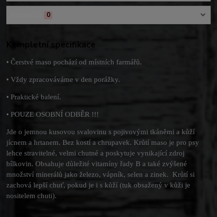
Komentáře
0
Kompletní specifikace
• Čerstvé maso pochází od místních farmářů.
• Vždy zpracováváme v den porážky.
• Praktické balení.
• POUZE OSOBNÍ ODBĚR !!!
Jde o jemnou kusovou svalovinu s pojivovými tkáněmi a kůží
jícnem a hrtanem. Bez kostí a chrupavek. Krůtí maso je pro psy
lehce stravitelné, velmi chutné a poskytuje vynikající zdroj
bílkovin. Obsahuje důležité vitamíny řady B a také zvýšené
množství minerálů jako železo, vápník, selen a zinek. Krůtí si
zachová lepší chuť, pokud je i s kůží (tuk obsažený v kůži je
nositelem chuti).