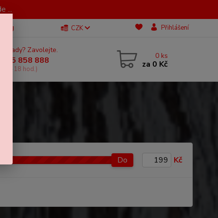
 ...
Blog
Přihlášení
CZK
 si rady? Zavolejte.
0
ks
 605 858 888
za
0 Kč
, 11-18 hod.)
Do
Kč