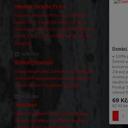
Najděte černého Petra
Najděte černého Petra Do některých
balení 10 + 1 králičích oušek se nám
zatoulal černý Petr s ukrytým kódem na
slevu 5 % -10 % na další nákup. Jakéh...
číst celé
Domácí 
16.05.2026
• 100% p
Šetrně a
Dršťkatí Křupouni
konzerva
Křupavé, lahodné, zdravé čistící kartáčky
Zdravý p
Aroma pe
www.domacisusenamasicka.cz/domaci-
ideální 
suseni-drstkati-krupouni
číst celé
Posilují 
střevní fl
30.03.2026
69 Kč
Spirulinky
62 Kč
be
Říkám si udělám Čitě po zimně nějakou
zdravou mňamku a myšlenka padla na
spirulinu. Víte, že Spirulina je