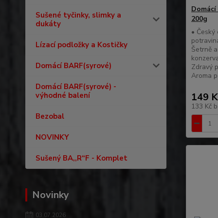
Domácí 
Sušené tyčinky, slimky a
200g
dukáty
• Český 
potravin
Lízací podložky a Kostičky
Šetrně a
konzerva
Domácí BARF(syrové)
Zdravý p
Aroma p
Domácí BARF(syrové) -
výhodné balení
149 K
133 Kč
b
Bezobal
NOVINKY
Sušený BA,,R“F - Komplet
Novinky
03.07.2026