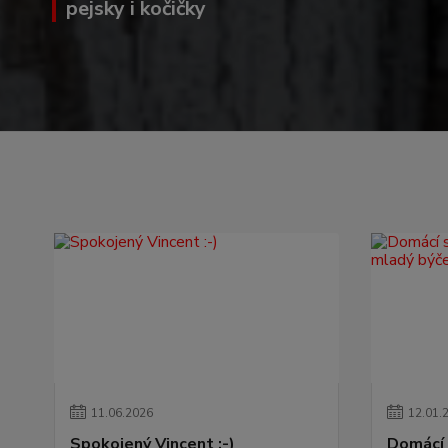
pejsky i kočičky
11
.
06
.
2026
12
.
01
.
Spokojený Vincent :-)
Domácí 