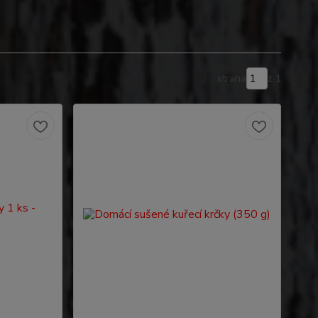
strana
z 1