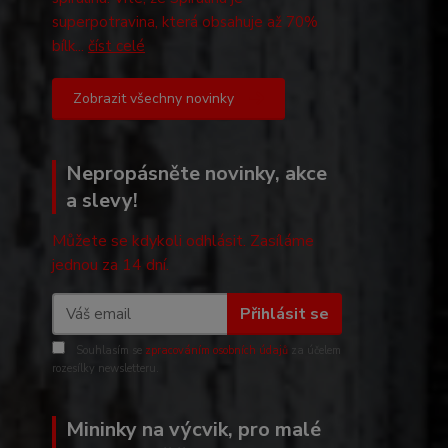
superpotravina, která obsahuje až 70%
bílk...
číst celé
Zobrazit všechny novinky
Nepropásněte novinky, akce
a slevy!
Můžete se kdykoli odhlásit. Zasíláme
jednou za 14 dní.
Přihlásit se
Souhlasím se
zpracováním osobních údajů
za účelem
rozesílky newsletteru.
Mininky na výcvik, pro malé