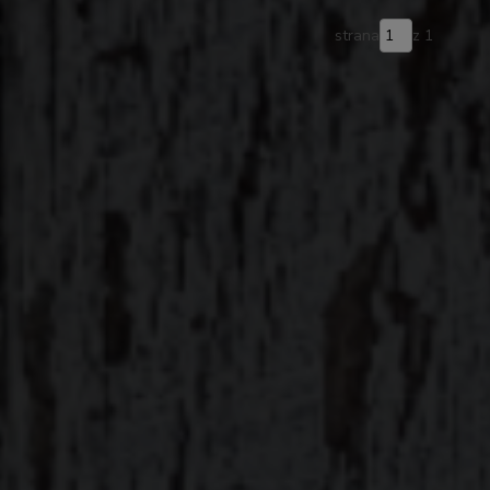
strana
z 1