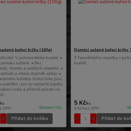
sušené kuřecí krčky (100g)
Domácí sušené kuřecí krčky 
řírodní. V potravinářské kvalitě. •
Z Farmářského masíčka v potr
 pomalu sušené. • Bez
kvalitě.
ntů, chemie a umělých vitamínů. •
amlsek a vítaný doplněk výživy. •
čeného kuřátka. Kuřecí krky jsou
kousáníčko i pro ty nejmenší pejsky.
žvýkací svaly a příznivě působí na
ór...
5 Kč
/
ks
/
ks
Skladem 4 ks
Sk
z DPH
4 Kč
bez DPH
Přidat do košíku
Přidat do ko