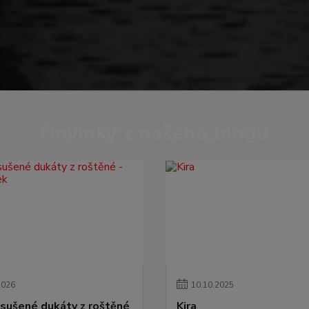
Novinky z našeho blogu
2026
10
.
10
.
2025
sušené dukáty z roštěné
Kira