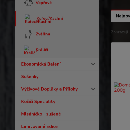
Vepřové
Nejnov
Kuřecí/Kachní
Zobrazuji 
Zvěřina
Králičí
Ekonomická Balení
Sušenky
Výživové Doplňky a Přílohy
Kočičí Speciality
Mlsáníčko - sušené
Limitované Edice