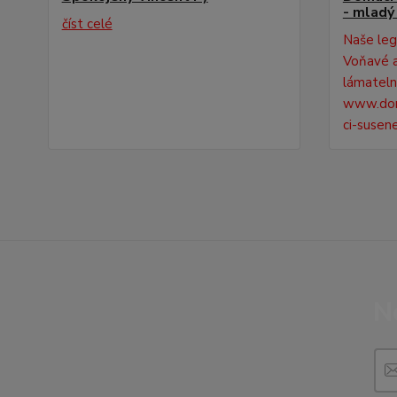
- mladý
číst celé
Naše leg
Voňavé a
lámatelné
www.dom
ci-susen
N