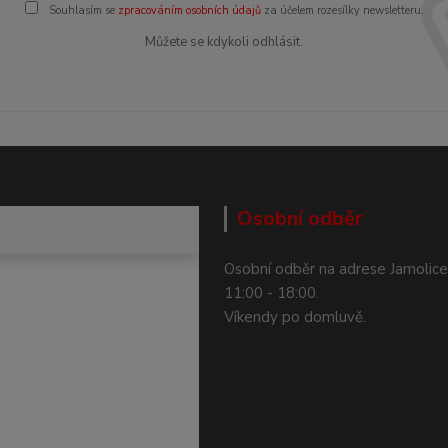
Souhlasím se
zpracováním osobních údajů
za účelem rozesílky newsletteru.
Můžete se kdykoli odhlásit.
Osobní odběr
Osobní odběr na adrese Jamolice
11:00 - 18:00.
Víkendy po domluvě.