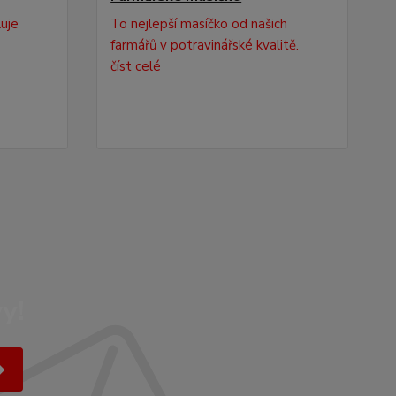
luje
To nejlepší masíčko od našich
farmářů v potravinářské kvalitě.
číst celé
y!