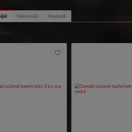
ější
Nejlevnější
Nejdražší
1-5 z 5