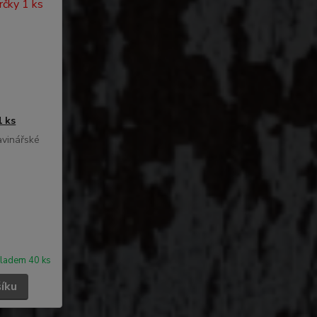
1 ks
avinářské
ladem 40 ks
šíku