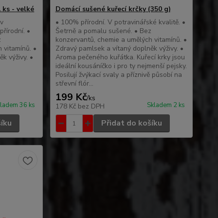
 ks - velké
Domácí sušené kuřecí krčky (350 g)
 v
• 100% přírodní. V potravinářské kvalitě. •
řírodní. •
Šetrně a pomalu sušené. • Bez
z
konzervantů, chemie a umělých vitamínů. •
 vitamínů. •
Zdravý pamlsek a vítaný doplněk výživy. •
k výživy. •
Aroma pečeného kuřátka. Kuřecí krky jsou
ideální kousáníčko i pro ty nejmenší pejsky.
Posilují žvýkací svaly a příznivě působí na
střevní flór...
199 Kč
/
ks
ladem 36 ks
Skladem 2 ks
178 Kč
bez DPH
šíku
Přidat do košíku