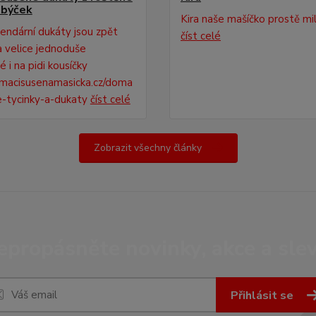
 býček
Kira naše mašíčko prostě mi
endární dukáty jsou zpět
číst celé
 velice jednoduše
 i na pidi kousíčky
acisusenamasicka.cz/doma
e-tycinky-a-dukaty
číst celé
Zobrazit všechny články
epropásněte novinky, akce a slev
Přihlásit se