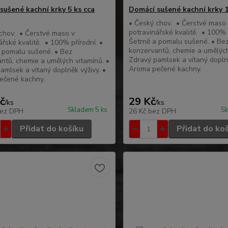
sušené kachní krky 5 ks cca
Domácí sušené kachní krky 1
• Český chov. • Čerstvé maso
potravinářské kvalitě. • 100% p
chov. • Čerstvé maso v
Šetrně a pomalu sušené. • Be
ářské kvalitě. • 100% přírodní. •
konzervantů, chemie a umělých
 pomalu sušené. • Bez
Zdravý pamlsek a vítaný doplně
ntů, chemie a umělých vitamínů. •
Aroma pečené kachny.
amlsek a vítaný doplněk výživy. •
ečené kachny.
č
29 Kč
/
ks
/
ks
Skladem 5 ks
Sk
ez DPH
26 Kč
bez DPH
Přidat do košíku
Přidat do ko