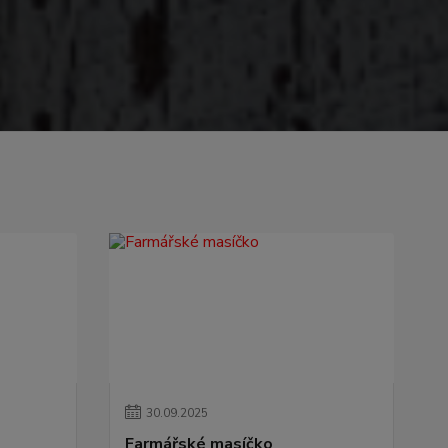
30
.
09
.
2025
Farmářské masíčko