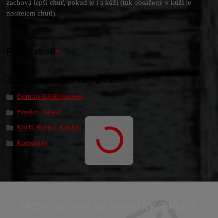
zachová lepší chuť, pokud je i s kůží (tuk obsažený v kůži je
nositelem chuti).
Původ zboží
Zboží zařazeno v kategoriích
Domácí BARF(syrové)
Hovězí, Telecí
Krůtí, Kuřecí, Kachní
Komplety
Nepropásněte novinky, akce a