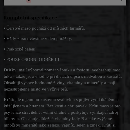
Komentáře
0
Kompletní specifikace
• Čerstvé maso pochází od místních farmářů.
• Vždy zpracováváme v den porážky.
• Praktické balení.
• POUZE OSOBNÍ ODBĚR !!!
Dršťky: mají výborný poměr vápníku a fosforu, neobsahují moc
tuku - takže jsou vhodné při dietách u psů s nadváhou a kastrátů.
Obsahují vysoce hodnotné živiny, vitamíny a minerály a mají
nezastupitelné místo ve výživě psů.
Krůtí: jde o jemnou kusovou svalovinu s pojivovými tkáněmi a
kůží jícnem a hrtanem. Bez kostí a chrupavek. Krůtí maso je pro
psy lehce stravitelné, velmi chutné a poskytuje vynikající zdroj
bílkovin. Obsahuje důležité vitamíny řady B a také zvýšené
množství minerálů jako železo, vápník, selen a zinek. Krůtí si