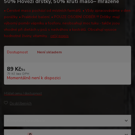
50% Hovězí dršťky, 50% krůtí maso– mražené
• Čerstvé maso pochází od místních farmářů. • Vždy zpracováváme v den
porážky. • Praktické balení. • POUZE OSOBNÍ ODBĚR !!! Dršťky: mají
výborný poměr vápníku a fosforu, neobsahují moc tuku - takže jsou
vhodné při dietách u psů s nadváhou a kastrátů. Obsahují vysoce
hodnotné živiny, vitamíny...
celý popis
Dostupnost
Není skladem
89 Kč
/
ks
79 Kč
bez DPH
Momentálně není k dispozici
Hlídat cenu / dostupnost
Do oblíbených
Kompletní specifikace