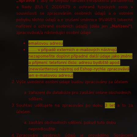
„Správce“
), aby ve smyslu nařízení Evropského parlamentu
a Rady (EU) č. 2016/679 o ochraně fyzických osob v
souvislosti se zpracováním osobních údajů a o volném
pohybu těchto údajů a o zrušení směrnice 95/46/ES (obecné
nařízení o ochraně osobních údajů) (dále jen
„Nařízení“
),
zpracovával/a následující osobní údaje:
emailovou adresu
……… v případě externích e-mailových nástrojů
nezapomeňte doplnit případné další údaje jako jméno
a příjmení; telefonní číslo; adresu bydliště apod.
(newsletterový nástroj od Eshop-rychle zpracovává
jen e-mailovou adresu)
Výše uvedené osobní údaje budou zpracovány za účelem:
zařazení do databáze pro zasílání online obchodních
sdělení.
Souhlas udělujete na zpracování po dobu
3 let
a to za
účelem:
zasílání obchodních sdělení, pokud tuto dobu
neprodloužíte
Zpracování osobních údajů je prováděno Správcem