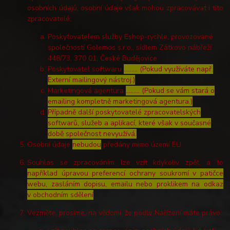
osobních údajů, osobní údaje však mohou zpracovávat i tito
zpracovatelé:
Poskytovatelem služby Eshop-rychle, provozované
společností Golemos s.r.o., sídlem Zátkovo nábřeží
448/73, 370 01, České Budějovice
Poskytovatel softwaru
……… (Pokud využíváte např.
Externí mailingový nástroj.)
Marketingová agentura
……… (Pokud se vám stará o
emailing kompletně marketingová agentura.)
Případně další poskytovatelé zpracovatelských
softwarů, služeb a aplikací, které však v současné
době společnost nevyužívá.
Osobní údaje
nebudou
předány mimo území EU.
Souhlas se zpracováním lze vzít kdykoliv zpět, a to
například úpravou preferencí ochrany soukromí v patičce
webu, zasláním dopisu, emailu nebo proklikem na odkaz
v obchodním sdělení
.
Vezměte, prosíme, na vědomí, že podle Nařízení máte právo: