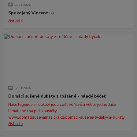
11
.
06
.
2026
Spokojený Vincent :-)
číst celé
12
.
01
.
2026
Domácí sušené dukáty z roštěné - mladý býček
Naše legendární dukáty jsou zpět Voňavé a velice jednoduše
lámatelné i na pidi kousíčky
www.domacisusenamasicka.cz/domaci-susene-tycinky-a-dukaty
číst celé