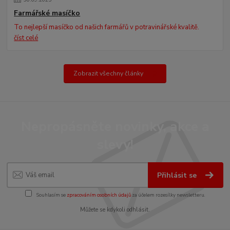
Farmářské masíčko
To nejlepší masíčko od našich farmářů v potravinářské kvalitě.
číst celé
Zobrazit všechny články
Nepropásněte novinky, akce a
slevy!
Přihlásit se
Souhlasím se
zpracováním osobních údajů
za účelem rozesílky newsletteru.
Můžete se kdykoli odhlásit.