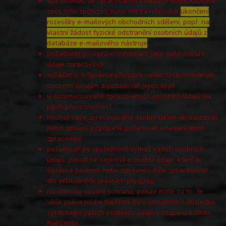
vzít souhlas se zpracováním osobních údajů kdykoliv
zpět, toto zpětvzetí bude mít za následek
ukončení
rozesílky e-mailových obchodních sdělení, popř. na
vlastní žádost fyzické odstranění osobních údajů z
databáze e-mailového nástroje
požadovat po Správci informaci, jaké vaše osobní
údaje zpracovává
vyžádat si u Správce přístup k vašim zpracovávaným
osobním údajům a požadovat jejich kopii
u automatizovaně zpracovaných osobních údajů na
jejich přenositelnost
nechat vaše zpracovávané osobní údaje aktualizovat
nebo opravit, popřípadě požadovat omezení jejich
zpracování
požadovat po společnosti výmaz vašich osobních
údajů, pokud se nejedná o osobní údaje, které je
Správce povinen nebo oprávněn dále zpracovávat
dle příslušných právních předpisů
na účinnou soudní ochranu, pokud máte za to, že
vaše práva podle Nařízení byla porušena v důsledku
zpracování vašich osobních údajů v rozporu s tímto
Nařízením