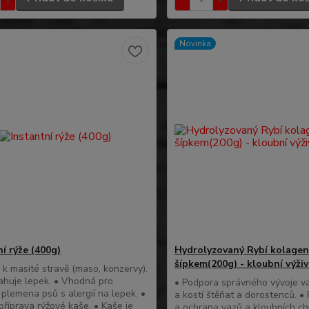
Novinka
í rýže (400g)
Hydrolyzovaný Rybí kolagen
šípkem(200g) - kloubní výži
a k masité stravě (maso, konzervy).
huje lepek. • Vhodná pro
• Podpora správného vývoje v
plemena psů s alergií na lepek. •
a kostí štěňat a dorostenců. 
říprava rýžové kaše. • Kaše je
a ochrana vazů a kloubních c