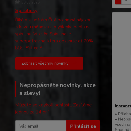
30.03.2026
Spirulinky
Říkám si udělám Čitě po zimně nějakou
zdravou mňamku a myšlenka padla na
spirulinu. Víte, že Spirulina je
superpotravina, která obsahuje až 70%
bílk...
číst celé
Zobrazit všechny novinky
Nepropásněte novinky, akce
a slevy!
Můžete se kdykoli odhlásit. Zasíláme
Instantn
jednou za 14 dní.
• Příloh
• Neobsa
všechna 
Přihlásit se
Snadná p