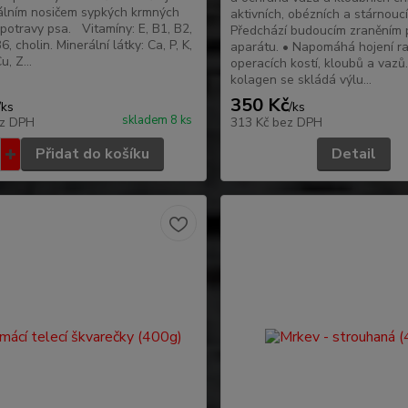
álním nosičem sypkých krmných
aktivních, obézních a stárnoucí
potravy psa. Vitamíny: E, B1, B2,
Předchází budoucím zraněním
6, cholin. Minerální látky: Ca, P, K,
aparátu. • Napomáhá hojení r
u, Z...
operacích kostí, kloubů a vazů
kolagen se skládá výlu...
350 Kč
/
ks
/
ks
skladem 8 ks
z DPH
313 Kč
bez DPH
Přidat do košíku
Detail