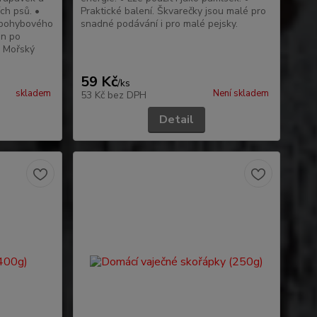
ch psů. •
Praktické balení. Škvarečky jsou malé pro
 pohybového
snadné podávání i pro malé pejsky.
an po
. Mořský
59 Kč
/
ks
skladem
Není skladem
53 Kč
bez DPH
Detail