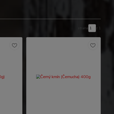
strana
z 1