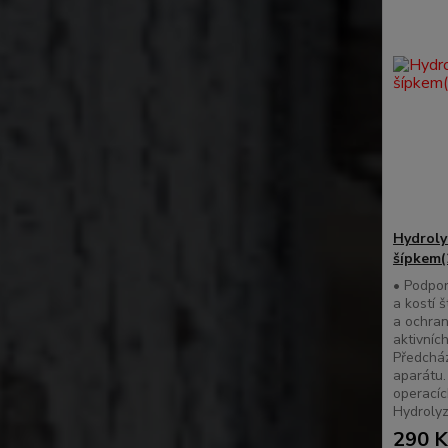
Hydroly
šípkem(
• Podpor
a kostí 
a ochran
aktivníc
Předchá
aparátu.
operacíc
Hydrolyz
290 K