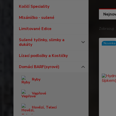
Kočičí Speciality
Nejnov
Mlsáníčko - sušené
Limitované Edice
Zobrazuji 
Sušené tyčinky, slimky a
Novinka
dukáty
Lízací podložky a Kostičky
Domácí BARF(syrové)
Ryby
Vepřové
Hovězí, Telecí