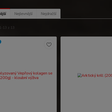
ější
Nejlevnější
Nejdražší
1-13 z 13