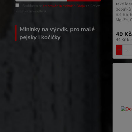
také ide
Souhlasím se
zpracováním osobních údajů
za účelem
doplňků 
rozesílky newsletteru.
B3, B5, B
Mg, Fe, C
Mininky na výcvik, pro malé
49 Kč
pejsky i kočičky
44 Kč
be