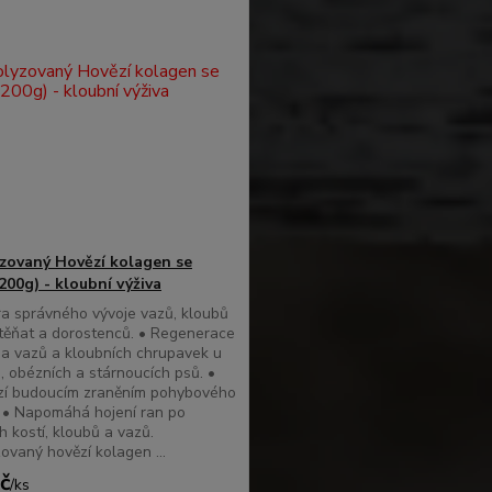
zovaný Hovězí kolagen se
200g) - kloubní výživa
a správného vývoje vazů, kloubů
štěňat a dorostenců. • Regenerace
a vazů a kloubních chrupavek u
h, obézních a stárnoucích psů. •
zí budoucím zraněním pohybového
 • Napomáhá hojení ran po
h kostí, kloubů a vazů.
ovaný hovězí kolagen ...
č
/
ks