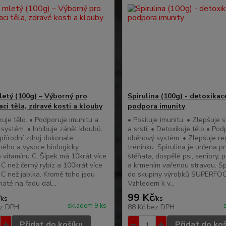
letý (100g) – Výborný pro
Spirulina (100g) - detoxikac
ci těla, zdravé kosti a klouby
podpora imunity
kuje tělo. • Podporuje imunitu a
• Posiluje imunitu. • Zlepšuje 
systém. • Inhibuje zánět kloubů.
a srsti. • Detoxikuje tělo • Pod
 přírodní zdroj dokonale
oběhový systém. • Zlepšuje re
lného a vysoce biologicky
tréninku. Spirulina je určena pr
o vitamínu C. Šípek má 10krát více
štěňata, dospělé psi, seniory, 
 C než černý rybíz a 100krát více
a krmením vařenou stravou. Spi
 C než jablka. Kromě toho jsou
do skupiny výrobků SUPERFO
haté na řadu dal...
Vzhledem k v...
99 Kč
/
ks
/
ks
skladem 9 ks
z DPH
88 Kč
bez DPH
Přidat do košíku
Přidat do ko