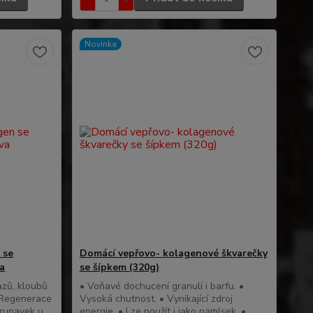
Novinka
 se
Domácí vepřovo- kolagenové škvarečky
va
se šípkem (320g)
azů, kloubů
• Voňavé dochucení granulí i barfu. •
• Regenerace
Vysoká chutnost. • Vynikající zdroj
hrupavek u
energie. • Lze použít i jako pamlsek. •