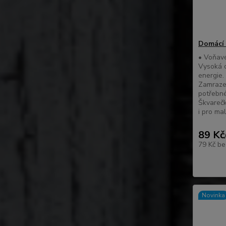
Domácí 
• Voňavé
Vysoká c
energie. 
Zamrazen
potřebné
Škvarečk
i pro mal
89 Kč
79 Kč
be
Novinka