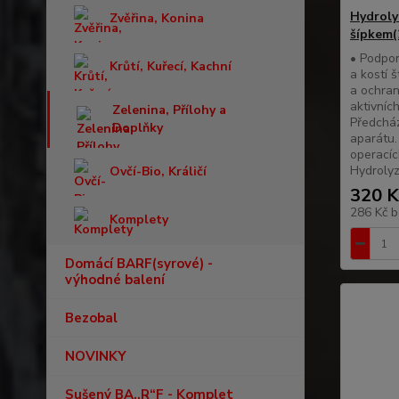
Hydroly
Zvěřina, Konina
šípkem(
• Podpor
Krůtí, Kuřecí, Kachní
a kostí 
a ochran
aktivníc
Zelenina, Přílohy a
Předchá
Doplňky
aparátu.
operacíc
Hydrolyz
Ovčí-Bio, Králičí
320 K
286 Kč
b
Komplety
Domácí BARF(syrové) -
výhodné balení
Bezobal
NOVINKY
Sušený BA,,R“F - Komplet