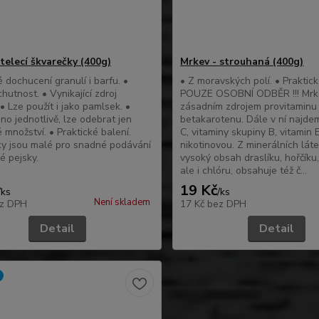
telecí škvarečky (400g)
Mrkev - strouhaná (400g)
 dochucení granulí i barfu. •
• Z moravských polí. • Praktick
hutnost. • Vynikající zdroj
POUZE OSOBNÍ ODBĚR !!! Mrk
• Lze použít i jako pamlsek. •
zásadním zdrojem provitaminu
o jednotlivě, lze odebrat jen
betakarotenu. Dále v ní najde
 množství. • Praktické balení.
C, vitaminy skupiny B, vitamin 
y jsou malé pro snadné podávání
nikotinovou. Z minerálních lát
é pejsky.
vysoký obsah draslíku, hořčíku,
ale i chlóru, obsahuje též č...
19 Kč
/
ks
/
ks
Není skladem
z DPH
17 Kč
bez DPH
Detail
Detail