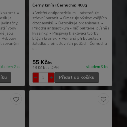
Černý kmín (Černucha) 400g
kou srst. •
• Vnitřní antiparazitikum - odstraňuje
osiluje
střevní parazit. • Omezuje výskyt vnějších
 jedinečný,
cizopasníků. • Detoxikuje organismus. •
istší vody
Přírodní antibiotikum - ničí bakterie, plísně i
eré jsou
kvasinky. • Přispívají k aktivaci tvorby
. Rybolov
bílých krvinek. • Pomáhá při bolestech
alizovanými
žaludku a při střevních potížích. Černucha
o...
55 Kč
/
ks
skladem 2 ks
skladem 3 ks
49 Kč
bez DPH
šíku
Přidat do košíku