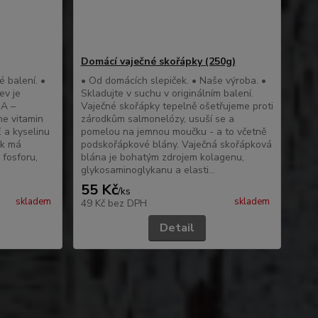
Domácí vaječné skořápky (250g)
é balení. •
• Od domácích slepiček. • Naše výroba. •
ev je
Skladujte v suchu v originálním balení.
 A –
Vaječné skořápky tepelně ošetřujeme proti
me vitamin
zárodkům salmonelózy, usuší se a
E a kyselinu
pomelou na jemnou moučku - a to včetně
ek má
podskořápkové blány. Vaječná skořápková
 fosforu,
blána je bohatým zdrojem kolagenu,
glykosaminoglykanu a elasti...
55 Kč
/
ks
skladem
skladem
49 Kč
bez DPH
Detail