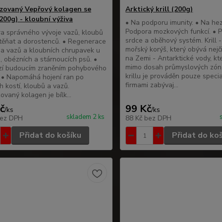
zovaný Vepřový kolagen se
Arktický krill (200g)
200g) - kloubní výživa
• Na podporu imunity. • Na hez
Podpora mozkových funkcí. • P
a správného vývoje vazů, kloubů
srdce a oběhový systém. Krill -
štěňat a dorostenců. • Regenerace
mořský korýš, který obývá nejč
a vazů a kloubních chrupavek u
na Zemi - Antarktické vody, kt
h, obézních a stárnoucích psů. •
mimo dosah průmyslových zón
zí budoucím zraněním pohybového
krillu je prováděn pouze speci
 • Napomáhá hojení ran po
firmami zabývaj...
h kostí, kloubů a vazů.
ovaný kolagen je bílk...
č
99 Kč
/
ks
/
ks
skladem 2 ks
ez DPH
88 Kč
bez DPH
Přidat do košíku
Přidat do ko