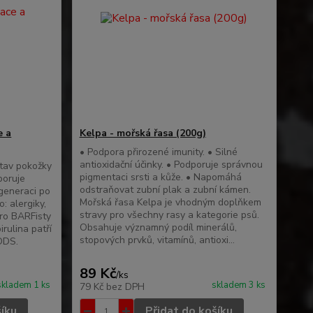
e a
Kelpa - mořská řasa (200g)
• Podpora přirozené imunity. • Silné
antioxidační účinky. • Podporuje správnou
stav pokožky
pigmentaci srsti a kůže. • Napomáhá
poruje
odstraňovat zubní plak a zubní kámen.
generaci po
Mořská řasa Kelpa je vhodným doplňkem
o: alergiky,
stravy pro všechny rasy a kategorie psů.
pro BARFisty
Obsahuje významný podíl minerálů,
rulina patří
stopových prvků, vitamínů, antioxi...
ODS.
89 Kč
/
ks
skladem 1 ks
skladem 3 ks
79 Kč
bez DPH
šíku
Přidat do košíku