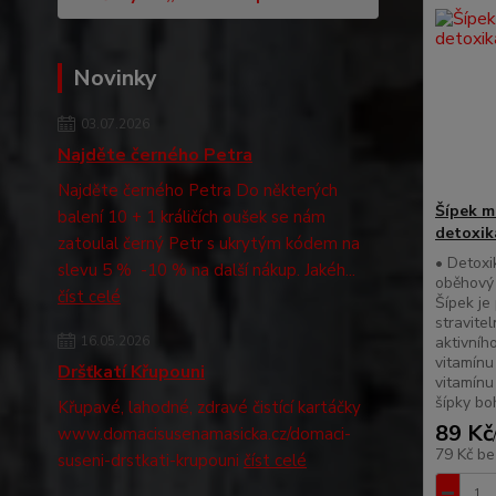
Novinky
03.07.2026
Najděte černého Petra
Najděte černého Petra Do některých
Šípek m
balení 10 + 1 králičích oušek se nám
detoxika
zatoulal černý Petr s ukrytým kódem na
• Detoxi
slevu 5 % -10 % na další nákup. Jakéh...
oběhový 
číst celé
Šípek je
stravite
16.05.2026
aktivníh
vitamínu
Dršťkatí Křupouni
vitamínu
šípky bo
Křupavé, lahodné, zdravé čistící kartáčky
89 Kč
www.domacisusenamasicka.cz/domaci-
79 Kč
be
suseni-drstkati-krupouni
číst celé