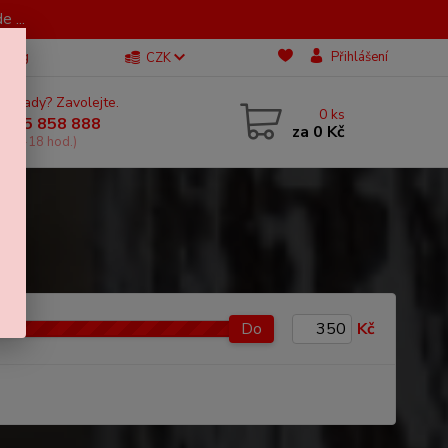
 ...
Blog
Přihlášení
CZK
 si rady? Zavolejte.
0
ks
 605 858 888
za
0 Kč
, 11-18 hod.)
Do
Kč