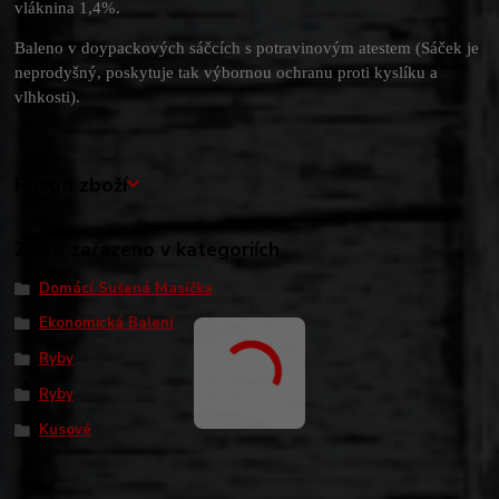
vláknina 1,4%.
Baleno v doypackových sáčcích s potravinovým atestem (Sáček je
neprodyšný, poskytuje tak výbornou ochranu proti kyslíku a
vlhkosti).
Původ zboží
Zboží zařazeno v kategoriích
Domácí Sušená Masíčka
Ekonomická Balení
Ryby
Ryby
Kusové