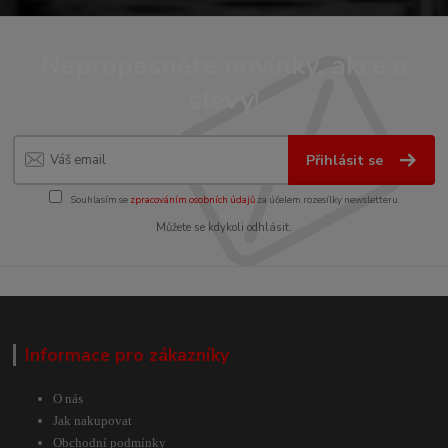
Nepropásněte novinky, akce a
slevy!
Přihlásit se
Souhlasím se
zpracováním osobních údajů
za účelem rozesílky newsletteru.
Můžete se kdykoli odhlásit.
Informace pro zákazníky
O nás
Jak nakupovat
Obchodní podmínky