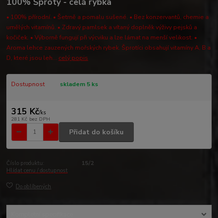
100% Šproty - celá rybka
• 100% přírodní. • Šetrně a pomalu sušené. • Bez konzervantů, chemie a
umělých vitamínů. • Zdravý pamlsek a vítaný doplněk výživy pejsků a
kočiček. • Výborně fungují při výcviku a lze lámat na menší velikost. •
Aroma lehce zauzených mořských rybek. Šprotíci obsahují vitamíny A, B a
D, které jsou leh...
celý popis
Dostupnost
skladem 5 ks
315 Kč
/
ks
281 Kč
bez DPH
Přidat do košíku
Číslo produktu:
15/2
Hlídat cenu / dostupnost
Do oblíbených
Kompletní specifikace