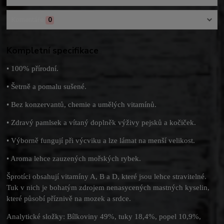
Komentáře
0
Kompletní specifikace
• 100% přírodní.
• Šetrně a pomalu sušené.
• Bez konzervantů, chemie a umělých vitamínů.
• Zdravý pamlsek a vítaný doplněk výživy pejsků a kočiček.
• Výborně fungují při výcviku a lze lámat na menší velikost.
• Aroma lehce zauzených mořských rybek.
Šprotíci obsahují vitamíny A, B a D, které jsou lehce stravitelné.
Tuk v nich je bohatým zdrojem nenasycených mastných kyselin,
které působí příznivě na mozek a srdce.
Analytické složky: Bílkoviny 49%, tuky 18,4%, popel 10,9%,