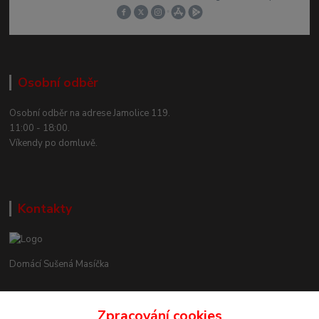
Osobní odběr
Osobní odběr na adrese Jamolice 119.
11:00 - 18:00.
Víkendy po domluvě.
Kontakty
Domácí Sušená Masíčka
+420 605 858 888
Zpracování cookies
(Po-Pá, 11-18 hod.)