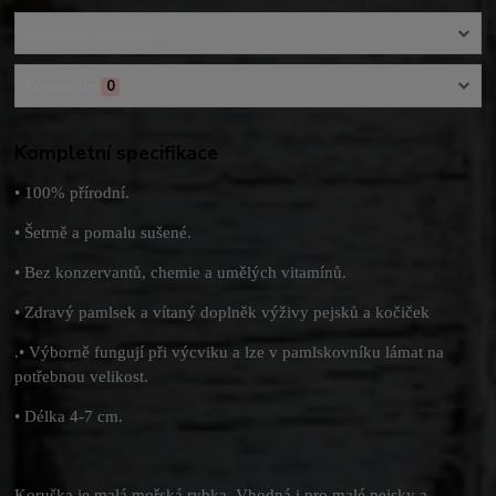
Kompletní specifikace
Komentáře
0
Kompletní specifikace
• 100% přírodní.
• Šetrně a pomalu sušené.
• Bez konzervantů, chemie a umělých vitamínů.
• Zdravý pamlsek a vítaný doplněk výživy pejsků a kočiček
.• Výborně fungují při výcviku a lze v pamlskovníku lámat na
potřebnou velikost.
• Délka 4-7 cm.
Koruška je malá mořská rybka. Vhodná i pro malé pejsky a