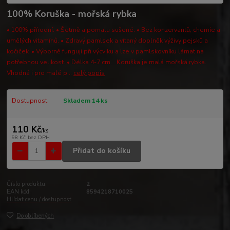
100% Koruška - mořská rybka
• 100% přírodní. • Šetrně a pomalu sušené. • Bez konzervantů, chemie a
umělých vitamínů. • Zdravý pamlsek a vítaný doplněk výživy pejsků a
kočiček .• Výborně fungují při výcviku a lze v pamlskovníku lámat na
potřebnou velikost. • Délka 4-7 cm. Koruška je malá mořská rybka.
Vhodná i pro malé p...
celý popis
Dostupnost
Skladem 14 ks
110 Kč
/
ks
98 Kč
bez DPH
Přidat do košíku
Číslo produktu:
2
EAN kód:
8594218710025
Hlídat cenu / dostupnost
Do oblíbených