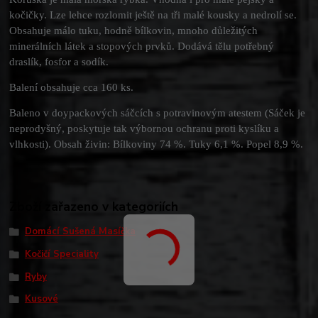
kočičky. Lze lehce rozlomit ještě na tři malé kousky a nedrolí se.
Obsahuje málo tuku, hodně bílkovin, mnoho důležitých
minerálních látek a stopových prvků. Dodává tělu potřebný
draslík, fosfor a sodík.
Balení obsahuje cca 160 ks.
Baleno v doypackových sáčcích s potravinovým atestem (Sáček je
neprodyšný, poskytuje tak výbornou ochranu proti kyslíku a
vlhkosti). Obsah živin: Bílkoviny 74 %. Tuky 6,1 %. Popel 8,9 %.
Zboží zařazeno v kategoriích
Domácí Sušená Masíčka
Kočičí Speciality
Ryby
Kusové