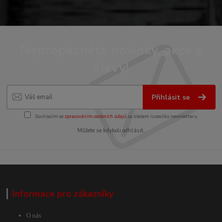
Nepropásněte novinky, akce a
slevy!
Přihlásit se
Souhlasím se
zpracováním osobních údajů
za účelem rozesílky newsletteru.
Můžete se kdykoli odhlásit.
Informace pro zákazníky
O nás