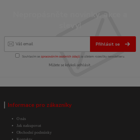
Nepropásněte novinky, akce a
slevy!
Přihlásit se
Souhlasím se
zpracováním osobních údajů
za účelem rozesílky newsletteru.
Můžete se kdykoli odhlásit.
Informace pro zákazníky
O nás
Jak nakupovat
Obchodní podmínky
Kontakty