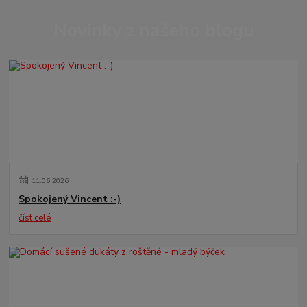
Novinky z našeho blogu
11
.
06
.
2026
Spokojený Vincent :-)
číst celé