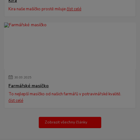
Kira
Kira naše mašíčko prostě miluje
číst celé
30
.
09
.
2025
Farmářské masíčko
To nejlepší masíčko od našich farmářů v potravinářské kvalitě.
číst celé
Zobrazit všechny články