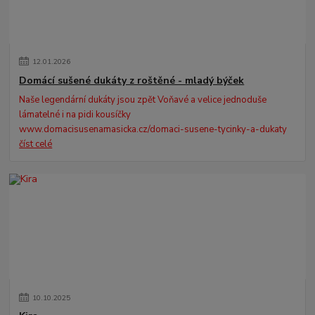
12
.
01
.
2026
Domácí sušené dukáty z roštěné - mladý býček
Naše legendární dukáty jsou zpět Voňavé a velice jednoduše
lámatelné i na pidi kousíčky
www.domacisusenamasicka.cz/domaci-susene-tycinky-a-dukaty
číst celé
10
.
10
.
2025