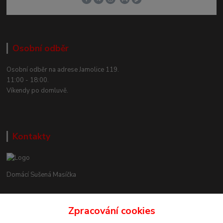
Osobní odběr
Osobní odběr na adrese Jamolice 119.
11:00 - 18:00.
Víkendy po domluvě.
Kontakty
Domácí Sušená Masíčka
+420 605 858 888
Zpracování cookies
(Po-Pá, 11-18 hod.)