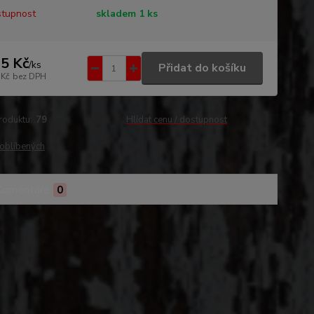
tupnost
skladem 1 ks
5 Kč
/
ks
Přidat do košíku
 Kč
bez DPH
roduktu:
79
Hlídat cenu / dostupnost
oblíbených
Komentáře
0