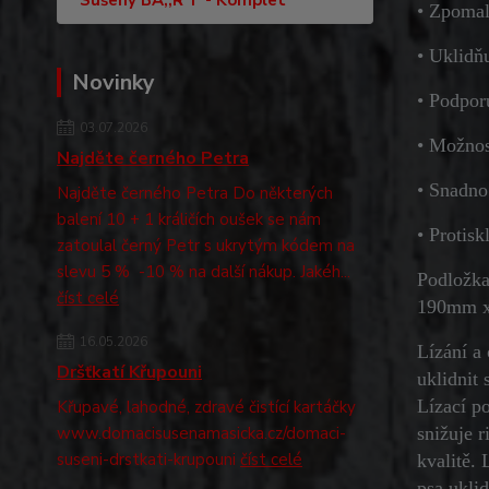
Sušený BA,,R“F - Komplet
• Zpomal
• Uklidňu
Novinky
• Podpor
03.07.2026
• Možnos
Najděte černého Petra
• Snadno 
Najděte černého Petra Do některých
balení 10 + 1 králičích oušek se nám
• Protisk
zatoulal černý Petr s ukrytým kódem na
slevu 5 % -10 % na další nákup. Jakéh...
Podložka
číst celé
190mm x
16.05.2026
Lízání a 
Dršťkatí Křupouni
uklidnit
Lízací p
Křupavé, lahodné, zdravé čistící kartáčky
www.domacisusenamasicka.cz/domaci-
snižuje r
suseni-drstkati-krupouni
číst celé
kvalitě.
psa uklid