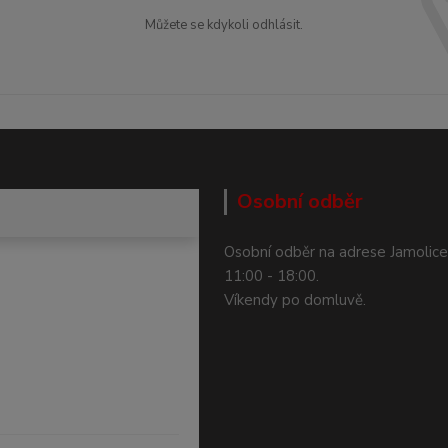
Můžete se kdykoli odhlásit.
Osobní odběr
Osobní odběr na adrese Jamolice
11:00 - 18:00.
Víkendy po domluvě.