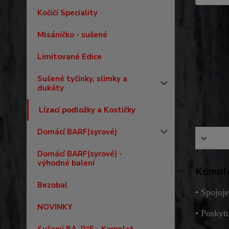
Kočičí Speciality
Mlsáníčko - sušené
Limitované Edice
Sušené tyčinky, slimky a
dukáty
Lízací podložky a Kostičky
Domácí BARF(syrové)
Kompl
Domácí BARF(syrové) -
výhodné balení
Komple
Bezobal
• Spojuje
NOVINKY
• Poskyt