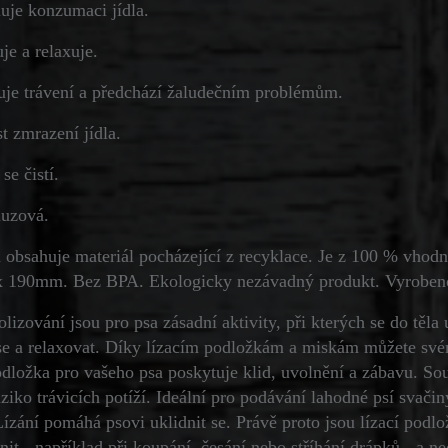
uje konzumaci jídla.
je a relaxuje.
uje trávení a předchází žaludečním problémům.
t zmrazení jídla.
se čistí.
luzová.
 obsahuje materiál pocházející z recyklace. Je z 100 % vho
 190mm. Bez BPA. Ekologicky nezávadný produkt. Vyroben
olizování jsou pro psa zásadní aktivity, při kterých se do tě
 se a relaxovat. Díky lízacím podložkám a miskám můžete svém
odložka pro vašeho psa poskytuje klid, uvolnění a zábavu. 
iziko trávicích potíží. Ideální pro podávání lahodné psí svač
 Lízání pomáhá psovi uklidnit se. Právě proto jsou lízací pod
nit - například při koupání, česání nebo stříhání drápků - a n