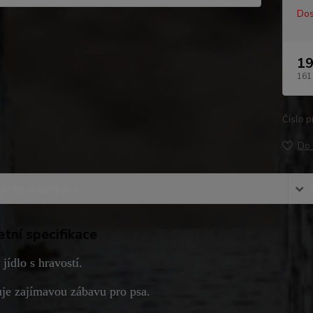
Dos
19
161
Číslo p
Do 
etní specifikace
tní specifikace
 jídlo s hravostí.
uje zajímavou zábavu pro psa.