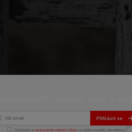
epropásněte novinky, akce a slev
Přihlásit se
Souhlasím se
zpracováním osobních údajů
za účelem rozesílky newsletteru.