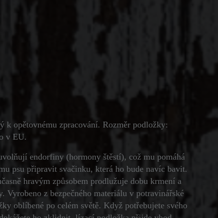
dný k opětovnému zpracování. Rozměr podložky:
o v EU.
la uvolňují endorfiny (hormony štěstí), což mu pomáhá
u psu připravit svačinku, která ho bude navíc bavit.
Současně hravým způsobem prodlužuje dobu krmení a
iny. Vyrobeno z bezpečného materiálu v potravinářské
ložky oblíbené po celém světě. Když potřebujete svého
edokážete ho zklidnit, lízací podložka přijde vhod.