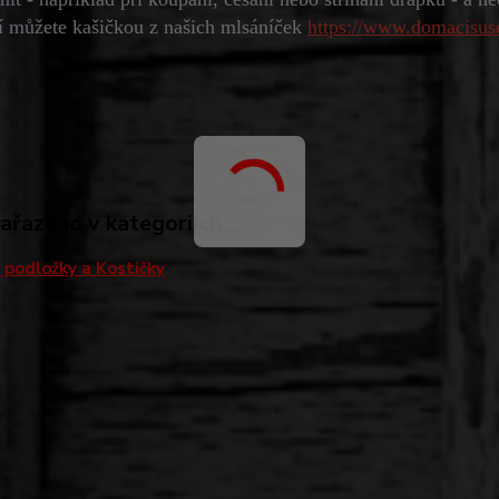
jí můžete kašičkou z našich mlsáníček
https://www.domacisus
zařazeno v kategoriích
í podložky a Kostičky