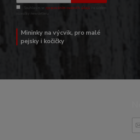
Souhlasím se
zpracováním osobních údajů
za účelem
rozesílky newsletteru.
Mininky na výcvik, pro malé
pejsky i kočičky
N