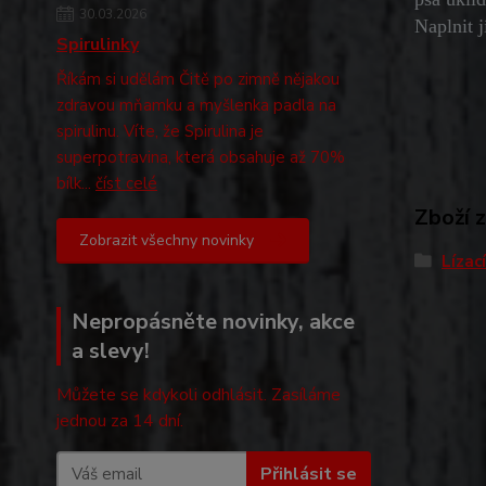
30.03.2026
Naplnit 
Spirulinky
Říkám si udělám Čitě po zimně nějakou
zdravou mňamku a myšlenka padla na
spirulinu. Víte, že Spirulina je
superpotravina, která obsahuje až 70%
bílk...
číst celé
Zboží 
Zobrazit všechny novinky
Lízac
Nepropásněte novinky, akce
a slevy!
Můžete se kdykoli odhlásit. Zasíláme
jednou za 14 dní.
Přihlásit se