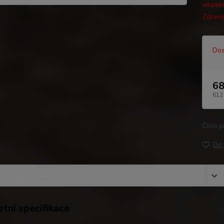
vitamí
Zdravý
Dos
68
612
Číslo p
Do 
etní specifikace
tní specifikace