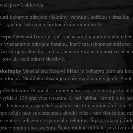
bezlepková obilovina.
elmi bohatým zdrojem vlákniny, vápníku, hořčíku a draslíku. B
E, kyselinu listovou a širokou škálu vitamínu B.
 řepa Červená b
arva je způsobena silným antioxidantem beta
Je významným zdrojem betainu, který má schopnost snižovat h
m zdrojem draslíku, má tak nemalý vliv na činnost srdečně
 toto ale není zdraví škodlivé.
 skořápky
Vaječná skořápková blána je bohatým zdrojem kola
vu kloubů. Skořápka obsahuje dobře využitelný vápník. Plnoh
 přírodní zdroj dokonale stravitelného a vysoce biologicky a
ý rybíz a 100 krát více vitamínu C než jablka. Kromě toho jso
K, flavonoidy, organické kyseliny, pektiny a minerální soli. 
oporučuje také suplementace divoké růže - tato sloučenina má
 syntézu kolagenu a synoviální tekutiny. Šípky vykazují řadu č
práce imunitního systému. Šípky mohou mít také pozitivní v