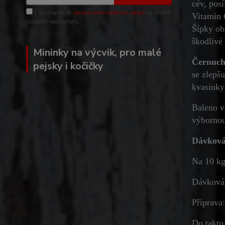
cév, pos
Souhlasím se
zpracováním osobních údajů
za účelem
Vitamin 
rozesílky newsletteru.
Šípky ob
škodlivé
Mininky na výcvik, pro malé
Černuc
pejsky i kočičky
se zlepšu
kvasinky.
Baleno v
výbornou
Dávková
Na 10 kg
Dávkování
Příprava:
Do takto