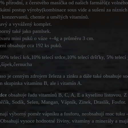
% přírodní, z čerstvého masíčka od našich farmářů(z volného 
kátní postup výroby(kombinace sous vide a sušení za nízních
 konzervantů, chemie a umělých vitamínů.
avý a vyvážený komplet.
orný také jako pamlsek.
tvaru mini puků o váze +-4g a průměru 3 cm.
ení obsahuje cca 192 ks puků.
60% telecí krk,10% telecí srdce,10% telecí dršťky, 5% telecí 
,šípek,černucha
so je cenným zdrojem železa a zinku a dále také obsahuje sodí
m skupinka vitamínu B, ale i vitamín A.
rdce
obsahuje řadu vitamínů B, C, A, E a kyselinu listovou. 
ořčík, Sodík, Selen, Mangan, Vápník, Zinek, Draslík, Fosfor.
mají výborný poměr vápníku a fosforu, neobsahují moc tuku - 
. Obsahují vysoce hodnotné živiny, vitamíny a minerály a mají