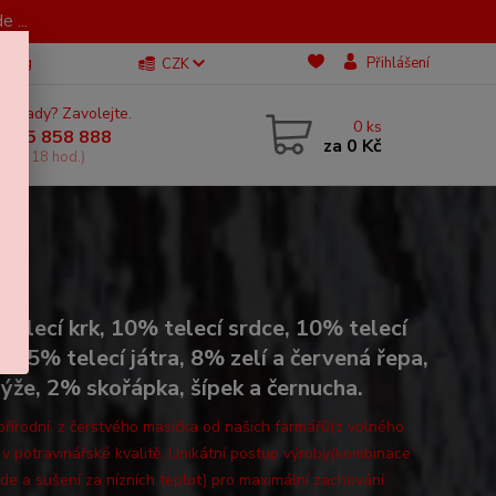
 ...
Blog
Přihlášení
CZK
 si rady? Zavolejte.
0
ks
 605 858 888
za
0 Kč
, 11-18 hod.)
)
telecí krk, 10% telecí srdce, 10% telecí
ky, 5% telecí játra, 8% zelí a červená řepa,
ýže, 2% skořápka, šípek a černucha.
řírodní, z čerstvého masíčka od našich farmářů(z volného
 v potravinářské kvalitě. Unikátní postup výroby(kombinace
ide a sušení za nízních teplot) pro maximální zachování