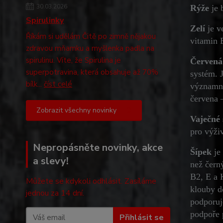
30.03.2026
Rýže
je 
Spirulinky
Zelí
je v
Říkám si udělám Čitě po zimně nějakou
vitamin 
zdravou mňamku a myšlenka padla na
spirulinu. Víte, že Spirulina je
Červená
superpotravina, která obsahuje až 70%
systém. 
bílk...
číst celé
významný
červena –
Zobrazit všechny novinky
Vaječné
pro výži
Nepropásněte novinky, akce
Šípek
je
a slevy!
než čern
B2, E a 
Můžete se kdykoli odhlásit. Zasíláme
klouby d
jednou za 14 dní.
podporuje
podpoře 
Přihlásit se