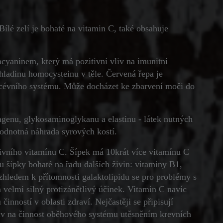
ílé zelí je bohaté na vitamin C, také obsahuje
cyaninem, který má pozitivní vliv na imunitní
ladinu homocysteinu v těle. Červená řepa je
-cévního systému. Může docházet ke zbarvení moči do
genu, glykosaminoglykanu a elastinu - látek nutných
odnotná náhrada syrových kostí.
ktivního vitamínu C. Šípek má 10krát více vitamínu C
u šípky bohaté na řadu dalších živin: vitaminy B1,
Vzhledem k přítomnosti galaktolipidu se pro problémy s
 velmi silný protizánětlivý účinek. Vitamin C navíc
inností v oblasti zdraví. Nejčastěji se připisují
liv na činnost oběhového systému utěsněním krevních