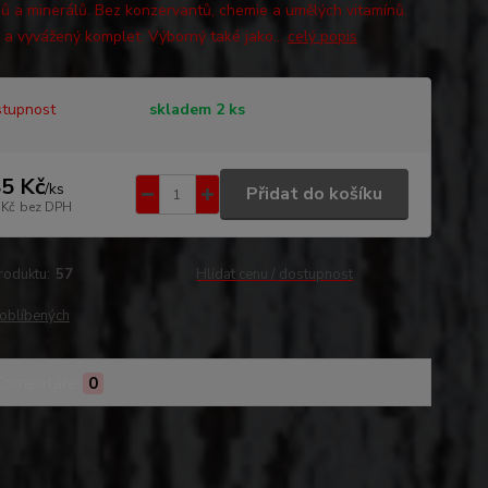
nů a minerálů. Bez konzervantů, chemie a umělých vitamínů.
 a vyvážený komplet. Výborný také jako...
celý popis
tupnost
skladem 2 ks
5 Kč
/
ks
Přidat do košíku
 Kč
bez DPH
roduktu:
57
Hlídat cenu / dostupnost
oblíbených
Komentáře
0