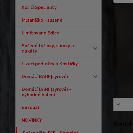
Kočičí Speciality
Mlsáníčko - sušené
Limitované Edice
Sušené tyčinky, slimky a
dukáty
Lízací podložky a Kostičky
Domácí BARF(syrové)
Domácí BARF(syrové) -
výhodné balení
Kompl
Bezobal
NOVINKY
Komple