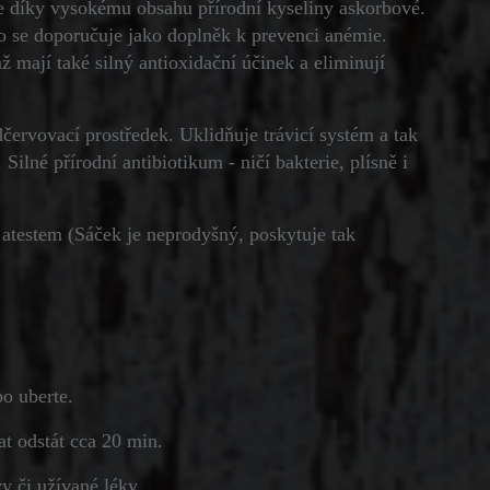
še díky vysokému obsahu přírodní kyseliny askorbové.
to se doporučuje jako doplněk k prevenci anémie.
 mají také silný antioxidační účinek a eliminují
červovací prostředek. Uklidňuje trávicí systém a tak
Silné přírodní antibiotikum - ničí bakterie, plísně i
atestem (Sáček je neprodyšný, poskytuje tak
bo uberte.
at odstát cca 20 min.
y či užívané léky.