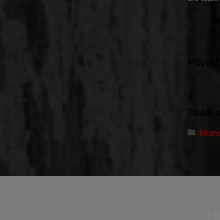
Původ 
Zboží 
Ekono
N