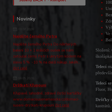
Sušený BA,,R“F - Komplet
100
Uni
Bez
Novinky
Zdr
Výb
03.07.2026
Ve 
Najděte černého Petra
Bal
Najděte černého Petra Do některých
Složení: 
balení 10 + 1 králičích oušek se nám
zatoulal černý Petr s ukrytým kódem na
škořápka
slevu 5 % -10 % na další nákup. Jakéh...
Telecí
ma
číst celé
předevší
16.05.2026
Telecí s
Dršťkatí Křupouni
Fluor, H
Křupavé, lahodné, zdravé čistící kartáčky
www.domacisusenamasicka.cz/domaci-
Dršťky
suseni-drstkati-krupouni
číst celé
kastrátů