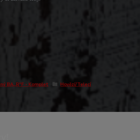
ný BA,,R“F - Komplet
Hovězí/Telecí
y!