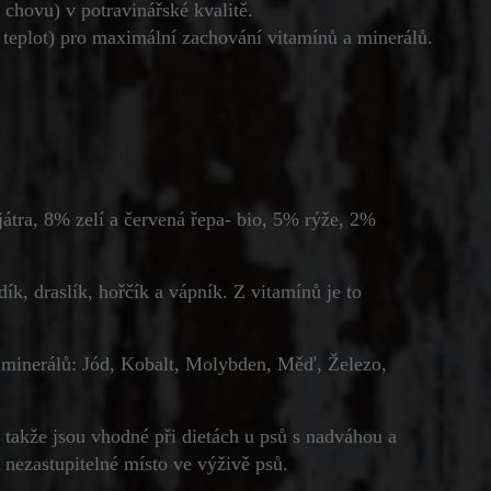
chovu) v potravinářské kvalitě.
 teplot) pro maximální zachování vitamínů a minerálů.
játra, 8% zelí a červená řepa- bio, 5% rýže, 2%
k, draslík, hořčík a vápník. Z vitamínů je to
Z minerálů: Jód, Kobalt, Molybden, Měď, Železo,
takže jsou vhodné při dietách u psů s nadváhou a
 nezastupitelné místo ve výživě psů.