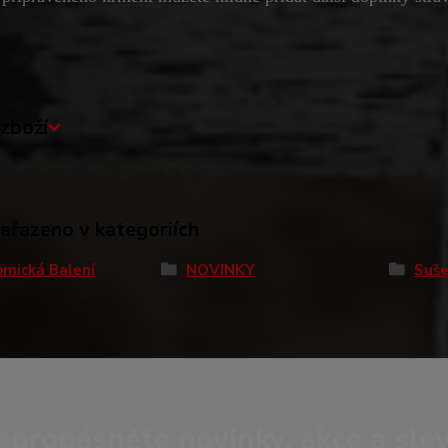
zboží
zařazeno v kategoriích
mická Balení
NOVINKY
Suše
epropásněte novinky, akce a slev