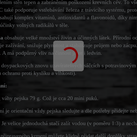
ílením stěn tepen a zabráněním poškození krevních cév. To v
C také podporuje vstřebávání železa z trávicího systému, pro
sahují komplex vitamínů, antioxidantů a flavonoidů, díky nimž
 účinky volných radikálů v těle.
ha
obsahuje velké množství živin a účinných látek. Přírodní od
je zažívání, snižuje plynatost a stabilizuje průjem nebo zácpu. 
 A má podpůrný vliv na činnost jater i ledvin.
 doypackových znovu uzavíratelných sáčcích s potravinovým 
 ochranu proti kyslíku a vlhkosti).
ní:
 váhy pejska 79 g. Což je cca 20 mini puků.
 je orientační vždy pejska sledujte a dle potřeby přidejte ne
 Je velice jednoduchá stačí zalít vodou (v poměru 1:3) a nech
 připraveného krmení můžete klidně přidat další doplňky strav