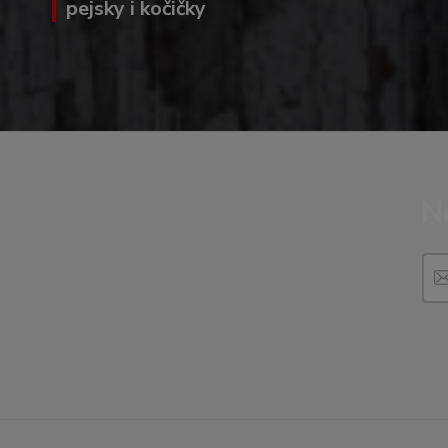
pejsky i kočičky
N