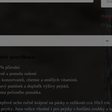
214
Hlídat 
Do 
etní specifikace
tní specifikace
% přírodní
rně a pomalu sušené.
 konzervantů, chemie a umělých vitamínů.
avý pamlsek a doplněk výživy pejsků.
ma pečeného prasátka.
epřové ucho ručně krájené na pásky o velikosti cca 10x3 cm. 
 pejsky. Jsou velice vhodné i pro pejsky s horšími zoubky a n