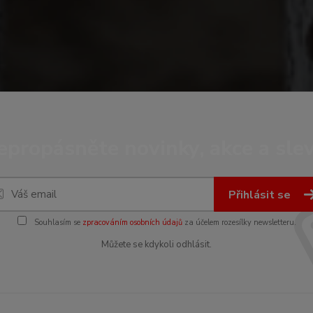
epropásněte novinky, akce a slev
Přihlásit se
Souhlasím se
zpracováním osobních údajů
za účelem rozesílky newsletteru.
Můžete se kdykoli odhlásit.