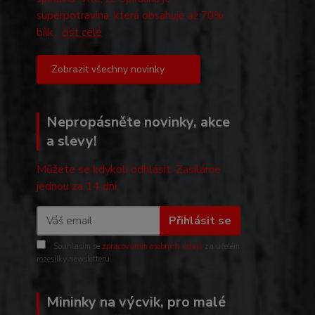
superpotravina, která obsahuje až 70%
bílk...
číst celé
Zobrazit všechny novinky
Nepropásněte novinky, akce
a slevy!
Můžete se kdykoli odhlásit. Zasíláme
jednou za 14 dní.
Přihlásit se
Souhlasím se
zpracováním osobních údajů
za účelem
rozesílky newsletteru.
Mininky na výcvik, pro malé