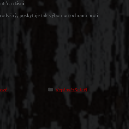
ubů a dásní.
rodyšný, poskytuje tak výbornou ochranu proti
řové
Vepřové/Selečí