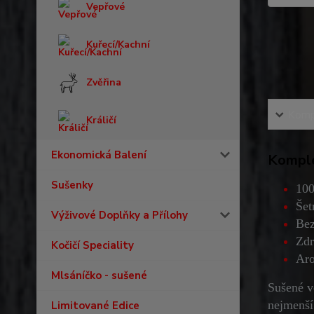
Vepřové
Kuřecí/Kachní
Zvěřina
Kompl
Králičí
Ekonomická Balení
Komple
Sušenky
100
Šet
Výživové Doplňky a Přílohy
Bez
Zdr
Kočičí Speciality
Aro
Mlsáníčko - sušené
Sušené v
nejmenší
Limitované Edice