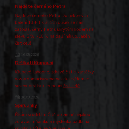
Najděte černého Petra
Najděte černého Petra Do některých
balení 10 + 1 králičích oušek se nám
zatoulal černý Petr s ukrytým kódem na
slevu 5 % -10 % na další nákup. Jakéh...
číst celé
16.05.2026
Dršťkatí Křupouni
Křupavé, lahodné, zdravé čistící kartáčky
www.domacisusenamasicka.cz/domaci-
suseni-drstkati-krupouni
číst celé
30.03.2026
Spirulinky
Říkám si udělám Čitě po zimně nějakou
zdravou mňamku a myšlenka padla na
spirulinu. Víte, že Spirulina je