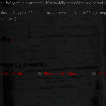
sah kolagenu a chrupavek. Kousáníčko prospěšné pro zdraví z
 doypackových sáčcích s potravinovým atestem (Sáček je nep
 vlhkosti).
zboží
zařazeno v kategoriích
é Kousáníčko
Ekonomická Balení
Vep