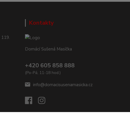
Kontakty
 119.
Domácí Sušená Masíčka
+420 605 858 888
(Po-Pá, 11-18 hod.)
info@domacisusenamasicka.cz