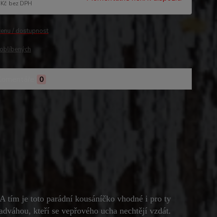
 Kč
bez DPH
cenu / dostupnost
oblíbených
Komentáře
0
A tím je toto parádní kousáníčko vhodné i pro ty
adváhou, kteří se vepřového ucha nechtějí vzdát.