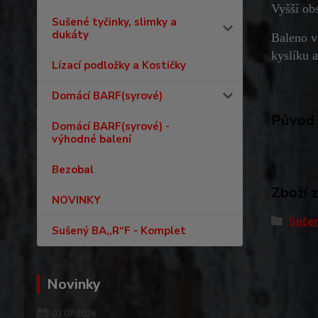
Vyšší ob
Sušené tyčinky, slimky a
dukáty
Baleno v
kyslíku a
Lízací podložky a Kostičky
Domácí BARF(syrové)
Původ 
Domácí BARF(syrové) -
výhodné balení
Bezobal
Zboží 
NOVINKY
Sušen
Sušený BA,,R“F - Komplet
Novinky
03.07.2026