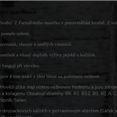
tní specifikace
írodní. Z Farmářského masíčka v potravinářské kvalitě. Z vo
a pomalu sušené.
zervantů, chemie a umělých vitamínů.
pamlsek a vítaný doplněk výživy pejsků a kočiček.
 fungují při výcviku.
 jsou 4 mm tenké a jdou lámat na potřebnou velikost.
 Hovězí plíce mají nízkou výživovou hodnotu a jsou zdroj
 a kolagenu. Obsahují vitamíny: B6, B2, B12, B3, B1 A, C. 
Vápník, Selen.
v doypackových sáčcích s potravinovým atestem (Sáček j