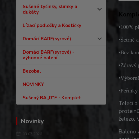
Sušené tyčinky, slimky a
dukáty
Komple
Lízací podložky a Kostičky
•100% př
Domácí BARF(syrové)
•Šetrně 
Domácí BARF(syrové) -
•Bez kon
výhodné balení
•Zdravý 
Bezobal
•Výborně
NOVINKY
•Peřinky
Sušený BA,,R“F - Komplet
Telecí a
proteinů
železo, 
Novinky
Baleno 
03.07.2026