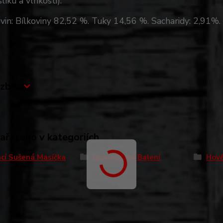
líku a vlhkosti).
vin: Bílkoviny 82,52 %. Tuky 14,56 %. Sacharidy: 2,91%.
zboží
zařazeno v kategoriích
cí Sušená Masíčka
Ekonomická Balení
Hově