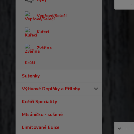
Vepřové/Selečí
Kuřecí
Zvěřina
Krůtí
Sušenky
Výživové Doplňky a Přílohy
Kočičí Speciality
Mlsáníčko - sušené
Limitované Edice
Kompl