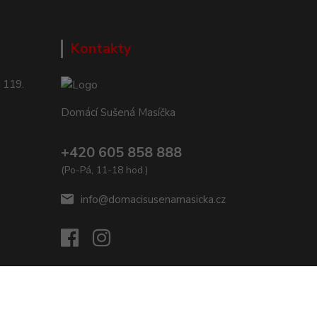
Kontakty
 119.
Domácí Sušená Masíčka
+420 605 858 888
(Po-Pá, 11-18 hod.)
info@domacisusenamasicka.cz