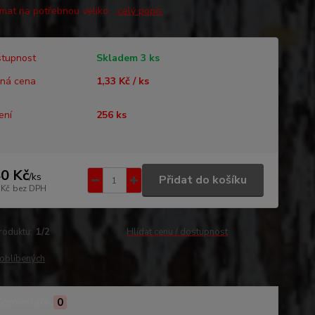
ámat na potřebnou veliko...
celý popis
tupnost
Skladem 3 ks
ná cena
1,33 Kč / ks
ení
256 ks
0 Kč
/
ks
Přidat do košíku
 Kč
bez DPH
roduktu:
1/2
Hlídat cenu / dostupnost
oblíbených
Komentáře
0