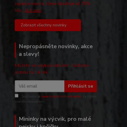
superpotravina, která obsahuje až 70%
bílk...
číst celé
Zobrazit všechny novinky
Nepropásněte novinky, akce
a slevy!
Můžete se kdykoli odhlásit. Zasíláme
jednou za 14 dní.
Přihlásit se
Souhlasím se
zpracováním osobních údajů
za účelem
rozesílky newsletteru.
Mininky na výcvik, pro malé
pejsky i kočičky