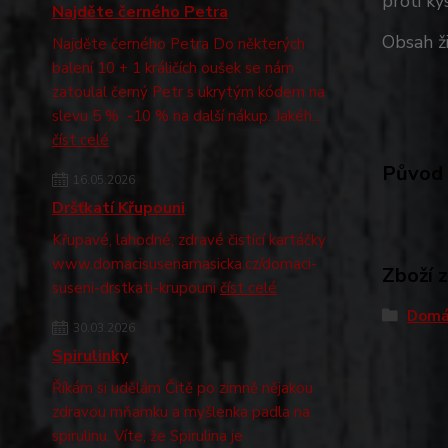
proti kys
Najděte černého Petra
Obsah ži
Najděte černého Petra Do některých
balení 10 + 1 králičích oušek se nám
zatoulal černý Petr s ukrytým kódem na
slevu 5 % -10 % na další nákup. Jakéh...
číst celé
Původ 
16.05.2026
Dršťkatí Křupouni
Křupavé, lahodné, zdravé čistící kartáčky
www.domacisusenamasicka.cz/domaci-
Zboží 
suseni-drstkati-krupouni
číst celé
Domá
30.03.2026
Spirulinky
Říkám si udělám Čitě po zimně nějakou
zdravou mňamku a myšlenka padla na
spirulinu. Víte, že Spirulina je