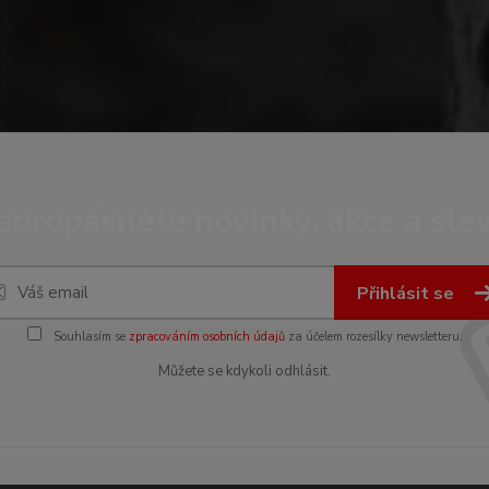
epropásněte novinky, akce a slev
Přihlásit se
Souhlasím se
zpracováním osobních údajů
za účelem rozesílky newsletteru.
Můžete se kdykoli odhlásit.