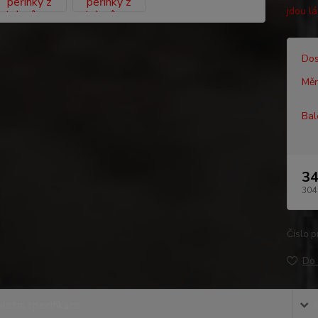
jdou l
Dos
Měr
Bal
34
304
Číslo p
Do 
etní specifikace