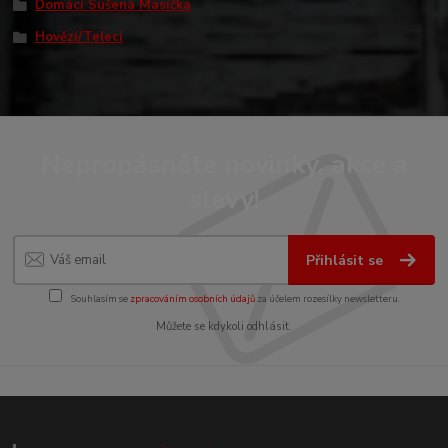
Domácí Sušená Masíčka
Hovězí/Telecí
Nepropásněte novinky, akce a
slevy!
Přihlásit se
Souhlasím se
zpracováním osobních údajů
za účelem rozesílky newsletteru.
Můžete se kdykoli odhlásit.