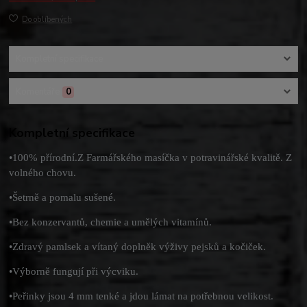
Do oblíbených
Kompletní specifikace
Komentáře
0
Kompletní specifikace
•100% přírodní.Z Farmářského masíčka v potravinářské kvalitě. Z
volného chovu.
•Šetrně a pomalu sušené.
•Bez konzervantů, chemie a umělých vitamínů.
•Zdravý pamlsek a vítaný doplněk výživy pejsků a kočiček.
•Výborně fungují při výcviku.
•Peřinky jsou 4 mm tenké a jdou lámat na potřebnou velikost.