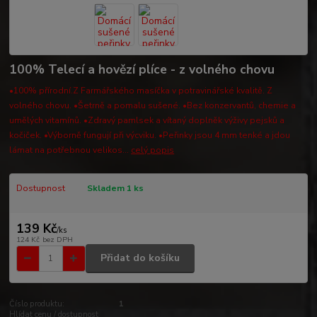
100% Telecí a hovězí plíce - z volného chovu
•100% přírodní.Z Farmářského masíčka v potravinářské kvalitě. Z
volného chovu. •Šetrně a pomalu sušené. •Bez konzervantů, chemie a
umělých vitamínů. •Zdravý pamlsek a vítaný doplněk výživy pejsků a
kočiček. •Výborně fungují při výcviku. •Peřinky jsou 4 mm tenké a jdou
lámat na potřebnou velikos...
celý popis
Dostupnost
Skladem 1 ks
139 Kč
/
ks
124 Kč
bez DPH
Přidat do košíku
Číslo produktu:
1
Hlídat cenu / dostupnost