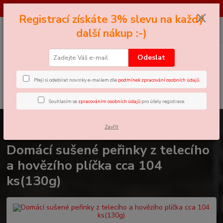
*** SOUTĚŽ*** Najděte černého Petra - pro více informací klikněte zde ...
Registrací získáte 3% slevu na každý
0
ks
+420 605 858 888
CZK
další nákup :-)
za
0 Kč
(Po-Pá, 11-18 hod.)
Odeslat
Menu
Přeji si odebírat novinky e-mailem dle
podmínek zpracování osobních údajů
.
Hledat
Souhlasím se
zpracováním osobních údajů
pro účely registrace.
Úvod
Domácí Sušená Masíčka
Domácí sušené peřinky z telecího a
Zavřít
hovězího plíčka cca 104 ks(130g)
Domácí sušené peřinky z telecího
a hovězího plíčka cca 104
ks(130g)