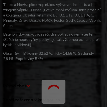
Telecí a Hovězí plíce mají nízkou výživovou hodnotu a jsou
zdrojem vápníku. Obsahují velké množství kvalitních proteinů
a kolagenu. Obsahují vitamíny: B6, B2, B12, B3, B1 A, C.
Minerály: Zinek, Draslík, Hořčík, Fosfor, Sodík, železo, Vápník,
Selen.
Baleno v doypackových sáčcích s potravinovým atestem
(Sáček je neprodyšný, poskytuje tak výbornou ochranu proti
kyslíku a vlhkosti).
Obsah živin: Bílkoviny 82,52 %. Tuky 14,56 %. Sacharidy:
2,91%. Popeloviny 5,4%.
Původ zboží
Zboží zařazeno v kategoriích