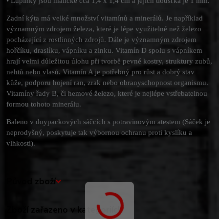
•
Lupínky jsou maličké cca 1,4 x 1,4 cm a jejich tloušťka je 1 mm.
Zadní kýta má velké množství vitamínů a minerálů. Je například
významným zdrojem železa, které je lépe využitelné než železo
pocházející z rostlinných zdrojů. Dále je významným zdrojem
hořčíku, draslíku, vápníku a zinku. Vitamín D spolu s vápníkem
hrají velmi důležitou úlohu při tvorbě pevné kostry, struktury zubů,
nehtů nebo vlasů. Vitamín A je potřebný pro růst a dobrý stav
kůže, podporu hojení ran, zrak nebo obranyschopnost organismu.
Vitamíny řady B, či hemové železo, které je nejlépe vstřebatelnou
formou tohoto minerálu.
Baleno v doypackových sáčcích s potravinovým atestem (Sáček je
neprodyšný, poskytuje tak výbornou ochranu proti kyslíku a
vlhkosti).
Původ zboží
Zboží zařazeno v kategoriích