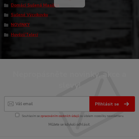
Domácí Sušená Masíčka
Sušené Výcvikovky
NOVINKY
Hovězí/Telecí
Nepropásněte novinky, akce a
slevy!
Přihlásit se
Souhlasím se
zpracováním osobních údajů
za účelem rozesílky newsletteru.
Můžete se kdykoli odhlásit.