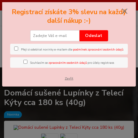
*** SOUTĚŽ*** Najděte černého Petra - pro více informací klikněte zde ...
Registrací získáte 3% slevu na každý
0
ks
+420 605 858 888
CZK
další nákup :-)
za
0 Kč
(Po-Pá, 11-18 hod.)
Odeslat
Menu
Přeji si odebírat novinky e-mailem dle
podmínek zpracování osobních údajů
.
Hledat
Souhlasím se
zpracováním osobních údajů
pro účely registrace.
Úvod
Sušené Výcvikovky
Domácí sušené Lupínky z Telecí Kýty cca 180
Zavřít
ks (40g)
Domácí sušené Lupínky z Telecí
Kýty cca 180 ks (40g)
Novinka