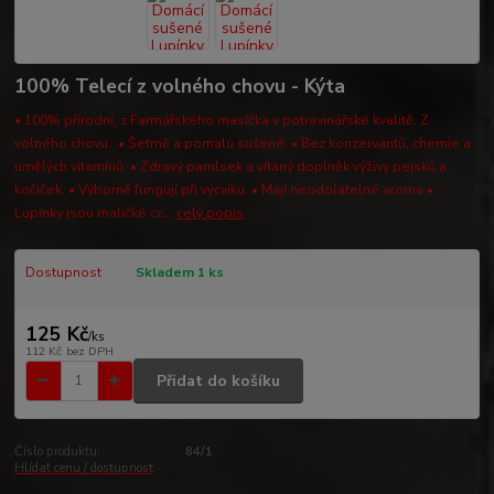
100% Telecí z volného chovu - Kýta
• 100% přírodní, z Farmářského masíčka v potravinářské kvalitě. Z
volného chovu. • Šetrně a pomalu sušené. • Bez konzervantů, chemie a
umělých vitamínů. • Zdravý pamlsek a vítaný doplněk výživy pejsků a
kočiček. • Výborně fungují při výcviku. • Mají neodolatelné aroma •
Lupínky jsou maličké cc...
celý popis
Dostupnost
Skladem 1 ks
125 Kč
/
ks
112 Kč
bez DPH
Přidat do košíku
Číslo produktu:
84/1
Hlídat cenu / dostupnost