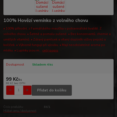
100% Hovězí vemínko z volného chovu
• 100% přírodní, z Farmářského masíčka v potravinářské kvalitě. Z
volného chovu. • Šetrně a pomalu sušené. • Bez konzervantů, chemie a
umělých vitamínů. • Zdravý pamlsek a vítaný doplněk výživy pejsků a
kočiček. • Výborně fungují při výcviku. • Mají neodolatelné aroma po
mléku. • Lupínky jsou m...
celý popis
Dostupnost
Skladem 4 ks
99 Kč
/
ks
88 Kč
bez DPH
Přidat do košíku
Číslo produktu:
84/1
Hlídat cenu / dostupnost