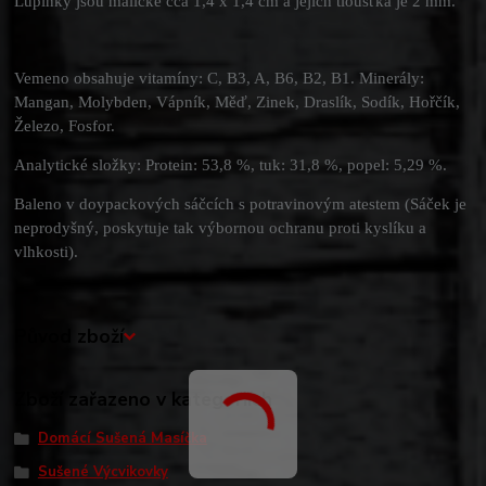
Lupínky jsou maličké cca 1,4 x 1,4 cm a jejich tloušťka je 2 mm.
Vemeno obsahuje vitamíny: C, B3, A, B6, B2, B1. Minerály:
Mangan, Molybden, Vápník, Měď, Zinek, Draslík, Sodík, Hořčík,
Železo, Fosfor.
Analytické složky: Protein: 53,8 %, tuk: 31,8 %, popel: 5,29 %.
Baleno v doypackových sáčcích s potravinovým atestem (Sáček je
neprodyšný, poskytuje tak výbornou ochranu proti kyslíku a
vlhkosti).
Původ zboží
Zboží zařazeno v kategoriích
Domácí Sušená Masíčka
Sušené Výcvikovky