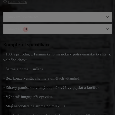
Do oblíbených
Kompletní specifikace
Komentáře
0
Kompletní specifikace
• 100% přírodní, z Farmářského masíčka v potravinářské kvalitě. Z
volného chovu.
• Šetrně a pomalu sušené.
• Bez konzervantů, chemie a umělých vitamínů.
• Zdravý pamlsek a vítaný doplněk výživy pejsků a kočiček.
• Výborně fungují při výcviku.
• Mají neodolatelné aroma po mléku. •