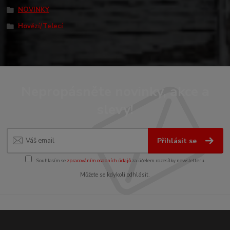
NOVINKY
Hovězí/Telecí
Nepropásněte novinky, akce a
slevy!
Přihlásit se
Souhlasím se
zpracováním osobních údajů
za účelem rozesílky newsletteru.
Můžete se kdykoli odhlásit.