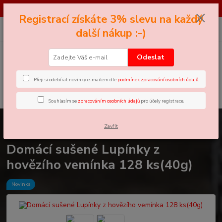
*** SOUTĚŽ*** Najděte černého Petra - pro více informací klikněte zde ...
Registrací získáte 3% slevu na každý
0
ks
+420 605 858 888
CZK
další nákup :-)
za
0 Kč
(Po-Pá, 11-18 hod.)
Odeslat
Menu
Přeji si odebírat novinky e-mailem dle
podmínek zpracování osobních údajů
.
Hledat
Souhlasím se
zpracováním osobních údajů
pro účely registrace.
Úvod
Sušené Výcvikovky
Domácí sušené Lupínky z hovězího vemínka
Zavřít
128 ks(40g)
Domácí sušené Lupínky z
hovězího vemínka 128 ks(40g)
Novinka