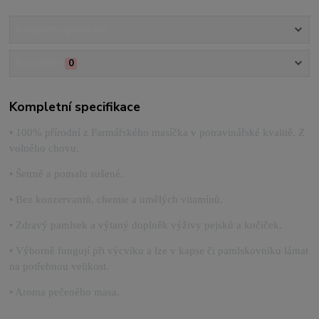
Kompletní specifikace
Komentáře
0
Kompletní specifikace
• 100% přírodní z Farmářského masíčka v potravinářské kvalitě. Z
volného chovu.
• Šetrně a pomalu sušené.
• Bez konzervantů, chemie a umělých vitamínů.
• Zdravý pamlsek a výtaný doplněk výživy pejsků a kočiček.
• Výborně fungují při výcviku a lze v kapse či pamlskovníku lámat
na potřebnou velikost.
• Aroma pečeného masa.