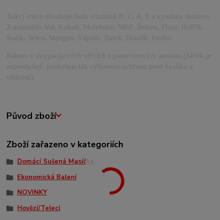
Telecí srdce obsahuje řadu vitamínů B, C, A, E a kyselinu listovou.
Z minerálů: Jód, Kobalt, Molybden, Měď, Železo, Fluor, Hořčík,
Sodík, Selen, Mangan, Vápník, Zinek, Draslík, Fosfor.
Baleno v doypackových sáčcích s potravinovým atestem (Sáček je
neprodyšný, poskytuje tak výbornou ochranu proti kyslíku a
vlhkosti).
Původ zboží
Zboží zařazeno v kategoriích
Domácí Sušená Masíčka
Ekonomická Balení
NOVINKY
Hovězí/Telecí