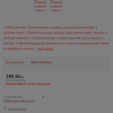
100 % Telecí z volného chovu - srdíčko
• 100% přírodní z Farmářského masíčka v potravinářské kvalitě. Z
volného chovu. • Šetrně a pomalu sušené. • Bez konzervantů, chemie a
umělých vitamínů. • Zdravý pamlsek a výtaný doplněk výživy pejsků a
kočiček. • Výborně fungují při výcviku a lze v kapse či pamlskovníku lámat
na potřebnou velikos...
celý popis
Dostupnost
Není skladem
295 Kč
/
ks
263 Kč
bez DPH
Momentálně není k dispozici
Číslo produktu:
3
Hlídat cenu / dostupnost
Do oblíbených