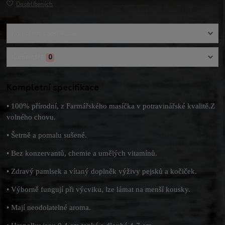
Do oblíbených
Kompletní specifikace
Komentáře
0
Kompletní specifikace
• 100% přírodní, z Farmářského masíčka v potravinářské kvalitě.Z
volného chovu.
• Šetrně a pomalu sušené.
• Bez konzervantů, chemie a umělých vitamínů.
• Zdravý pamlsek a vítaný doplněk výživy pejsků a kočiček.
• Výborně fungují při výcviku, lze lámat na menší kousky.
• Mají neodolatelné aroma.