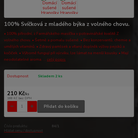
100% Svíčková z mladého býka z volného chovu.
• 100% přírodní, z Farmářského masíčka v potravinářské kvalitě.Z
volného chovu. • Šetrně a pomalu sušené. • Bez konzervantů, chemie a
umělých vitamínů. • Zdravý pamlsek a vítaný doplněk výživy pejsků a
kočiček. • Výborně fungují při výcviku, lze lámat na menší kousky. • Mají
neodolatelné aroma. ...
celý popis
Dostupnost
Skladem 2 ks
210 Kč
/
ks
188 Kč
bez DPH
Přidat do košíku
Číslo produktu:
84/1
Hlídat cenu / dostupnost