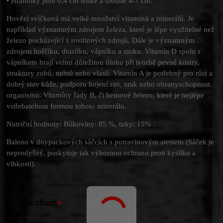
•
Hranolky jsou 0,4 cm tenké a dlouhé 4-7 cm.
Hovězí svíčková má velké množství vitamínů a minerálů. Je
například významným zdrojem železa, které je lépe využitelné než
železo pocházející z rostlinných zdrojů. Dále je významným
zdrojem hořčíku, draslíku, vápníku a zinku. Vitamín D spolu s
vápníkem hrají velmi důležitou úlohu při tvorbě pevné kostry,
struktury zubů, nehtů nebo vlasů. Vitamín A je potřebný pro růst a
dobrý stav kůže, podporu hojení ran, zrak nebo obranyschopnost
organismu. Vitamíny řady B, či hemové železo, které je nejlépe
vstřebatelnou formou tohoto minerálu.
Nutriční hodnoty: Bílkoviny: 85 %, tuky: 15% .
Baleno v doypackových sáčcích s potravinovým atestem (Sáček je
neprodyšný, poskytuje tak výbornou ochranu proti kyslíku a
vlhkosti).
Původ zboží