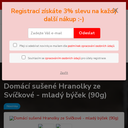
*** SOUTĚŽ*** Najděte černého Petra - pro více informací klikněte zde ...
Registrací získáte 3% slevu na každý
0
ks
+420 605 858 888
CZK
další nákup :-)
za
0 Kč
(Po-Pá, 11-18 hod.)
Odeslat
Menu
Přeji si odebírat novinky e-mailem dle
podmínek zpracování osobních údajů
.
Hledat
Souhlasím se
zpracováním osobních údajů
pro účely registrace.
Úvod
Domácí Sušená Masíčka
Domácí sušené Hranolky ze Svíčkové -
Zavřít
mladý býček (90g)
Domácí sušené Hranolky ze
Svíčkové - mladý býček (90g)
Novinka