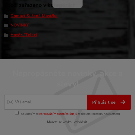
Zboží zařazeno v kategoriích
Domácí Sušená Masíčka
NOVINKY
Hovězí/Telecí
Nepropásněte novinky, akce a
slevy!
Přihlásit se
Souhlasím se
zpracováním osobních údajů
za účelem rozesílky newsletteru.
Můžete se kdykoli odhlásit.