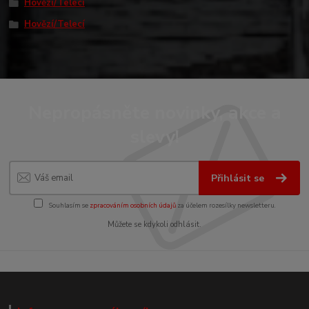
Hovězí/Telecí
Hovězí/Telecí
Nepropásněte novinky, akce a
slevy!
Přihlásit se
Souhlasím se
zpracováním osobních údajů
za účelem rozesílky newsletteru.
Můžete se kdykoli odhlásit.