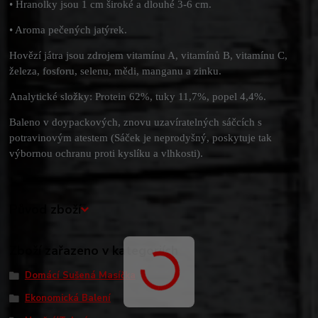
• Hranolky jsou 1 cm široké a dlouhé 3-6 cm.
• Aroma pečených jatýrek.
Hovězí játra jsou zdrojem vitamínu A, vitamínů B, vitamínu C,
železa, fosforu, selenu, mědi, manganu a zinku.
Analytické složky: Protein 62%, tuky 11,7%, popel 4,4%.
Baleno v doypackových, znovu uzavíratelných sáčcích s
potravinovým atestem (Sáček je neprodyšný, poskytuje tak
výbornou ochranu proti kyslíku a vlhkosti).
Původ zboží
Zboží zařazeno v kategoriích
Domácí Sušená Masíčka
Ekonomická Balení