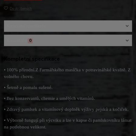
Do oblíbených
Kompletní specifikace
Komentáře
0
Kompletní specifikace
• 100% přírodní.Z Farmářského masíčka v potravinářské kvalitě. Z
volného chovu.
• Šetrně a pomalu sušené.
• Bez konzervantů, chemie a umělých vitamínů.
• Zdravý pamlsek a vitamínový doplněk výživy pejsků a kočiček.
• Výborně fungují při výcviku a lze v kapse či pamlskovníku lámat
na potřebnou velikost.