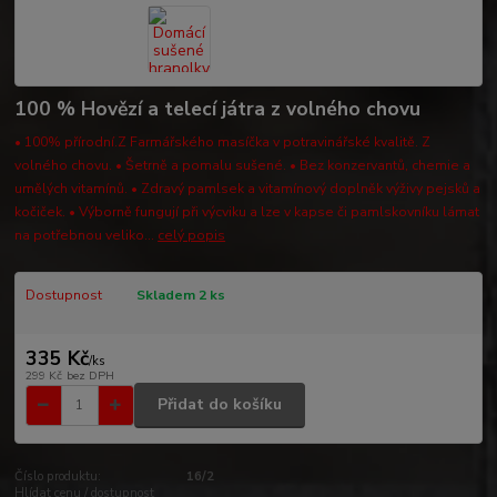
100 % Hovězí a telecí játra z volného chovu
• 100% přírodní.Z Farmářského masíčka v potravinářské kvalitě. Z
volného chovu. • Šetrně a pomalu sušené. • Bez konzervantů, chemie a
umělých vitamínů. • Zdravý pamlsek a vitamínový doplněk výživy pejsků a
kočiček. • Výborně fungují při výcviku a lze v kapse či pamlskovníku lámat
na potřebnou veliko...
celý popis
Dostupnost
Skladem 2 ks
335 Kč
/
ks
299 Kč
bez DPH
Přidat do košíku
Číslo produktu:
16/2
Hlídat cenu / dostupnost