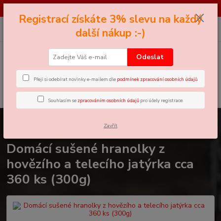
*** SOUTĚŽ*** Najděte černého Petra - pro více informací klikněte zde ...
Registrací získáte 3% slevu na každý
0
ks
+420 605 858 888
CZK
další nákup :-)
za
0 Kč
(Po-Pá, 11-18 hod.)
Odeslat
Menu
Přeji si odebírat novinky e-mailem dle
podmínek zpracování osobních údajů
.
Hledat
Souhlasím se
zpracováním osobních údajů
pro účely registrace.
Úvod
Ekonomická Balení
Domácí sušené hranolky z hovězího a telecího
Zavřít
jatýrka cca 360 ks (300g)
Domácí sušené hranolky z
hovězího a telecího jatýrka cca
360 ks (300g)