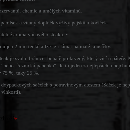
nzervantů, chemie a umělých vitamínů.
 pamlsek a vítaný doplněk výživy pejsků a kočiček.
atelné aroma voňavého steaku. •
sou jen 2 mm tenké a lze je i lámat na malé kousíčky.
teak je sval u bránice, bohatě prokrvený, který visí u páteř
“ nebo „řeznická panenka“. Je to jeden z nejlepších a nejchut
y 75 %, tuky 25 %.
 doypackových sáčcích s potravinovým atestem (Sáček je nep
 vlhkosti).
zboží