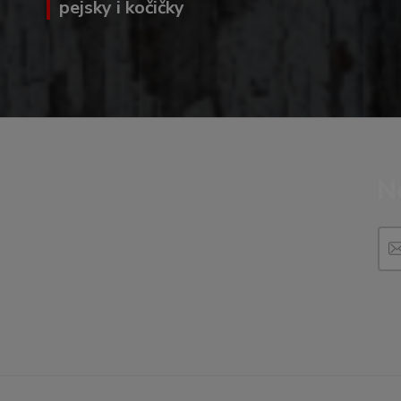
pejsky i kočičky
N