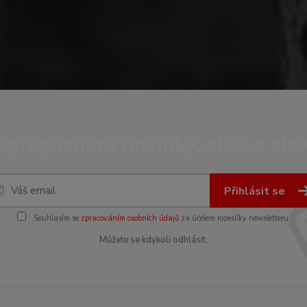
epropásněte novinky, akce a slev
Přihlásit se
Souhlasím se
zpracováním osobních údajů
za účelem rozesílky newsletteru.
Můžete se kdykoli odhlásit.