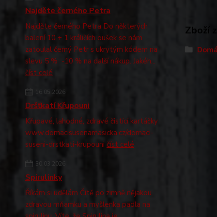
Najděte černého Petra
Najděte černého Petra Do některých
Zboží 
balení 10 + 1 králičích oušek se nám
zatoulal černý Petr s ukrytým kódem na
Domá
slevu 5 % -10 % na další nákup. Jakéh...
číst celé
16.05.2026
Dršťkatí Křupouni
Křupavé, lahodné, zdravé čistící kartáčky
www.domacisusenamasicka.cz/domaci-
suseni-drstkati-krupouni
číst celé
30.03.2026
Spirulinky
Říkám si udělám Čitě po zimně nějakou
zdravou mňamku a myšlenka padla na
spirulinu. Víte, že Spirulina je