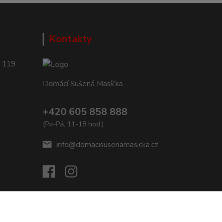
Kontakty
 119.
Domácí Sušená Masíčka
+420 605 858 888
(Po-Pá, 11-18 hod.)
info@domacisusenamasicka.cz