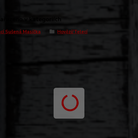
zařazeno v kategoriích
cí Sušená Masíčka
Hovězí/Telecí