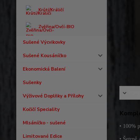
Krůtí/Králičí
Zvěřina/Ovčí-BIO
Sušené Výcvikovky
Sušené Kousáníčko
Ekonomická Balení
Sušenky
Kompl
Výživové Doplňky a Přílohy
Kočičí Speciality
Komple
Mlsáníčko - sušené
• 100% p
Limitované Edice
• Šetrně