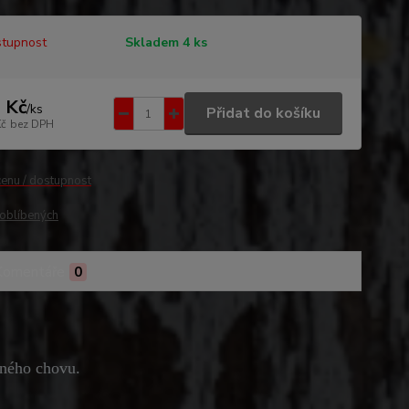
tupnost
Skladem 4 ks
 Kč
/
ks
Přidat do košíku
Kč
bez DPH
cenu / dostupnost
oblíbených
Komentáře
0
lného chovu.