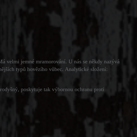
e. Má velmi jemné mramorování. U nás se někdy nazývá
nějších typů hovězího vůbec. Analytické složení:
rodyšný, poskytuje tak výbornou ochranu proti