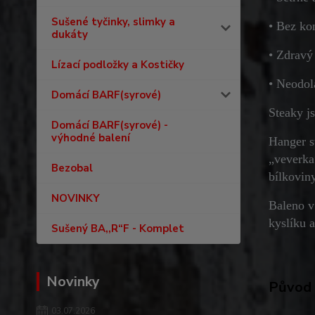
Sušené tyčinky, slimky a
• Bez ko
dukáty
• Zdravý
Lízací podložky a Kostičky
• Neodol
Domácí BARF(syrové)
Steaky j
Domácí BARF(syrové) -
výhodné balení
Hanger s
„veverka
Bezobal
bílkovin
NOVINKY
Baleno v
kyslíku a
Sušený BA,,R“F - Komplet
Novinky
Původ 
03.07.2026