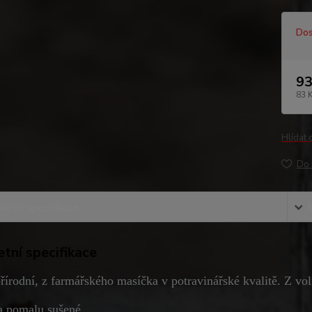
Dos
93
83 
Hlídat 
Do 
etní specifikace
tní specifikace
řírodní, z farmářského masíčka v potravinářské kvalitě. Z vo
 a pomalu sušené.