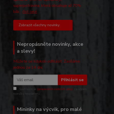
superpotravina, která obsahuje až 70%
bílk...
číst celé
Zobrazit všechny novinky
Nepropásněte novinky, akce
a slevy!
Můžete se kdykoli odhlásit. Zasíláme
jednou za 14 dní.
Přihlásit se
Souhlasím se
zpracováním osobních údajů
za účelem
rozesílky newsletteru.
Mininky na výcvik, pro malé