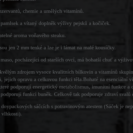
nzervantů, chemie a umělých vitamínů.
 pamlsek a vítaný doplněk výživy pejsků a kočiček.
atelné aroma voňavého steaku.
sou jen 2 mm tenké a lze je i lámat na malé kousíčky.
maso, pocházející od starších ovcí, má bohatší chuť a výživo
skvělým zdrojem vysoce kvalitních bílkovin a vitamínů skupin
ů, jejich opravu a celkovou funkci těla.
Bohaté na esenciální v
 které podporují energetický metabolismus, imunitní funkce a 
a podporují funkci buněk.
Celkově tak podporuje zdraví svalů
 doypackových sáčcích s potravinovým atestem (Sáček je nep
 vlhkosti).