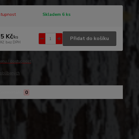
tupnost
Skladem 6 ks
5 Kč
/
ks
Přidat do košíku
 Kč
bez DPH
cenu / dostupnost
oblíbených
Komentáře
0