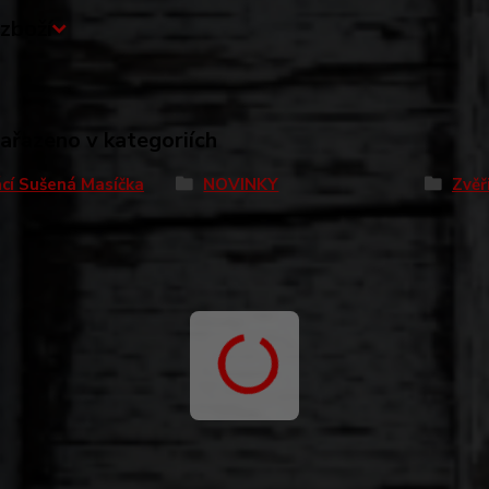
zboží
zařazeno v kategoriích
cí Sušená Masíčka
NOVINKY
Zvěř