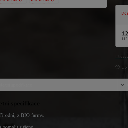
Dos
12
112
Hlídat 
Do 
etní specifikace
tní specifikace
řírodní, z BIO farmy.
 a pomalu sušené.