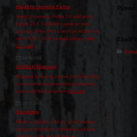
Najděte černého Petra
Původ 
Najděte černého Petra Do některých
balení 10 + 1 králičích oušek se nám
zatoulal černý Petr s ukrytým kódem na
Zboží 
slevu 5 % -10 % na další nákup. Jakéh...
číst celé
Domá
16.05.2026
Dršťkatí Křupouni
Křupavé, lahodné, zdravé čistící kartáčky
www.domacisusenamasicka.cz/domaci-
suseni-drstkati-krupouni
číst celé
30.03.2026
Spirulinky
Říkám si udělám Čitě po zimně nějakou
zdravou mňamku a myšlenka padla na
spirulinu. Víte, že Spirulina je