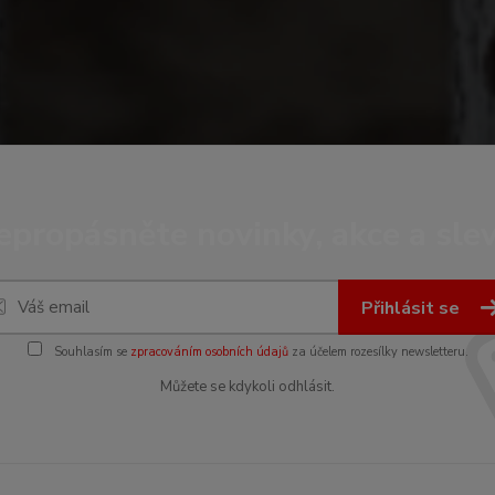
epropásněte novinky, akce a slev
Přihlásit se
Souhlasím se
zpracováním osobních údajů
za účelem rozesílky newsletteru.
Můžete se kdykoli odhlásit.