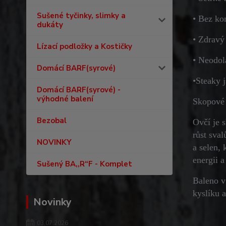
Sušené tyčinky, slimky a
• Bez ko
dukáty
• Zdravý
Lízací podložky a Kostičky
• Neodol
Domácí BARF(syrové)
•
Steaky j
Domácí BARF(syrové) -
výhodné balení
Skopové 
Bezobal
Ovčí je 
růst sval
NOVINKY
a selen,
energii 
Sušený BA,,R“F - Komplet
Baleno v
kyslíku a
Novinky
03.07.2026