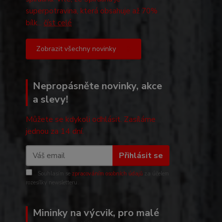
superpotravina, která obsahuje až 70%
bílk...
číst celé
Zobrazit všechny novinky
Nepropásněte novinky, akce
a slevy!
Můžete se kdykoli odhlásit. Zasíláme
jednou za 14 dní.
Přihlásit se
Souhlasím se
zpracováním osobních údajů
za účelem
rozesílky newsletteru.
Mininky na výcvik, pro malé