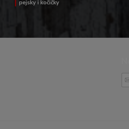
pejsky i kočičky
N