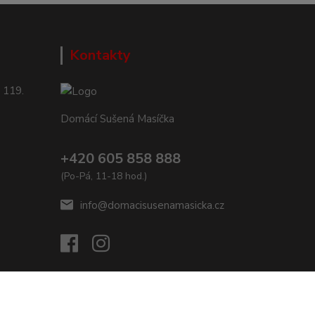
Kontakty
 119.
Domácí Sušená Masíčka
+420 605 858 888
(Po-Pá, 11-18 hod.)
info@domacisusenamasicka.cz