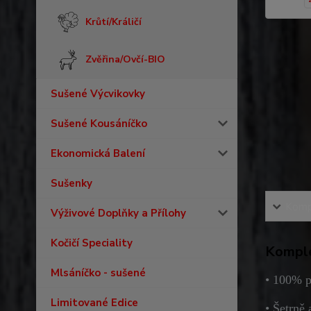
Krůtí/Králičí
Zvěřina/Ovčí-BIO
Sušené Výcvikovky
Sušené Kousáníčko
Ekonomická Balení
Sušenky
Kompl
Výživové Doplňky a Přílohy
Kočičí Speciality
Komple
Mlsáníčko - sušené
• 100% p
Limitované Edice
• Šetrně