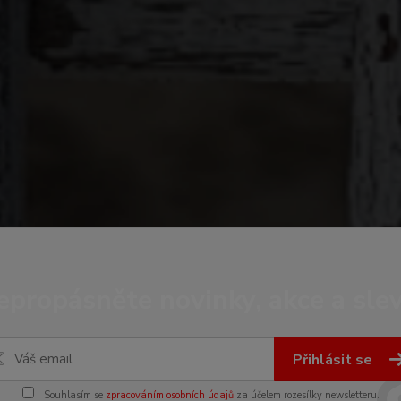
epropásněte novinky, akce a slev
Přihlásit se
Souhlasím se
zpracováním osobních údajů
za účelem rozesílky newsletteru.