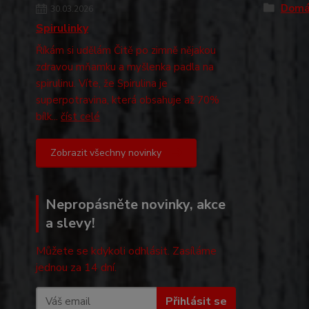
Domá
30.03.2026
Spirulinky
Říkám si udělám Čitě po zimně nějakou
zdravou mňamku a myšlenka padla na
spirulinu. Víte, že Spirulina je
superpotravina, která obsahuje až 70%
bílk...
číst celé
Zobrazit všechny novinky
Nepropásněte novinky, akce
a slevy!
Můžete se kdykoli odhlásit. Zasíláme
jednou za 14 dní.
Přihlásit se