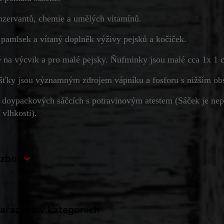
nzervantů, chemie a umělých vitamínů.
 pamlsek a vítaný doplněk výživy pejsků a kočiček.
 na výcvik a pro malé pejsky. Ňufminky jsou malé cca 1x 1
ršťky jsou významným zdrojem vápníku a fosforu s nižším o
 doypackových sáčcích s potravinovým atestem (Sáček je nep
 vlhkosti).
zboží
zařazeno v kategoriích