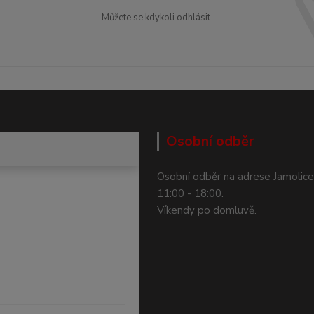
Můžete se kdykoli odhlásit.
Osobní odběr
Osobní odběr na adrese Jamolice
11:00 - 18:00.
Víkendy po domluvě.