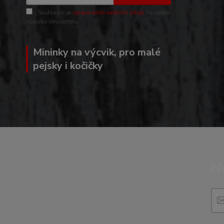
Souhlasím se
zpracováním osobních údajů
za účelem
rozesílky newsletteru.
Mininky na výcvik, pro malé
pejsky i kočičky
N