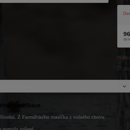
Dos
96
86 
Hlídat 
Do 
etní specifikace
tní specifikace
řírodní. Z Farmářského masíčka z volného chovu.
 a pomalu sušené.