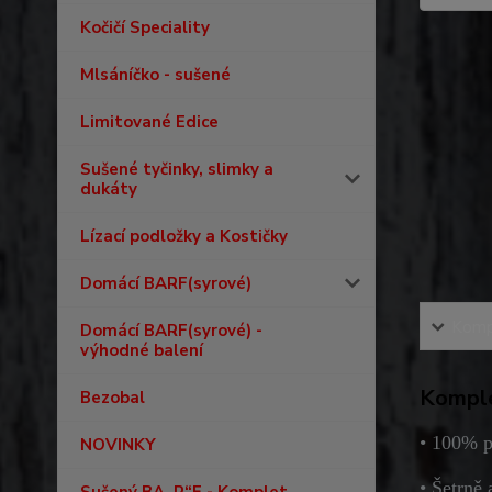
Kočičí Speciality
Mlsáníčko - sušené
Limitované Edice
Sušené tyčinky, slimky a
dukáty
Lízací podložky a Kostičky
Domácí BARF(syrové)
Kompl
Domácí BARF(syrové) -
výhodné balení
Komple
Bezobal
• 100% p
NOVINKY
• Šetrně