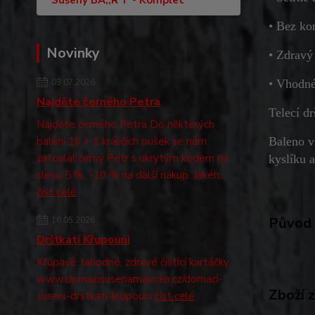
Sušený BA,,R“F - Komplet
• Bez ko
Novinky
• Zdravý
03.07.2026
• Vhodné
Najděte černého Petra
Telecí d
Najděte černého Petra Do některých
balení 10 + 1 králičích oušek se nám
Baleno v
zatoulal černý Petr s ukrytým kódem na
kyslíku a
slevu 5 % -10 % na další nákup. Jakéh...
číst celé
Původ 
16.05.2026
Dršťkatí Křupouni
Křupavé, lahodné, zdravé čistící kartáčky
www.domacisusenamasicka.cz/domaci-
Zboží 
suseni-drstkati-krupouni
číst celé