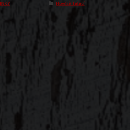
INKY
Hovězí/Telecí