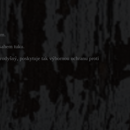
 cm.
bsahem tuku.
rodyšný, poskytuje tak výbornou ochranu proti