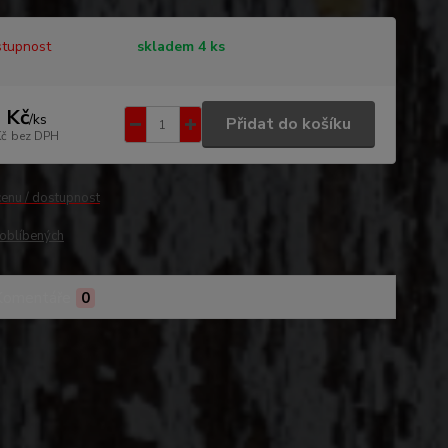
tupnost
skladem 4 ks
 Kč
/
ks
Přidat do košíku
Kč
bez DPH
cenu / dostupnost
oblíbených
Komentáře
0