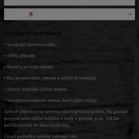
Komentáře
0
Kompletní specifikace
• Vynikající dochucovadlo.
• 100% přírodní.
• Šetrně a pomalu sušené.
• Bez konzervantů, chemie a umělých vitamínů.
• Zdravý doplněk výživy pejsků.
• Vemínkovo-mlátové aroma, které pejsci milují.
Způsob přípravy: na syrovou stravu posypat prášek. Na granule
posypat nebo udělat kašičku z vody a granule polít. Též lze
kašička použít do lízací podložky.
Lízací podložku můžete zakoupit zde: