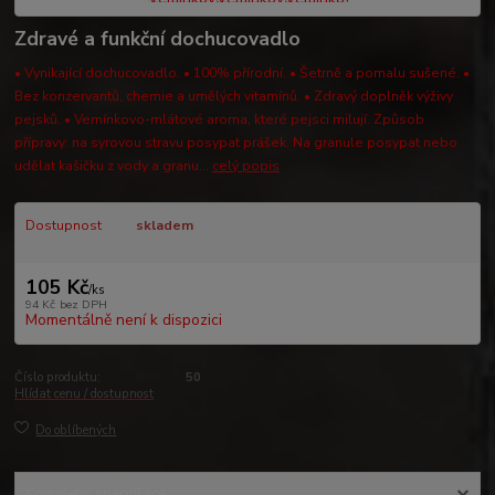
Zdravé a funkční dochucovadlo
• Vynikající dochucovadlo. • 100% přírodní. • Šetrně a pomalu sušené. •
Bez konzervantů, chemie a umělých vitamínů. • Zdravý doplněk výživy
pejsků. • Vemínkovo-mlátové aroma, které pejsci milují. Způsob
přípravy: na syrovou stravu posypat prášek. Na granule posypat nebo
udělat kašičku z vody a granu...
celý popis
Dostupnost
skladem
105 Kč
/
ks
94 Kč
bez DPH
Momentálně není k dispozici
Číslo produktu:
50
Hlídat cenu / dostupnost
Do oblíbených
Kompletní specifikace