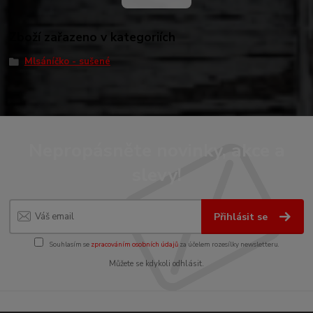
Zboží zařazeno v kategoriích
Mlsáníčko - sušené
Nepropásněte novinky, akce a
slevy!
Přihlásit se
Souhlasím se
zpracováním osobních údajů
za účelem rozesílky newsletteru.
Můžete se kdykoli odhlásit.