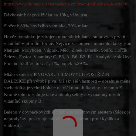
https://www.domacisusenamasicka.cz/lizaci-podlozky-a-kosticky
Dávkování: čajová lžička na 10kg váhy psa.
Složení: 80% hovězího vemínka, 20% mláto.
Hovězí vemínko je zdrojem minerálních látek, stopových prvků a
vitamínů v přírodní formě. Nejvíce zastoupené minerální látky jsou
Mangan, Molybden, Vápník, Měď, Zinek, Draslík, Sodík, Hořčík,
Železo, Fosfor. Vitamíny: C, B3, A, B6, B2, B1. Analytické složky:
Protein: 53,8 %, tuk: 31,8 %, popel: 5,29 %.
Mláto vzniká v PIVOVARU FILMOVÝCH POSTŘIŽIN
DALEŠICE při výrobě piva. Má skvělé vlastnosti – obsahuje méně
sacharidů a je velmi bohaté na vlákninu, bílkoviny i vitamín E.
Kromě toho obsahuje také aminokyseliny a významný obsah
vitamínů skupiny B.
Baleno v doypackových sáčcích s potravinovým atestem (Sáček je
neprodyšný, poskytuje tak výbornou ochranu proti kyslíku a
vlhkosti).