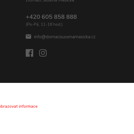
Domácí Sušená Masíčka
+420 605 858 888
(Po-Pá, 11-18 hod.)
info@domacisusenamasicka.cz
obrazovat informace
Vytvořeno na
Eshop-rychle.cz