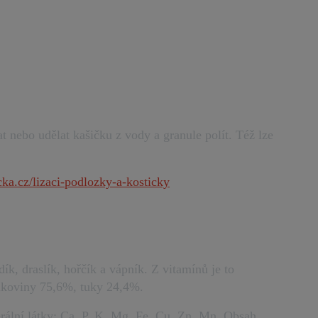
 nebo udělat kašičku z vody a granule polít. Též lze
a.cz/lizaci-podlozky-a-kosticky
k, draslík, hořčík a vápník. Z vitamínů je to
ílkoviny 75,6%, tuky 24,4%.
erální látky: Ca, P, K, Mg, Fe, Cu, Zn, Mn. Obsah