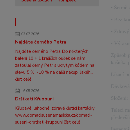
Sušený BA,,R“F - Komplet
• Šetrně
• Bez ko
Novinky
• Zdravý
03.07.2026
Najděte černého Petra
• Výrazn
Najděte černého Petra Do některých
Způsob p
balení 10 + 1 králičích oušek se nám
kašička 
zatoulal černý Petr s ukrytým kódem na
slevu 5 % -10 % na další nákup. Jakéh...
Lízací p
číst celé
Dávkován
16.05.2026
Složení:
Dršťkatí Křupouni
Křupavé, lahodné, zdravé čistící kartáčky
Telecí m
www.domacisusenamasicka.cz/domaci-
předevší
suseni-drstkati-krupouni
číst celé
Instantn