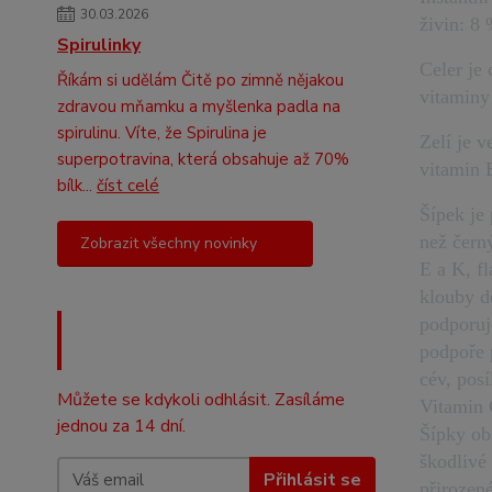
30.03.2026
živin: 8
Spirulinky
Celer je
Říkám si udělám Čitě po zimně nějakou
vitaminy
zdravou mňamku a myšlenka padla na
spirulinu. Víte, že Spirulina je
Zelí je 
superpotravina, která obsahuje až 70%
vitamin 
bílk...
číst celé
Šípek je
než čern
Zobrazit všechny novinky
E a K, f
klouby d
Nepropásněte novinky, akce
podporuje
a slevy!
podpoře 
cév, pos
Můžete se kdykoli odhlásit. Zasíláme
Vitamin 
jednou za 14 dní.
Šípky ob
škodlivé
Přihlásit se
přirozen