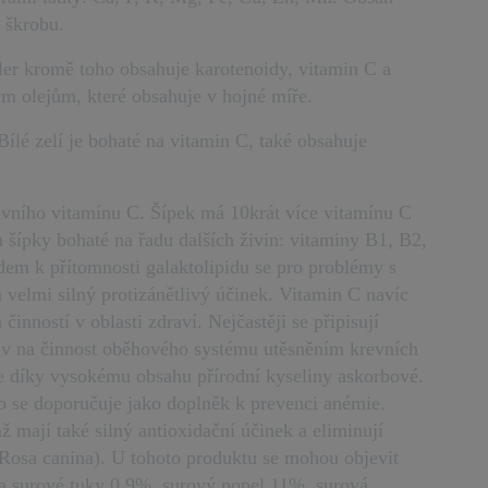
 škrobu.
eler kromě toho obsahuje karotenoidy, vitamin C a
ým olejům, které obsahuje v hojné míře.
ílé zelí je bohaté na vitamin C, také obsahuje
tivního vitamínu C. Šípek má 10krát více vitamínu C
 šípky bohaté na řadu dalších živin: vitaminy B1, B2,
edem k přítomnosti galaktolipidu se pro problémy s
 velmi silný protizánětlivý účinek. Vitamin C navíc
inností v oblasti zdraví. Nejčastěji se připisují
liv na činnost oběhového systému utěsněním krevních
še díky vysokému obsahu přírodní kyseliny askorbové.
to se doporučuje jako doplněk k prevenci anémie.
 mají také silný antioxidační účinek a eliminují
 (Rosa canina). U tohoto produktu se mohou objevit
e a surové tuky 0,9%, surový popel 11%, surová