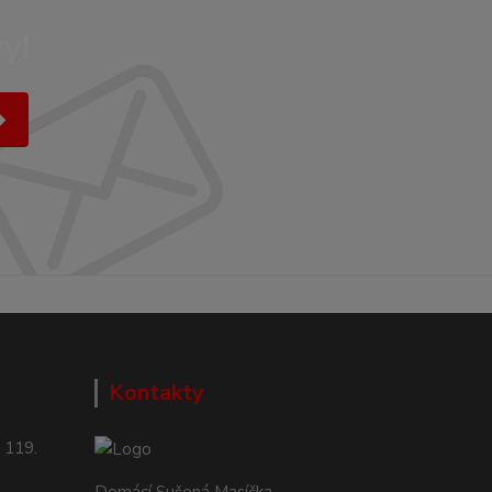
y!
Kontakty
 119.