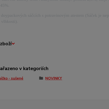
 45%.
 doypackových sáčcích s potravinovým atestem (Sáček je nep
 vlhkosti).
zboží
zařazeno v kategoriích
íčko - sušené
NOVINKY