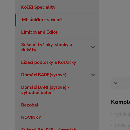
Kočičí Speciality
Mlsáníčko - sušené
Limitované Edice
Sušené tyčinky, slimky a
dukáty
Lízací podložky a Kostičky
Domácí BARF(syrové)
Kompl
Domácí BARF(syrové) -
výhodné balení
Komple
Bezobal
• Vynikaj
NOVINKY
• 100% p