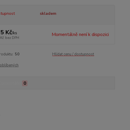
tupnost
skladem
5 Kč
/
ks
Momentálně není k dispozici
 Kč
bez DPH
roduktu:
50
Hlídat cenu / dostupnost
oblíbených
Komentáře
0
.