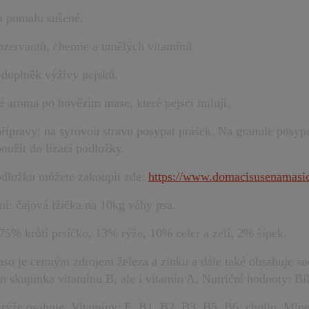
 a pomalu sušené.
nzervantů, chemie a umělých vitamínů.
 doplněk výživy pejsků.
é aroma po hovězím mase, které pejsci milují.
řípravy: na syrovou stravu posypat prášek. Na granule posypat
použít do lízací podložky.
odložku můžete zakoupit zde:
https://www.domacisusenamasick
í: čajová lžička na 10kg váhy psa.
 75% krůtí prsíčko, 13% rýže, 10% celer a zelí, 2% šípek.
aso je cenným zdrojem železa a zinku a dále také obsahuje sodí
m skupinka vitamínu B, ale i vitamín A. Nutriční hodnoty: B
í rýže osahuje: Vitamíny: E, B1, B2, B3, B5, B6, cholin. Min