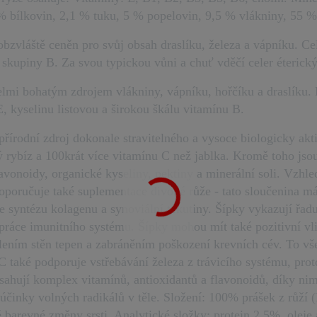
 % bílkovin, 2,1 % tuku, 5 % popelovin, 9,5 % vlákniny, 55 %
 obzvláště ceněn pro svůj obsah draslíku, železa a vápníku. C
 skupiny B. Za svou typickou vůni a chuť vděčí celer éterick
velmi bohatým zdrojem vlákniny, vápníku, hořčíku a draslíku. B
E, kyselinu listovou a širokou škálu vitamínu B.
 přírodní zdroj dokonale stravitelného a vysoce biologicky ak
ý rybíz a 100krát více vitamínu C než jablka. Kromě toho jsou
lavonoidy, organické kyseliny, pektiny a minerální soli. Vzhl
oporučuje také suplementace divoké růže - tato sloučenina má
 syntézu kolagenu a synoviální tekutiny. Šípky vykazují řadu č
práce imunitního systému. Šípky mohou mít také pozitivní v
ílením stěn tepen a zabráněním poškození krevních cév. To v
C také podporuje vstřebávání železa z trávicího systému, pro
sahují komplex vitamínů, antioxidantů a flavonoidů, díky nimž
 účinky volných radikálů v těle. Složení: 100% prášek z růží
é barevné změny srsti. Analytické složky: protein 2,5%, olej