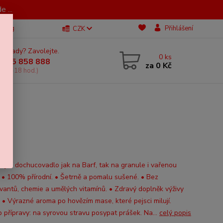
 ...
Blog
Přihlášení
CZK
 si rady? Zavolejte.
0
ks
 605 858 888
za
0 Kč
, 11-18 hod.)
vé a funkční dochucovadlo
kající dochucovadlo jak na Barf, tak na granule i vařenou
. • 100% přírodní. • Šetrně a pomalu sušené. • Bez
vantů, chemie a umělých vitamínů. • Zdravý doplněk výživy
. • Výrazné aroma po hovězím mase, které pejsci milují.
 přípravy: na syrovou stravu posypat prášek. Na...
celý popis