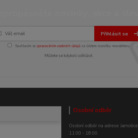
epropásněte novinky, akce a slev
Přihlásit se
Souhlasím se
zpracováním osobních údajů
za účelem rozesílky newsletteru.
Můžete se kdykoli odhlásit.
Osobní odběr
Osobní odběr na adrese Jamolice
11:00 - 18:00.