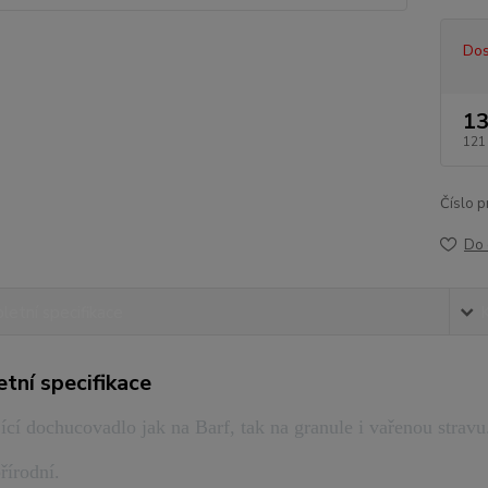
Dos
13
121
Číslo p
Do 
etní specifikace
tní specifikace
ící dochucovadlo jak na Barf, tak na granule i vařenou stravu
řírodní.