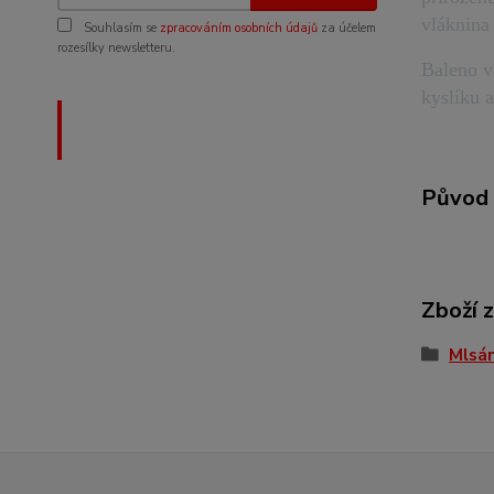
vláknina
Souhlasím se
zpracováním osobních údajů
za účelem
rozesílky newsletteru.
Baleno v
kyslíku a
Mininky na výcvik, pro malé
pejsky i kočičky
Původ 
Zboží 
Mlsán