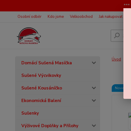
***
Osobní odběr
Kdo jsme
Velkoobchod
Jak nakupovat
O
Úvod
M
Domácí Sušená Masíčka
Domá
Sušené Výcvikovky
Sušené Kousáníčko
Novinka
Ekonomická Balení
Sušenky
Výživové Doplňky a Přílohy