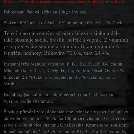
https://www.domacisusenamasicka.cz/lizaci-podlozky-a-kosticky
Dávkování: čajová lžička na 10kg váhy psa.
Složení: 80% telecí roštěná, 10% brambor, 10% rýže, 1% šípek.
Telecí maso je cenným zdrojem železa a zinku a dále
také obsahuje sodík, draslík, hořčík a vápník. Z vitamínů
je to především skupinka vitamínu B, ale i vitamín A.
Nutriční hodnoty: Bílkoviny 75,6%, tuky 24,4%.
Instantní rýže osahuje: Vitamíny: E, B1, B2, B3, B5, B6, cholin.
Minerální látky: Ca, P, K, Mg, Fe, Cu, Zn, Mn. Obsah živin: 8 %
bílkovin, 2,1 % tuku, 5 % popelovin, 9,5 % vlákniny, 55 %
škrobu.
Brambory jsou zdrojem nadprůměrného množství draslíku a
vyššího podílu vitamínu C.
Šípek je přírodní zdroj dokonale stravitelného a vysoce biologicky
aktivního vitamínu C. Šípek má 10krát více vitamínu C než černý
rybíz a 100krát více vitamínu C než jablka. Kromě toho jsou šípky
bohaté na řadu dalších živin: vitaminy B1, B2, E a K, flavonoidy,