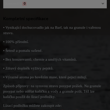
Komentáře
0
Kompletní specifikace
• Vynikající dochucovadlo jak na Barf, tak na granule i vařenou
stravu.
• 100% přírodní.
• Šetrně a pomalu sušené.
• Bez konzervantů, chemie a umělých vitamínů.
• Zdravý doplněk výživy pejsků.
• Výrazné aroma po hovězím mase, které pejsci milují.
Způsob přípravy: na syrovou stravu posypat prášek. Na granule
posypat nebo udělat kašičku z vody a granule polít. Též lze
kašička použít do lízací podložky.
Lízací podložku můžete zakoupit zde: