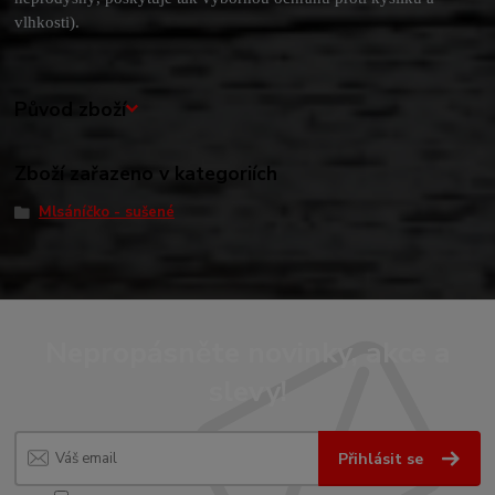
vlhkosti).
Původ zboží
Zboží zařazeno v kategoriích
Mlsáníčko - sušené
Nepropásněte novinky, akce a
slevy!
Přihlásit se