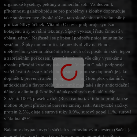
organické kyseliny, pektiny a minerální soli. Vzhledem k
přítomnosti galaktolipidu se pro problémy s klouby doporučuje
také suplementace divoké růže - tato sloučenina má velmi silný
protizánětlivý účinek. Vitamin C navíc podporuje syntézu
kolagenu a synoviální tekutiny. Šípky vykazují řadu činností v
oblasti zdraví. Nejčastěji se připisují podpoře práce imunitního
systému. Šípky mohou mít také pozitivní vliv na činnost
oběhového systému utěsněním krevních cév, posílením stěn tepen
a zabráněním poškození krevních cév. To vše díky vysokému
obsahu přírodní kyseliny askorbové. Vitamin C také podporuje
vstřebávání železa z trávicího systému, proto se doporučuje jako
doplněk k prevenci anémie. Šípky obsahují komplex vitamínů,
antioxidantů a flavonoidů, díky nimž mají také silný antioxidační
účinek a eliminují škodlivé účinky volných radikálů v těle.
Složení: 100% prášek z růží (Rosa canina). U tohoto produktu se
mohou objevit přirozené barevné změny srsti. Analytické složky:
protein 2,5%, oleje a surové tuky 0,9%, surový popel 11%, surová
vláknina 45%.
Baleno v doypackových sáčcích s potravinovým atestem (Sáček je
neprodyšný, poskytuje tak výbornou ochranu proti kyslíku a