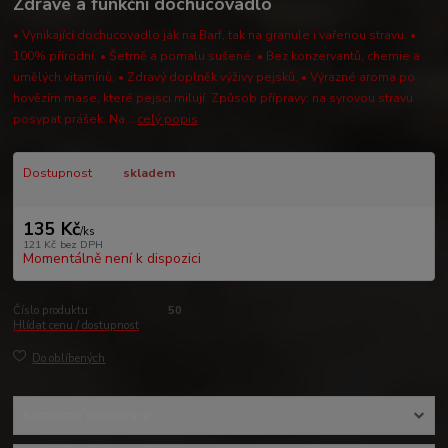
Zdravé a funkční dochucovadlo
• Vynikající dochucovadlo jak na Barf, tak na granule i vařenou stravu. •
100% přírodní. • Šetrně a pomalu sušené. • Bez konzervantů, chemie a
umělých vitamínů. • Zdravý doplněk výživy pejsků. • Výrazné aroma po
hovězím mase, které pejsci milují. Způsob přípravy: na syrovou stravu
posypat prášek. Na...
celý popis
Dostupnost
skladem
135 Kč
/
ks
121 Kč
bez DPH
Momentálně není k dispozici
Číslo produktu:
50
Hlídat cenu / dostupnost
Do oblíbených
Kompletní specifikace